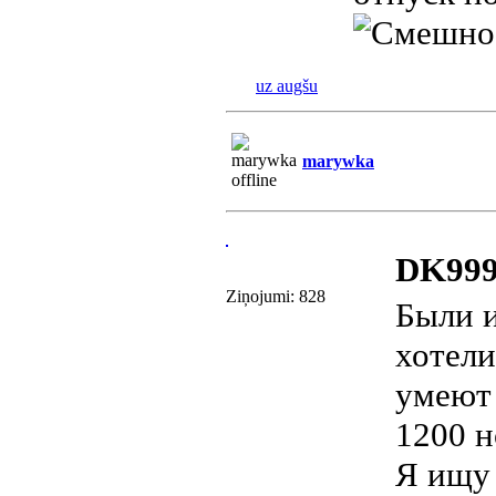
uz augšu
marywka
DK999
Ziņojumi: 828
Были и
хотели
умеют 
1200 н
Я ищу 