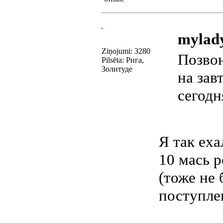
mylady
Ziņojumi: 3280
Позвон
Pilsēta: Рига,
Золитуде
на зав
сегодн
Я так еха
10 мась 
(тоже не
поступл