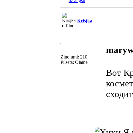
uz augšu
Krisjka
maryw
Ziņojumi: 210
Pilsēta: Olaine
Вот Кр
косме
сходит
Я 