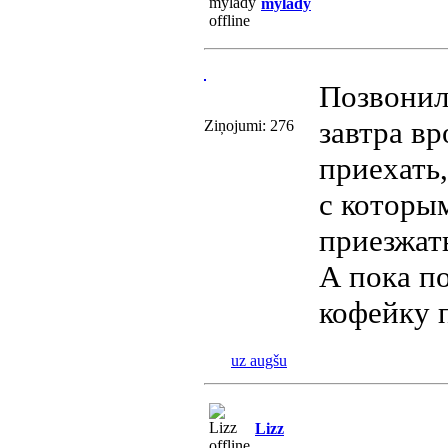
mylady
Позвонил
завтра вр
Ziņojumi: 276
приехать,
с которым
приезжать
А пока п
кофейку 
uz augšu
Lizz