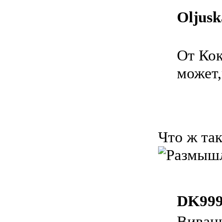
Oljusk
От Кок
может,
Что ж так
DK999
Виваци