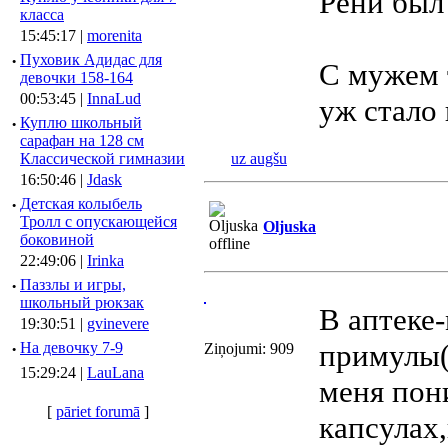
Рени был
класса
15:45:17 |
morenita
·
Пуховик Адидас для
С мужем т
девочки 158-164
00:53:45 |
InnaLud
уж стало
·
Куплю школьный
сарафан на 128 см
Классической гимназии
uz augšu
16:50:46 |
Jdask
·
Детская колыбель
Тролл с опускающейся
Oljuska
боковиной
22:49:06 |
Irinka
·
Паззлы и игры,
школьный рюкзак
В аптеке
19:30:51 |
gvinevere
примулы(
·
Hа девочку 7-9
Ziņojumi: 909
15:29:24 |
LauLana
меня пон
[
pāriet forumā
]
капсулах