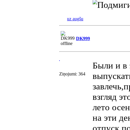
uz augšu
DK999
Были и в 
выпускат
Ziņojumi: 364
завлечь,п
взгляд эт
лето осе
на эти д
отпуск по