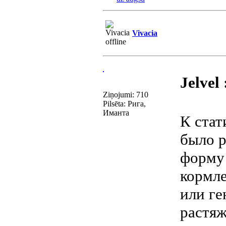
Vivacia
Jelvel 
Ziņojumi: 710
Pilsēta: Рига,
Иманта
К стат
было р
форму 
кормле
или ге
растяж