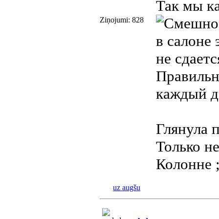
Так мы ка
Ziņojumi: 828
в салоне 
не сдаетс
Правильно
каждый де
Глянула 
Только н
Колонне ;
uz augšu