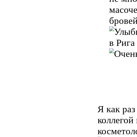
масоче
брове
в Рига
Я как раз
коллегой 
косметол