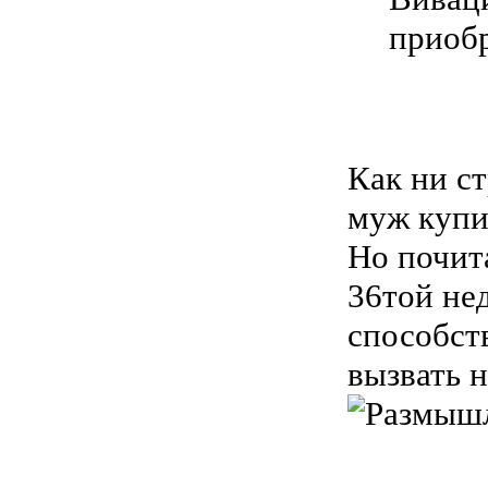
приоб
Как ни ст
муж купил
Но почита
36той не
способст
вызвать 