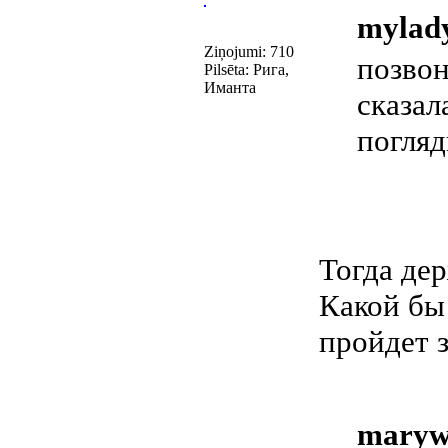
mylady
Ziņojumi: 710
позвон
Pilsēta: Рига,
Иманта
сказал
погляд
Тогда дер
Какой бы 
пройдет 
maryw