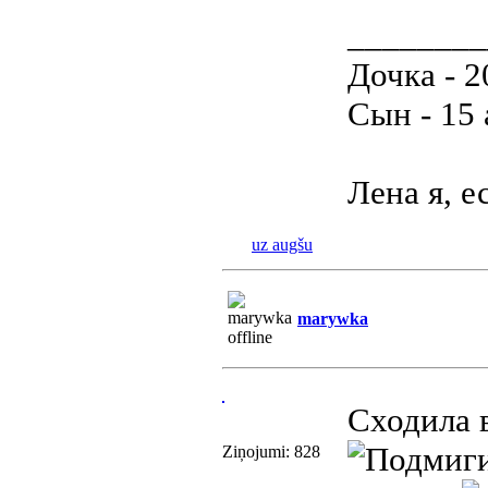
________
Дочка - 2
Сын - 15
Лена я, е
uz augšu
marywka
Сходила 
Ziņojumi: 828