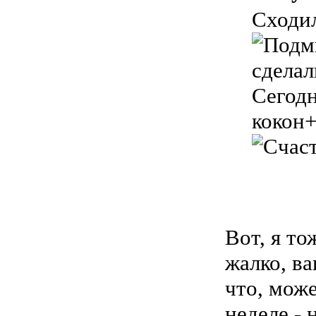
Сходил
сделал
Сегодн
кокон+
Вот, я то
жалко, ва
что, мож
неделе - 