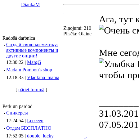
DiankaM
Ага, тут 
Ziņojumi: 210
Pilsēta: Olaine
Radošā darbnīca
·
Создай свою косметику:
Мне сегод
активные компоненты и
другие опции!
12:30:22 |
MargG
·
Madam Pompon's shop
чтобы пр
12:18:33 |
Vladkina_mama
[
pāriet forumā
]
________
Pērk un pārdod
31.03.20
·
Сникерсы
17:24:54 |
Leeeeen
07.05.20
·
Отдам БЕСПЛАТНО
17:52:05 |
double_lucky