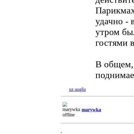
Парикмах
удачно - 
утром бы
гостями в
В общем,
поднимае
uz augšu
marywka