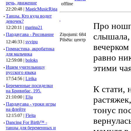
речь, движение
22:20:48 |
MagicMusicRiga
·
Танцы. Кто куда водит
девочек?
Про ношп
12:20:11 |
marina21
слышала,
·
Пардаугава - Рисование
Ziņojumi: 684
Pilsēta: центр
12:46:33 |
svvipu
вечерком 
·
Гимнастика, акробатика
для мальчика
равно ник
12:59:08 |
boloks
этими ча
·
Ищем учительницу
русского языка
17:54:56 |
Lirika
·
Беременные посиделки
К стати, 
на Бривибас, 195.
21:10:00 |
Elja
растяжек
·
Пардаугава - уроки игры
тонус пос
на флейте
12:15:07 |
Fleita
вернулась
·
Dancing For Birth™ -
танцы для беременных и