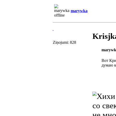
marywka
Krisjk
Ziņojumi: 828
marywk
Вот Кри
думаю к
со све
не мно