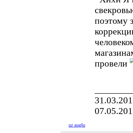
свекровью
поэтому з
коррекци
человек
магазин
провели
________
31.03.20
07.05.20
uz augšu