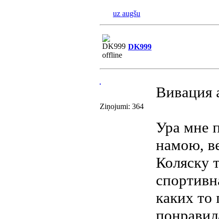
uz augšu
DK999
Вивация 
Ziņojumi: 364
Ура мне п
намою, в
Коляску 
спортивн
каких то
понравила