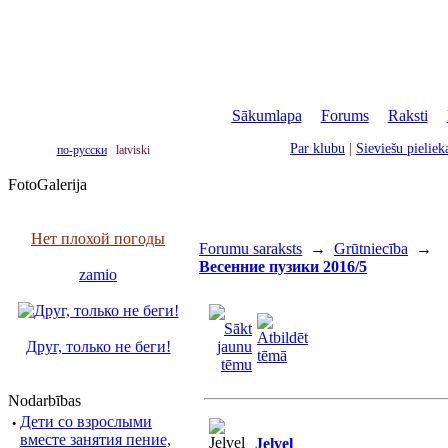
Sākumlapa
|
Forums
|
Raksti
|
Par klubu
|
Sieviešu pielie
по-русски
latviski
FotoGalerija
Нет плохой погоды
Forumu saraksts
→
Grūtniecība
→
Весенние пузики 2016/5
zamio
Друг, только не беги!
Nodarbības
·
Дети со взрослыми
вместе занятия пение,
Jelvel