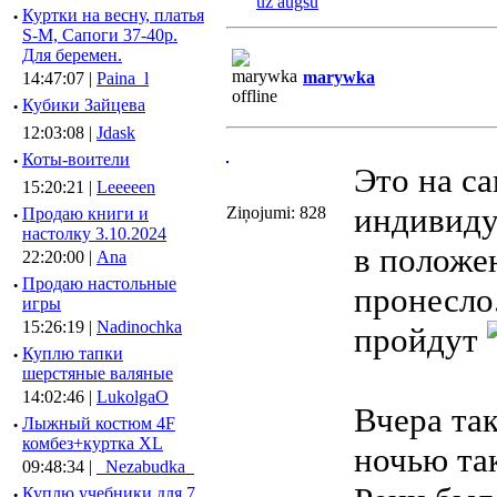
uz augšu
·
Куртки на весну, платья
S-M, Сапоги 37-40р.
Для беремен.
marywka
14:47:07 |
Paina_l
·
Кубики Зайцева
12:03:08 |
Jdask
·
Коты-воители
Это на са
15:20:21 |
Leeeeen
индивидуа
Ziņojumi: 828
·
Продаю книги и
настолку 3.10.2024
в положен
22:20:00 |
Ana
·
Продаю настольные
пронесло.
игры
15:26:19 |
Nadinochka
пройдут
·
Куплю тапки
шерстяные валяные
14:02:46 |
LukolgaO
Вчера так
·
Лыжный костюм 4F
комбез+куртка XL
ночью та
09:48:34 |
_Nezabudka_
·
Куплю учебники для 7