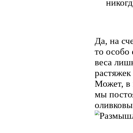
никогд
Да, на сч
то особо 
веса лиш
растяжек 
Может, в 
мы посто
оливковым