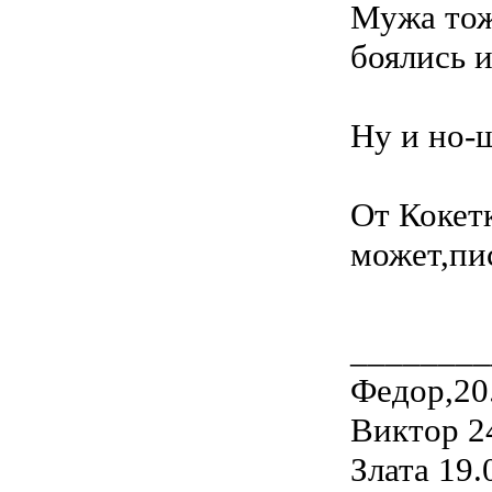
Мужа тож
боялись и
Ну и но-
От Кокет
может,пис
________
Федор,20
Виктор 2
Злата 19.