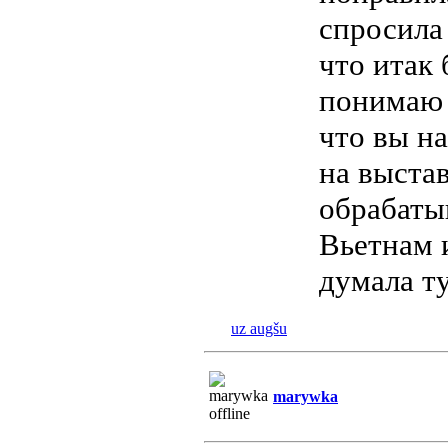
спросила 
что итак 
понимаю 
что вы н
на выстав
обрабатыв
Вьетнам и
думала т
uz augšu
marywka