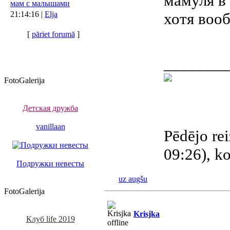
мамуля в 
мам с малышами
21:14:16 |
Elja
хотя вооб
[
pāriet forumā
]
________
FotoGalerija
Детская дружба
vanillaan
Pēdējo rei
09:26), ko
Подружки невесты
uz augšu
FotoGalerija
Krisjka
Клуб life 2019