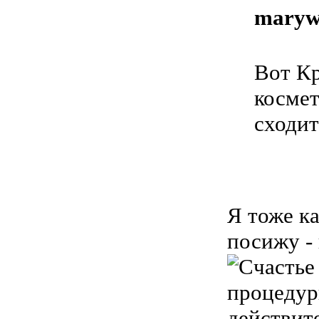
maryw
Вот Кр
косме
сходит
Я тоже к
посижу - 
процедур
действите