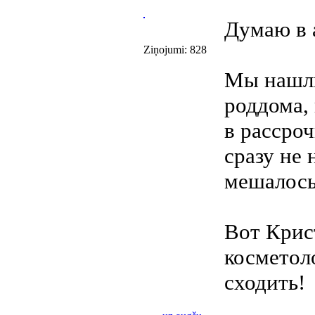
Думаю в 
Ziņojumi: 828
Мы нашли
роддома, 
в рассро
сразу не 
мешалос
Вот Крис
косметол
сходить!