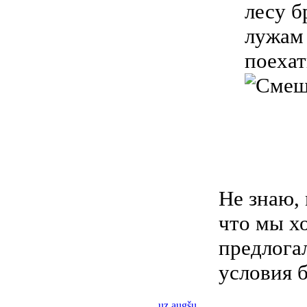
лесу б
лужам 
поехат
Не знаю, 
что мы х
предлогал
условия 
uz augšu