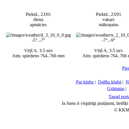
Piektd., 23/01
Piektd., 23/01
diena
vakars
apmācies
mākoņains
-5°..-7°
-7°..-9°
Vējš A, 3-5 m/s
Vējš A, 3-5 m/s
Atm. spiediens 764..766 mm
Atm. spiediens 764..766
Pie
Par klubu
|
Dalība klubā
|
N
Grāmatas
|
Tagad porta
Ja Jums ir vispārīgi jautājumi, lietiš
© KKM 