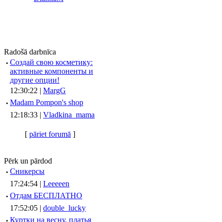
Radošā darbnīca
·
Создай свою косметику:
активные компоненты и
другие опции!
12:30:22 |
MargG
·
Madam Pompon's shop
12:18:33 |
Vladkina_mama
[
pāriet forumā
]
Pērk un pārdod
·
Сникерсы
17:24:54 |
Leeeeen
·
Отдам БЕСПЛАТНО
17:52:05 |
double_lucky
·
Куртки на весну, платья