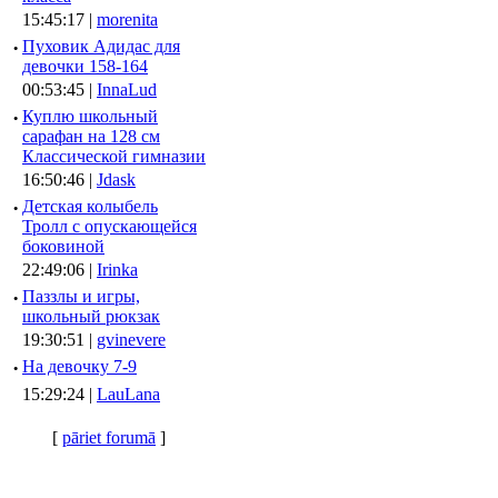
15:45:17 |
morenita
·
Пуховик Адидас для
девочки 158-164
00:53:45 |
InnaLud
·
Куплю школьный
сарафан на 128 см
Классической гимназии
16:50:46 |
Jdask
·
Детская колыбель
Тролл с опускающейся
боковиной
22:49:06 |
Irinka
·
Паззлы и игры,
школьный рюкзак
19:30:51 |
gvinevere
·
Hа девочку 7-9
15:29:24 |
LauLana
[
pāriet forumā
]