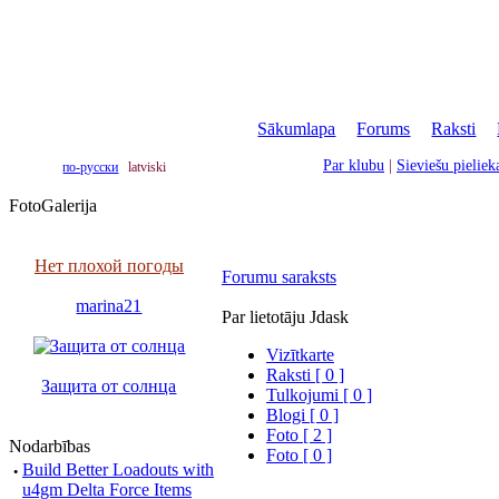
Sākumlapa
|
Forums
|
Raksti
|
Par klubu
|
Sieviešu pielie
по-русски
latviski
FotoGalerija
Нет плохой погоды
Forumu saraksts
marina21
Par lietotāju Jdask
Vizītkarte
Raksti [ 0 ]
Защита от солнца
Tulkojumi [ 0 ]
Blogi [ 0 ]
Foto [ 2 ]
Nodarbības
Foto [ 0 ]
·
Build Better Loadouts with
u4gm Delta Force Items