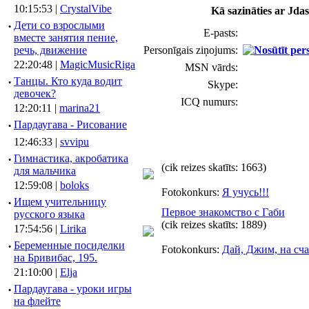
10:15:53 |
CrystalVibe
Kā sazināties ar Jda
·
Дети со взрослыми
E-pasts:
вместе занятия пение,
речь, движение
Personīgais ziņojums:
22:20:48 |
MagicMusicRiga
MSN vārds:
·
Танцы. Кто куда водит
Skype:
девочек?
ICQ numurs:
12:20:11 |
marina21
·
Пардаугава - Рисование
12:46:33 |
svvipu
·
Гимнастика, акробатика
(cik reizes skatīts: 1663)
для мальчика
12:59:08 |
boloks
Fotokonkurs:
Я учусь!!!
·
Ищем учительницу
Первое знакомство с Габи
русского языка
(cik reizes skatīts: 1889)
17:54:56 |
Lirika
·
Беременные посиделки
Fotokonkurs:
Дай, Джим, на сча
на Бривибас, 195.
21:10:00 |
Elja
·
Пардаугава - уроки игры
на флейте