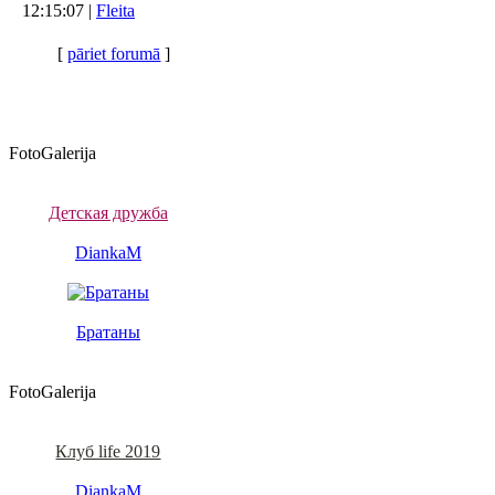
12:15:07 |
Fleita
[
pāriet forumā
]
FotoGalerija
Детская дружба
DiankaM
Братаны
FotoGalerija
Клуб life 2019
DiankaM