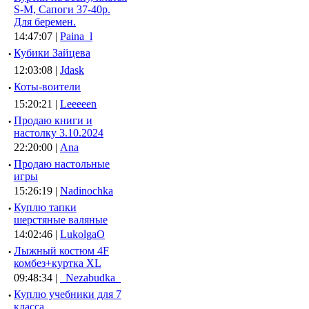
S-M, Сапоги 37-40р.
Для беремен.
14:47:07 |
Paina_l
·
Кубики Зайцева
12:03:08 |
Jdask
·
Коты-воители
15:20:21 |
Leeeeen
·
Продаю книги и
настолку 3.10.2024
22:20:00 |
Ana
·
Продаю настольные
игры
15:26:19 |
Nadinochka
·
Куплю тапки
шерстяные валяные
14:02:46 |
LukolgaO
·
Лыжный костюм 4F
комбез+куртка XL
09:48:34 |
_Nezabudka_
·
Куплю учебники для 7
класса