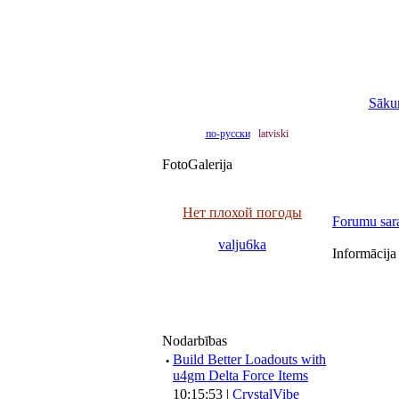
Sāku
по-русски
latviski
FotoGalerija
Нет плохой погоды
Forumu sar
valju6ka
Informācija
Nodarbības
·
Build Better Loadouts with
u4gm Delta Force Items
10:15:53 |
CrystalVibe