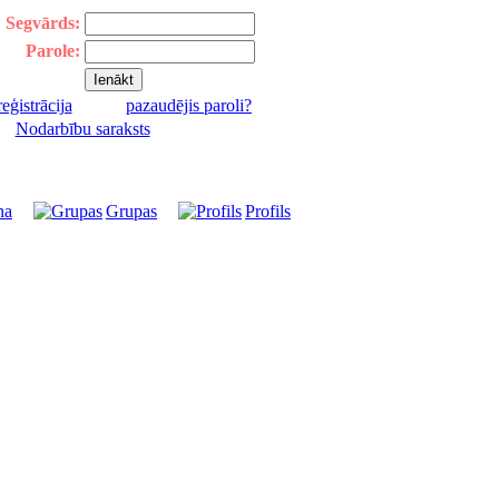
Segvārds:
Parole:
reģistrācija
pazaudējis paroli?
|
Nodarbību saraksts
na
Grupas
Profils