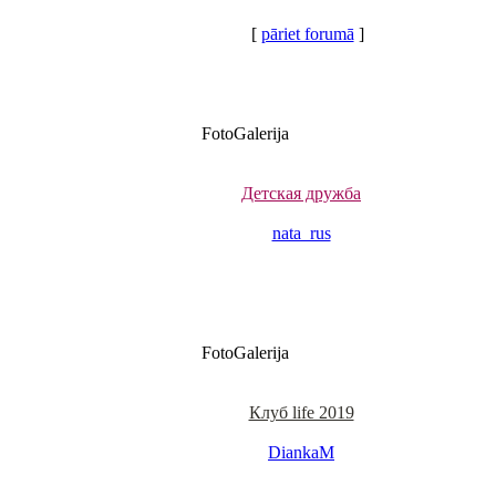
[
pāriet forumā
]
FotoGalerija
Детская дружба
nata_rus
FotoGalerija
Клуб life 2019
DiankaM