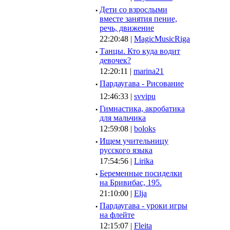
·
Дети со взрослыми
вместе занятия пение,
речь, движение
22:20:48 |
MagicMusicRiga
·
Танцы. Кто куда водит
девочек?
12:20:11 |
marina21
·
Пардаугава - Рисование
12:46:33 |
svvipu
·
Гимнастика, акробатика
для мальчика
12:59:08 |
boloks
·
Ищем учительницу
русского языка
17:54:56 |
Lirika
·
Беременные посиделки
на Бривибас, 195.
21:10:00 |
Elja
·
Пардаугава - уроки игры
на флейте
12:15:07 |
Fleita