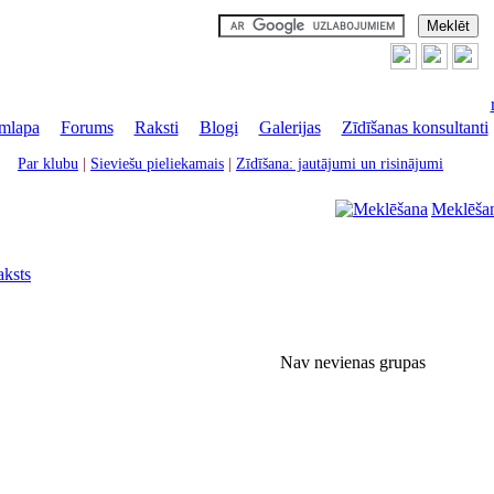
mlapa
|
Forums
|
Raksti
|
Blogi
|
Galerijas
|
Zīdīšanas konsultanti
Par klubu
|
Sieviešu pieliekamais
|
Zīdīšana: jautājumi un risinājumi
Meklēša
aksts
Nav nevienas grupas