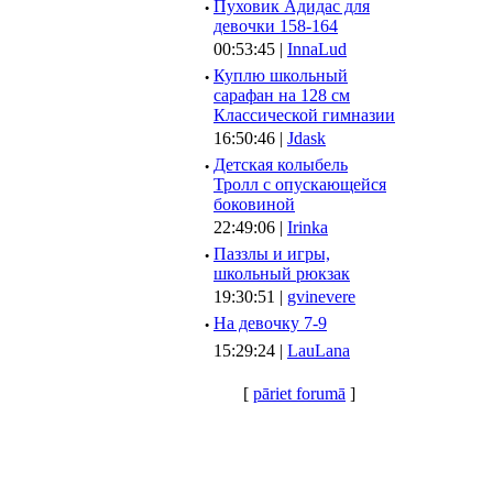
·
Пуховик Адидас для
девочки 158-164
00:53:45 |
InnaLud
·
Куплю школьный
сарафан на 128 см
Классической гимназии
16:50:46 |
Jdask
·
Детская колыбель
Тролл с опускающейся
боковиной
22:49:06 |
Irinka
·
Паззлы и игры,
школьный рюкзак
19:30:51 |
gvinevere
·
Hа девочку 7-9
15:29:24 |
LauLana
[
pāriet forumā
]