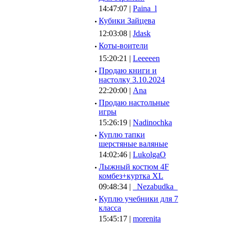
14:47:07 |
Paina_l
·
Кубики Зайцева
12:03:08 |
Jdask
·
Коты-воители
15:20:21 |
Leeeeen
·
Продаю книги и
настолку 3.10.2024
22:20:00 |
Ana
·
Продаю настольные
игры
15:26:19 |
Nadinochka
·
Куплю тапки
шерстяные валяные
14:02:46 |
LukolgaO
·
Лыжный костюм 4F
комбез+куртка XL
09:48:34 |
_Nezabudka_
·
Куплю учебники для 7
класса
15:45:17 |
morenita