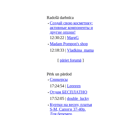
Radošā darbnīca
·
Создай свою косметику:
активные компоненты и
другие опции!
12:30:22 |
MargG
·
Madam Pompon's shop
12:18:33 |
Vladkina_mama
[
pāriet forumā
]
Pērk un pārdod
·
Сникерсы
17:24:54 |
Leeeeen
·
Отдам БЕСПЛАТНО
17:52:05 |
double_lucky
·
Куртки на весну, платья
S-M, Сапоги 37-40р.
Для беремен.