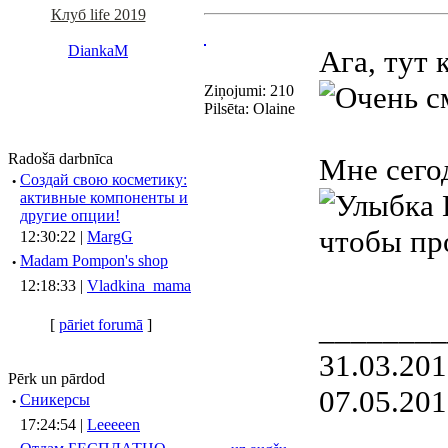
Клуб life 2019
DiankaM
Ага, тут 
Ziņojumi: 210
Pilsēta: Olaine
Radošā darbnīca
Мне сегод
·
Создай свою косметику:
активные компоненты и
другие опции!
чтобы пр
12:30:22 |
MargG
·
Madam Pompon's shop
12:18:33 |
Vladkina_mama
________
[
pāriet forumā
]
31.03.20
Pērk un pārdod
07.05.20
·
Сникерсы
17:24:54 |
Leeeeen