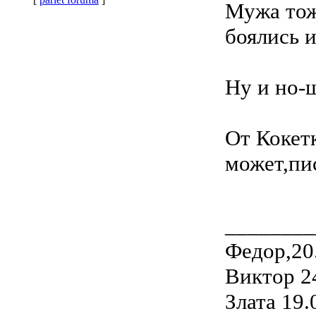
Мужа тож
боялись и
Ну и но-
От Кокет
может,пис
________
Федор,20
Виктор 2
Злата 19.