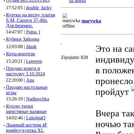
·
Отдам БЕСПЛАТНО
uz augšu
17:52:05 |
double_lucky
·
Куртки на весну, платья
S-M, Сапоги 37-40р.
marywka
Для беремен.
14:47:07 |
Paina_l
·
Кубики Зайцева
Это на са
12:03:08 |
Jdask
·
Коты-воители
индивидуа
Ziņojumi: 828
15:20:21 |
Leeeeen
в положен
·
Продаю книги и
настолку 3.10.2024
пронесло.
22:20:00 |
Ana
·
Продаю настольные
пройдут
игры
15:26:19 |
Nadinochka
·
Куплю тапки
Вчера так
шерстяные валяные
14:02:46 |
LukolgaO
ночью та
·
Лыжный костюм 4F
комбез+куртка XL