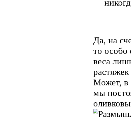
никогд
Да, на сч
то особо 
веса лиш
растяжек 
Может, в 
мы посто
оливковым