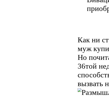
приоб
Как ни ст
муж купил
Но почита
36той не
способст
вызвать 