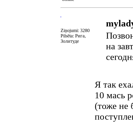
mylady
Ziņojumi: 3280
Позвон
Pilsēta: Рига,
Золитуде
на зав
сегодн
Я так еха
10 мась 
(тоже не
поступл