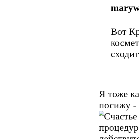
maryw
Вот Кр
косме
сходит
Я тоже к
посижу - 
процедур
действите