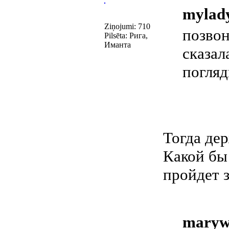
mylady
Ziņojumi: 710
позвон
Pilsēta: Рига,
Иманта
сказал
погляд
Тогда дер
Какой бы 
пройдет 
maryw