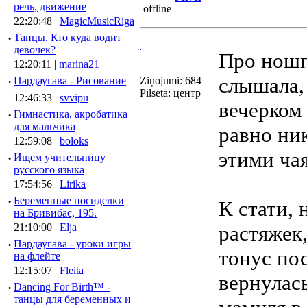
речь, движение
22:20:48 |
MagicMusicRiga
·
Танцы. Кто куда водит
девочек?
Про ношп
12:20:11 |
marina21
слышала,
·
Пардаугава - Рисование
Ziņojumi: 684
Pilsēta: центр
12:46:33 |
svvipu
вечерком 
·
Гимнастика, акробатика
для мальчика
равно ник
12:59:08 |
boloks
этими ча
·
Ищем учительницу
русского языка
17:54:56 |
Lirika
·
Беременные посиделки
К стати, 
на Бривибас, 195.
21:10:00 |
Elja
растяжек
·
Пардаугава - уроки игры
тонус пос
на флейте
12:15:07 |
Fleita
вернулась
·
Dancing For Birth™ -
танцы для беременных и