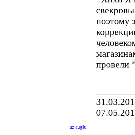
свекровью
поэтому з
коррекци
человек
магазин
провели
________
31.03.20
07.05.20
uz augšu