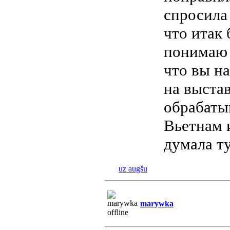
спросила 
что итак 
понимаю 
что вы н
на выстав
обрабатыв
Вьетнам и
думала т
uz augšu
marywka