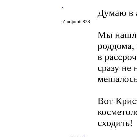
Думаю в 
Ziņojumi: 828
Мы нашли
роддома, 
в рассро
сразу не 
мешалос
Вот Крис
косметол
сходить!