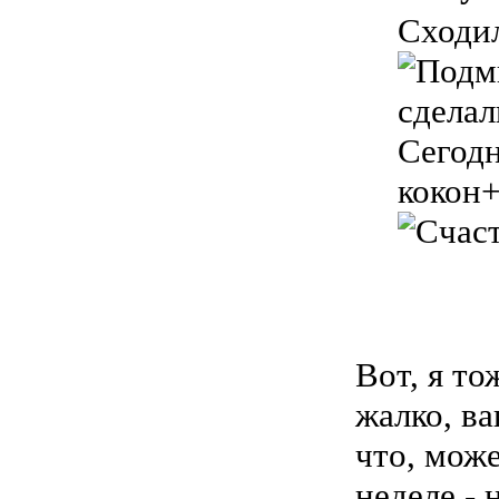
Сходил
сделал
Сегодн
кокон+
Вот, я то
жалко, ва
что, мож
неделе - 