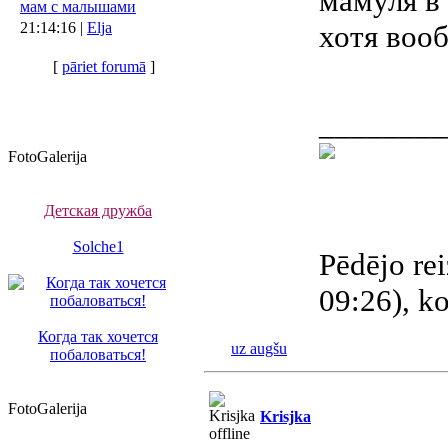
мамуля в 
мам с малышами
21:14:16 |
Elja
хотя вооб
[
pāriet forumā
]
________
FotoGalerija
Детская дружба
Solche1
Pēdējo rei
09:26), ko
Когда так хочется
uz augšu
побаловаться!
FotoGalerija
Krisjka