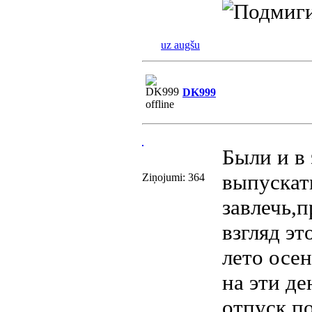
uz augšu
DK999
Были и в 
выпускат
Ziņojumi: 364
завлечь,п
взгляд эт
лето осе
на эти д
отпуск по