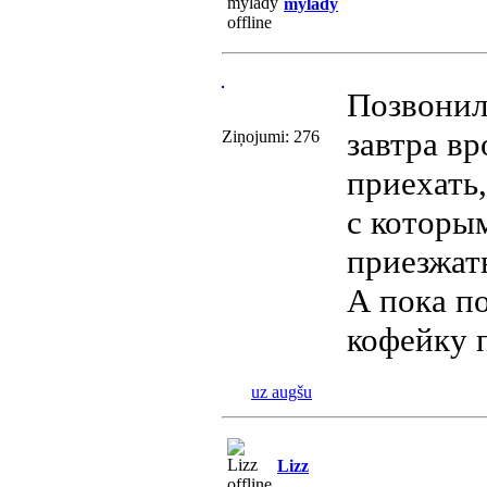
mylady
Позвонил
завтра вр
Ziņojumi: 276
приехать,
с которым
приезжать
А пока п
кофейку 
uz augšu
Lizz