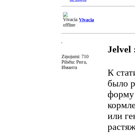
Vivacia
Jelvel 
Ziņojumi: 710
Pilsēta: Рига,
Иманта
К стат
было р
форму 
кормле
или ге
растяж