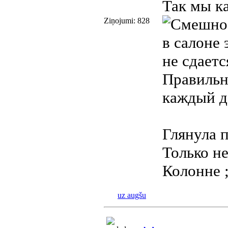
Так мы ка
Ziņojumi: 828
в салоне 
не сдаетс
Правильно
каждый де
Глянула 
Только н
Колонне ;
uz augšu