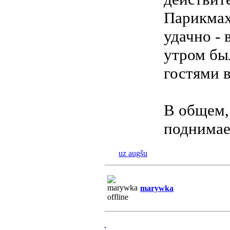
Парикмах
удачно - 
утром бы
гостями в
В общем,
поднимае
uz augšu
marywka