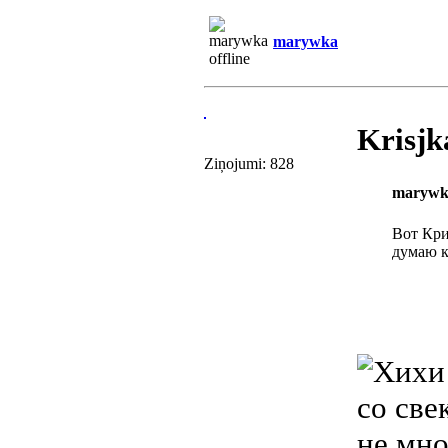
marywka
Krisjk
Ziņojumi: 828
marywk
Вот Кри
думаю к
со све
не мно