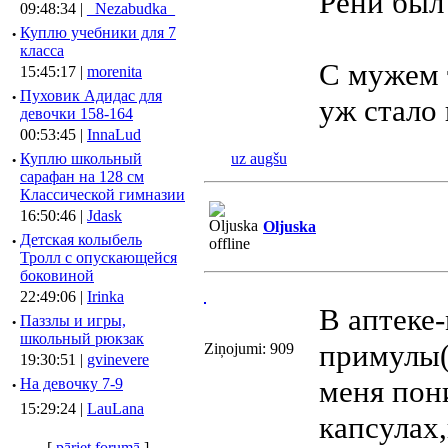
Рени был
09:48:34 |
_Nezabudka_
·
Куплю учебники для 7
класса
С мужем т
15:45:17 |
morenita
·
Пуховик Адидас для
уж стало
девочки 158-164
00:53:45 |
InnaLud
·
Куплю школьный
uz augšu
сарафан на 128 см
Классической гимназии
16:50:46 |
Jdask
Oljuska
·
Детская колыбель
Тролл с опускающейся
боковиной
22:49:06 |
Irinka
В аптеке
·
Паззлы и игры,
школьный рюкзак
примулы(
Ziņojumi: 909
19:30:51 |
gvinevere
меня пон
·
Hа девочку 7-9
15:29:24 |
LauLana
капсулах
[
pāriet forumā
]