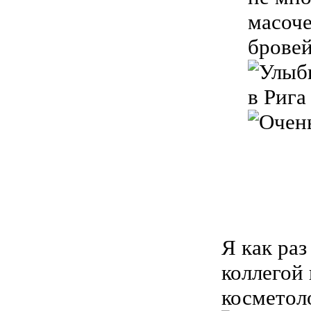
масоче
брове
в Рига
Я как раз
коллегой 
косметол