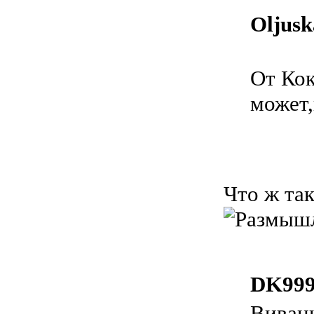
Oljusk
От Кок
может,
Что ж так
DK999
Виваци