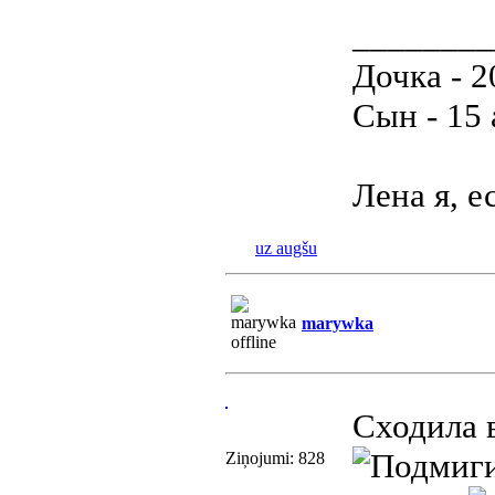
________
Дочка - 2
Сын - 15
Лена я, е
uz augšu
marywka
Сходила 
Ziņojumi: 828