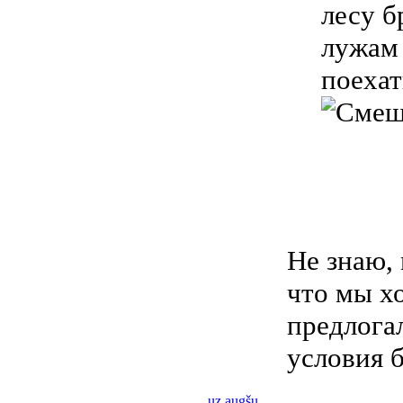
лесу б
лужам 
поехат
Не знаю, 
что мы х
предлогал
условия 
uz augšu