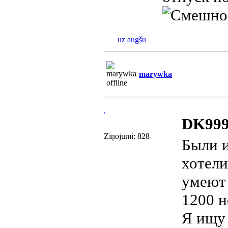
uz augšu
marywka
DK999
Ziņojumi: 828
Были и
хотели
умеют 
1200 н
Я ищу 