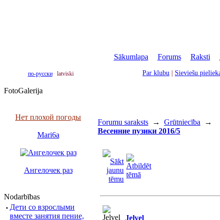
Sākumlapa
|
Forums
|
Raksti
|
Par klubu
|
Sieviešu pielie
по-русски
latviski
FotoGalerija
Нет плохой погоды
Forumu saraksts
→
Grūtniecība
→
Весенние пузики 2016/5
Mari6a
Ангелочек раз
Nodarbības
·
Дети со взрослыми
вместе занятия пение,
Jelvel