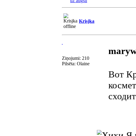
uz augšu
Krisjka
maryw
Ziņojumi: 210
Pilsēta: Olaine
Вот Кр
косме
сходит
Я 