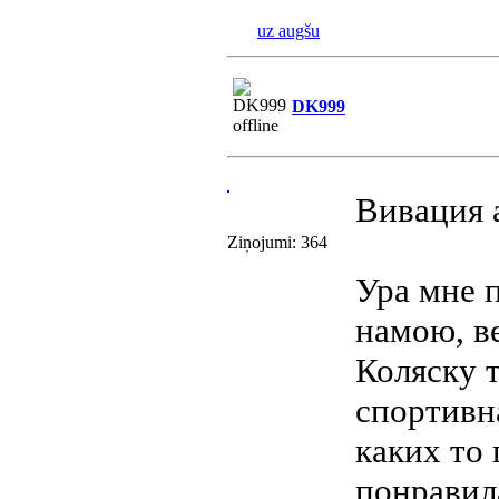
uz augšu
DK999
Вивация 
Ziņojumi: 364
Ура мне п
намою, в
Коляску 
спортивн
каких то
понравила