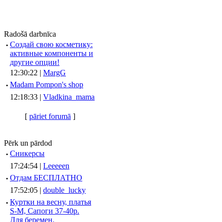
Radošā darbnīca
·
Создай свою косметику:
активные компоненты и
другие опции!
12:30:22 |
MargG
·
Madam Pompon's shop
12:18:33 |
Vladkina_mama
[
pāriet forumā
]
Pērk un pārdod
·
Сникерсы
17:24:54 |
Leeeeen
·
Отдам БЕСПЛАТНО
17:52:05 |
double_lucky
·
Куртки на весну, платья
S-M, Сапоги 37-40р.
Для беремен.