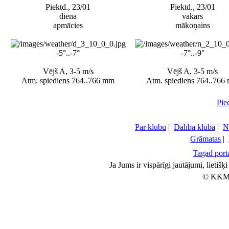
Piektd., 23/01
Piektd., 23/01
diena
vakars
apmācies
mākoņains
-5°..-7°
-7°..-9°
Vējš A, 3-5 m/s
Vējš A, 3-5 m/s
Atm. spiediens 764..766 mm
Atm. spiediens 764..766
Pie
Par klubu
|
Dalība klubā
|
N
Grāmatas
|
Tagad porta
Ja Jums ir vispārīgi jautājumi, lietiš
© KKM 