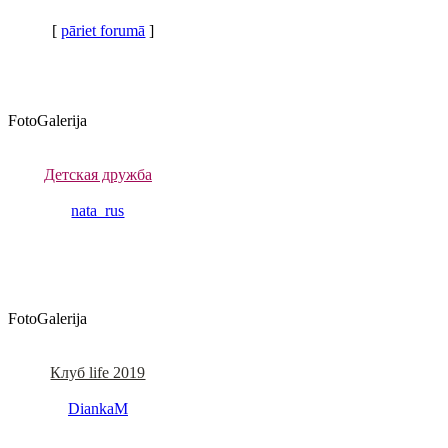
[
pāriet forumā
]
FotoGalerija
Детская дружба
nata_rus
FotoGalerija
Клуб life 2019
DiankaM