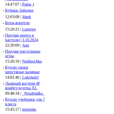
14:47:07 |
Paina_l
·
Кубики Зайцева
12:03:08 |
Jdask
·
Коты-воители
15:20:21 |
Leeeeen
·
Продаю книги и
настолку 3.10.2024
22:20:00 |
Ana
·
Продаю настольные
игры
15:26:19 |
Nadinochka
·
Куплю тапки
шерстяные валяные
14:02:46 |
LukolgaO
·
Лыжный костюм 4F
комбез+куртка XL
09:48:34 |
_Nezabudka_
·
Куплю учебники для 7
класса
15:45:17 |
morenita