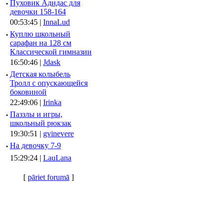
·
Пуховик Адидас для
девочки 158-164
00:53:45 |
InnaLud
·
Куплю школьный
сарафан на 128 см
Классической гимназии
16:50:46 |
Jdask
·
Детская колыбель
Тролл с опускающейся
боковиной
22:49:06 |
Irinka
·
Паззлы и игры,
школьный рюкзак
19:30:51 |
gvinevere
·
Hа девочку 7-9
15:29:24 |
LauLana
[
pāriet forumā
]