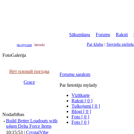
Sākumlapa
|
Forums
|
Raksti
|
Par klubu
|
Sieviešu pielie
по-русски
latviski
FotoGalerija
Нет плохой погоды
Forumu saraksts
Grace
Par lietotāju mylady
Vizītkarte
Raksti [ 0 ]
Tulkojumi [ 0 ]
Blogi [ 0 ]
Nodarbības
Foto [ 0 ]
·
Build Better Loadouts with
Foto [ 0 ]
u4gm Delta Force Items
10:15:53 |
CrystalVibe