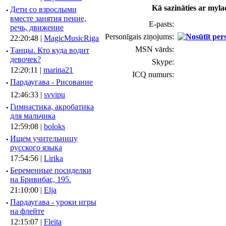
Kā sazināties ar myla
·
Дети со взрослыми
вместе занятия пение,
E-pasts:
речь, движение
Personīgais ziņojums:
22:20:48 |
MagicMusicRiga
MSN vārds:
·
Танцы. Кто куда водит
девочек?
Skype:
12:20:11 |
marina21
ICQ numurs:
·
Пардаугава - Рисование
12:46:33 |
svvipu
·
Гимнастика, акробатика
для мальчика
12:59:08 |
boloks
·
Ищем учительницу
русского языка
17:54:56 |
Lirika
·
Беременные посиделки
на Бривибас, 195.
21:10:00 |
Elja
·
Пардаугава - уроки игры
на флейте
12:15:07 |
Fleita