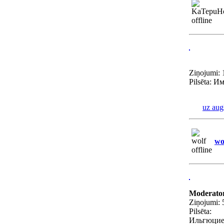
Ziņojumi: 
Pilsēta: И
uz aug
wo
Moderato
Ziņojumi: 
Pilsēta:
Ильгюци