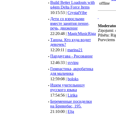
·
Build Better Loadouts with
u4gm Delta Force Items
10:15:53 |
CrystalVibe
·
Дети со взрослыми
вместе занятия пение,
Moderato
речь, движение
Ziņojumi: 
22:20:48 |
MagicMusicRiga
Pilsēta: Ri
·
Танцы. Кто куда водит
Purvciems
девочек?
12:20:11 |
marina21
·
Пардаугава - Рисование
12:46:33 |
svvipu
·
Гимнастика, акробатика
для мальчика
12:59:08 |
boloks
·
Ищем учительницу
русского языка
17:54:56 |
Lirika
·
Беременные посиделки
на Бривибас, 195.
21:10:00 |
Elja