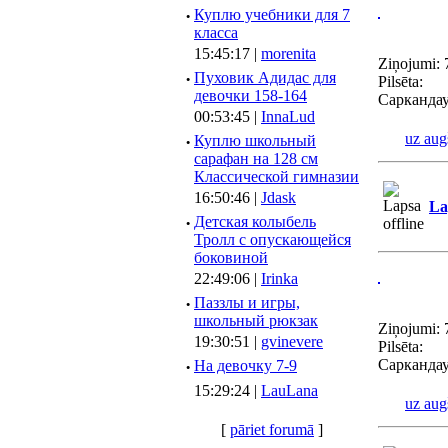
·
Куплю учебники для 7
класса
15:45:17 |
morenita
Ziņojumi: 
·
Пуховик Адидас для
Pilsēta:
девочки 158-164
Саркандау
00:53:45 |
InnaLud
uz aug
·
Куплю школьный
сарафан на 128 см
Классической гимназии
16:50:46 |
Jdask
La
·
Детская колыбель
Тролл с опускающейся
боковиной
22:49:06 |
Irinka
·
Паззлы и игры,
школьный рюкзак
Ziņojumi: 
19:30:51 |
gvinevere
Pilsēta:
Саркандау
·
Hа девочку 7-9
15:29:24 |
LauLana
uz aug
[
pāriet forumā
]