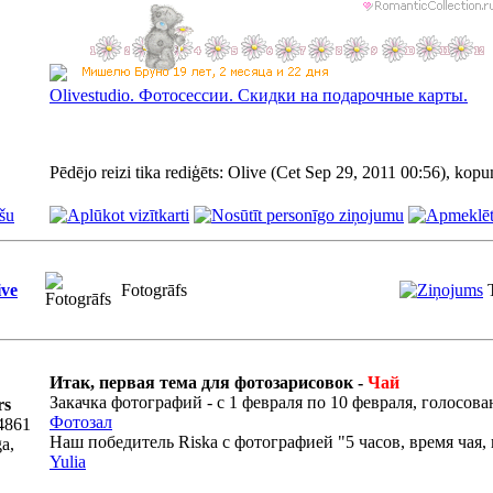
Olivestudiо. Фотосессии. Скидки на подарочные карты.
Pēdējo reizi tika rediģēts: Olive (Cet Sep 29, 2011 00:56), kopum
šu
ive
Fotogrāfs
Итак, первая тема для фотозарисовок -
Чай
Закачка фотографий - с 1 февраля по 10 февраля, голосован
rs
Фотозал
4861
Наш победитель Riska с фотографией "5 часов, время чая,
ga,
Yulia