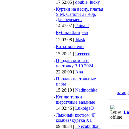
17:52:05 |
double_lucky
·
Куртки на весну, платья
S-M, Сапоги 37-40р.
Для беремен.
14:47:07 |
Paina_l
·
Кубики Зайцева
12:03:08 |
Jdask
·
Коты-воители
15:20:21 |
Leeeeen
·
Продаю книги и
настолку 3.10.2024
22:20:00 |
Ana
·
Продаю настольные
игры
15:26:19 |
Nadinochka
uz aug
·
Куплю тапки
шерстяные валяные
14:02:46 |
LukolgaO
La
·
Лыжный костюм 4F
комбез+куртка XL
09:48:34 |
_Nezabudka_