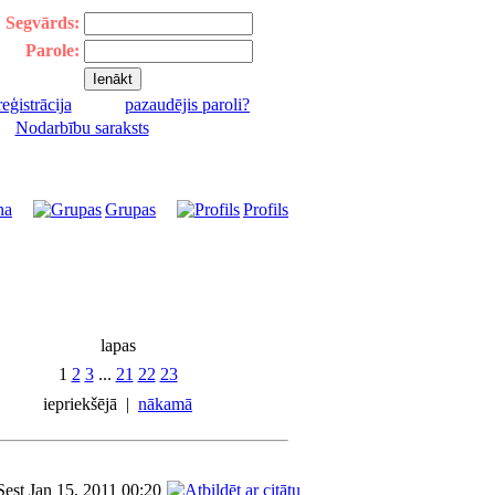
Segvārds:
Parole:
reģistrācija
pazaudējis paroli?
|
Nodarbību saraksts
na
Grupas
Profils
lapas
1
2
3
...
21
22
23
iepriekšējā
|
nākamā
Sest Jan 15, 2011 00:20