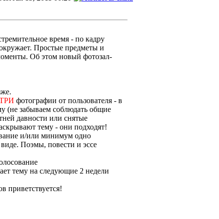
стремительное время - по кадру
 окружает. Простые предметы и
моменты. Об этом новый фотозал-
зже.
ТРИ
фотографии от пользователя - в
му (не забываем соблюдать общие
етней давности или снятые
аскрывают тему - они подходят!
азвание и/или минимум одно
виде. Поэмы, повести и эссе
голосование
адает тему на следующие 2 недели
ов приветствуется!