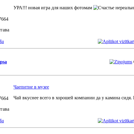
УРА!!! новая игра для наших фотомам
7664
гава
šu
psa
Чаепитие в музее
Чай вкуснее всего в хорошей компании да у камина сидя. 
7664
гава
šu