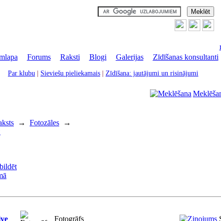
mlapa
|
Forums
|
Raksti
|
Blogi
|
Galerijas
|
Zīdīšanas konsultanti
Par klubu
|
Sieviešu pieliekamais
|
Zīdīšana: jautājumi un risinājumi
Meklēša
aksts
→
Fotozāles
→
ы
ive
Fotogrāfs