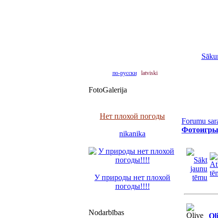
Sāku
по-русски
latviski
FotoGalerija
Нет плохой погоды
Forumu sar
Фотоигр
nikanika
У природы нет плохой
погоды!!!!
Nodarbības
Ol