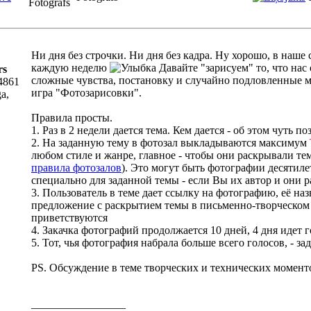
Ни дня без строчки. Ни дня без кадра. Ну хорошо, в наше 
каждую неделю
Давайте "зарисуем" то, что нас
rs
сложные чувства, постановку и случайно подловленные 
4861
игра "Фотозарисовки".
ga,
Правила просты.
1. Раз в 2 недели дается тема. Кем дается - об этом чуть по
2. На заданную тему в фотозал выкладываются максимум
любом стиле и жанре, главное - чтобы они раскрывали те
правила фотозалов
). Это могут быть фотографии десятил
специально для заданной темы - если Вы их автор и они р
3. Пользователь в теме дает ссылку на фотографию, её н
предложение с раскрытием темы в письменно-творческом 
приветствуются
4. Закачка фотографий продолжается 10 дней, 4 дня идет 
5. Тот, чья фотография набрала больше всего голосов, - з
PS. Обсуждение в теме творческих и технических момент
_________________