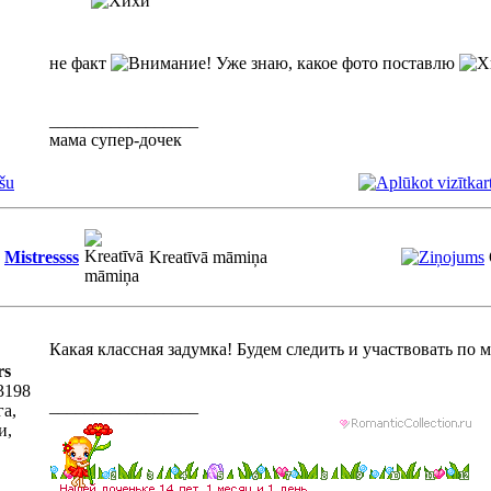
не факт
Уже знаю, какое фото поставлю
_________________
мама супер-дочек
šu
Mistressss
Kreatīvā māmiņa
Какая классная задумка! Будем следить и участвовать по
rs
3198
_________________
га,
и,