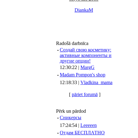
DiankaM
Radošā darbnīca
·
Создай свою косметику:
активные компоненты и
другие опции!
12:30:22 |
MargG
·
Madam Pompon's shop
12:18:33 |
Vladkina_mama
[
pāriet forumā
]
Pērk un pārdod
·
Сникерсы
17:24:54 |
Leeeeen
·
Отдам БЕСПЛАТНО