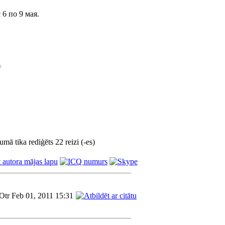
 6 по 9 мая.
mā tika rediģēts 22 reizi (-es)
Otr Feb 01, 2011 15:31