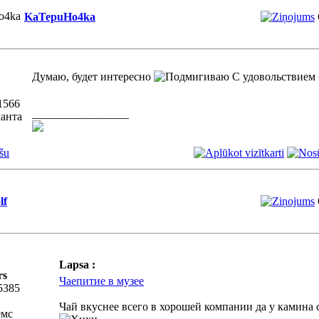
KaTepuHo4ka
Думаю, будет интересно
С удовольствием 
1566
_________________
манта
šu
lf
Lapsa :
rs
Чаепитие в музее
5385
Чай вкуснее всего в хорошей компании да у камина си
емс