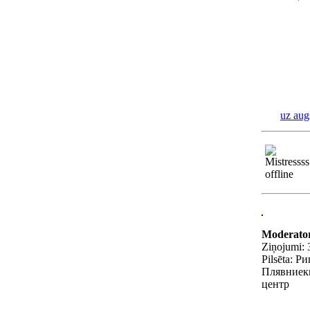
uz aug
Moderato
Ziņojumi: 
Pilsēta: Ри
Плявниек
центр