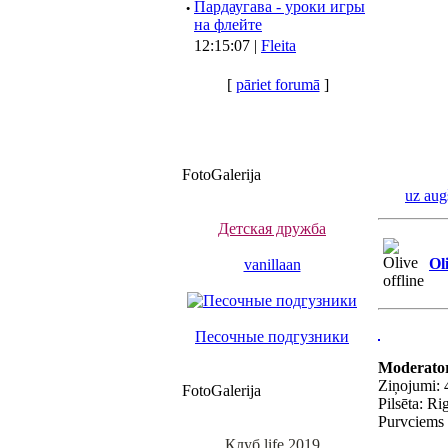
·
Пардаугава - уроки игры
на флейте
12:15:07 |
Fleita
[
pāriet forumā
]
FotoGalerija
uz aug
Детская дружба
Ol
vanillaan
Песочные подгузники
Moderato
Ziņojumi: 
FotoGalerija
Pilsēta: Ri
Purvciems
Клуб life 2019