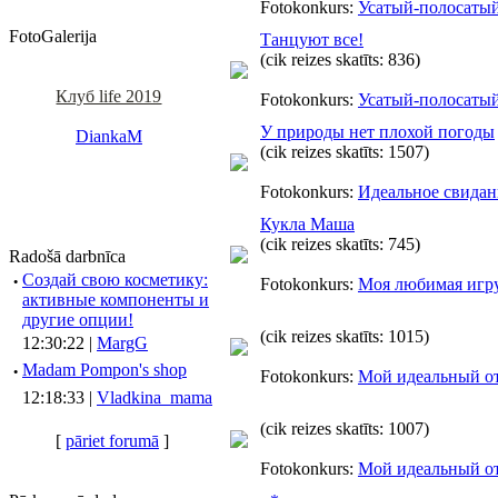
Fotokonkurs:
Усатый-полосаты
FotoGalerija
Танцуют все!
(cik reizes skatīts: 836)
Клуб life 2019
Fotokonkurs:
Усатый-полосаты
У природы нет плохой погоды
DiankaM
(cik reizes skatīts: 1507)
Fotokonkurs:
Идеальное свидан
Кукла Маша
(cik reizes skatīts: 745)
Radošā darbnīca
·
Создай свою косметику:
Fotokonkurs:
Моя любимая игр
активные компоненты и
другие опции!
(cik reizes skatīts: 1015)
12:30:22 |
MargG
·
Madam Pompon's shop
Fotokonkurs:
Мой идеальный о
12:18:33 |
Vladkina_mama
(cik reizes skatīts: 1007)
[
pāriet forumā
]
Fotokonkurs:
Мой идеальный о