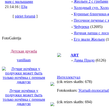
·
Жюльен 2 c грибами
мам с малышами
21:14:16 |
Elja
·
Холодный суп. Холо
·
Куриные блинчики-к
[
pāriet forumā
]
·
Песочное печенье с
·
Чебуреки
(12695)
·
Яичная лапша с лос
FotoGalerija
·
Его звали Жюльен
(1
Детская дружба
ART
vanillaan
·
Дамы Прадо
(6126)
Интеллектуал
(cik reizes skatīts: 678)
Fotokonkurs:
Усатый-полосаты
Лучше ночёвки у
подружки может быть
только ночёвка с пенным
(cik reizes skatīts: 694)
джакузи