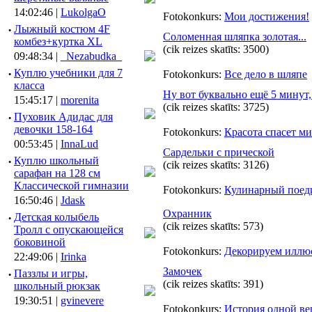
14:02:46 |
LukolgaO
Fotokonkurs:
Мои достижения!
·
Лыжный костюм 4F
Соломенная шляпка золотая...
комбез+куртка XL
(cik reizes skatīts: 3500)
09:48:34 |
_Nezabudka_
·
Куплю учебники для 7
Fotokonkurs:
Все дело в шляпе
класса
Ну вот буквально ещё 5 минут
15:45:17 |
morenita
(cik reizes skatīts: 3725)
·
Пуховик Адидас для
девочки 158-164
Fotokonkurs:
Красота спасет м
00:53:45 |
InnaLud
Сардельки с прической
·
Куплю школьный
(cik reizes skatīts: 3126)
сарафан на 128 см
Классической гимназии
Fotokonkurs:
Кулинарный поед
16:50:46 |
Jdask
Охранник
·
Детская колыбель
(cik reizes skatīts: 573)
Тролл с опускающейся
боковиной
Fotokonkurs:
Декорируем иллю
22:49:06 |
Irinka
Замочек
·
Паззлы и игры,
(cik reizes skatīts: 391)
школьный рюкзак
19:30:51 |
gvinevere
Fotokonkurs:
История одной в