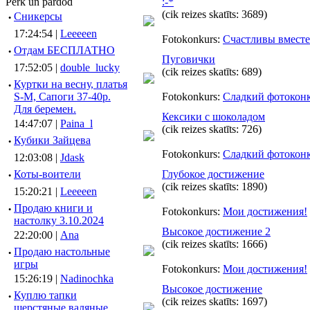
Pērk un pārdod
:-*
(cik reizes skatīts: 3689)
·
Сникерсы
17:24:54 |
Leeeeen
Fotokonkurs:
Счастливы вместе
·
Отдам БЕСПЛАТНО
Пуговички
17:52:05 |
double_lucky
(cik reizes skatīts: 689)
·
Куртки на весну, платья
S-M, Сапоги 37-40р.
Fotokonkurs:
Сладкий фотокон
Для беремен.
Кексики с шоколадом
14:47:07 |
Paina_l
(cik reizes skatīts: 726)
·
Кубики Зайцева
Fotokonkurs:
Сладкий фотокон
12:03:08 |
Jdask
·
Коты-воители
Глубокое достижение
(cik reizes skatīts: 1890)
15:20:21 |
Leeeeen
·
Продаю книги и
Fotokonkurs:
Мои достижения!
настолку 3.10.2024
Высокое достижение 2
22:20:00 |
Ana
(cik reizes skatīts: 1666)
·
Продаю настольные
игры
Fotokonkurs:
Мои достижения!
15:26:19 |
Nadinochka
Высокое достижение
·
Куплю тапки
(cik reizes skatīts: 1697)
шерстяные валяные