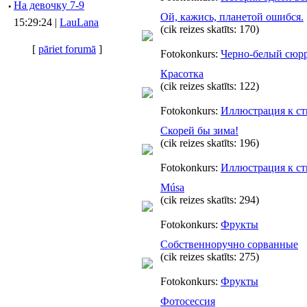
·
Hа девочку 7-9
Ой, кажись, планетой ошибся.
15:29:24 |
LauLana
(cik reizes skatīts: 170)
[
pāriet forumā
]
Fotokonkurs:
Черно-белый сюр
Красотка
(cik reizes skatīts: 122)
Fotokonkurs:
Иллюстрация к с
Скорей бы зима!
(cik reizes skatīts: 196)
Fotokonkurs:
Иллюстрация к с
Músa
(cik reizes skatīts: 294)
Fotokonkurs:
Фрукты
Собственноручно сорванные
(cik reizes skatīts: 275)
Fotokonkurs:
Фрукты
Фотосессия