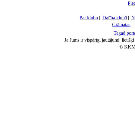
Pie
Par klubu
|
Dalība klubā
|
N
Grāmatas
|
Tagad porta
Ja Jums ir vispārīgi jautājumi, lietiš
© KKM 