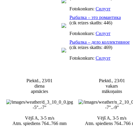
Fotokonkurs:
Силуэт
Рыбалка – это романтика
(cik reizes skatīts: 446)
Fotokonkurs:
Силуэт
Рыбалка – дело коллективное
(cik reizes skatīts: 469)
Fotokonkurs:
Силуэт
Piektd., 23/01
Piektd., 23/01
diena
vakars
apmācies
mākoņains
-5°..-7°
-7°..-9°
Vējš A, 3-5 m/s
Vējš A, 3-5 m/s
Atm. spiediens 764..766 mm
Atm. spiediens 764..766