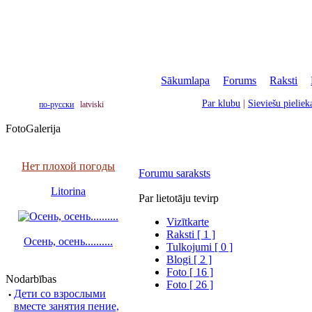
Sākumlapa
|
Forums
|
Raksti
|
Par klubu
|
Sieviešu pielie
по-русски
latviski
FotoGalerija
Нет плохой погоды
Forumu saraksts
Litorina
Par lietotāju tevirp
Vizītkarte
Raksti [ 1 ]
Осень, осень..........
Tulkojumi [ 0 ]
Blogi [ 2 ]
Foto [ 16 ]
Nodarbības
Foto [ 26 ]
·
Дети со взрослыми
вместе занятия пение,