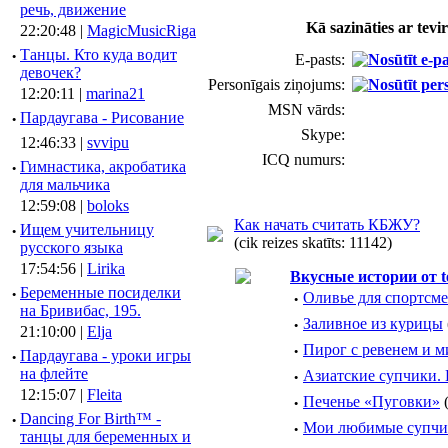
речь, движение
Kā sazināties ar tevi
22:20:48 |
MagicMusicRiga
·
Танцы. Кто куда водит
E-pasts:
девочек?
Personīgais ziņojums:
12:20:11 |
marina21
MSN vārds:
·
Пардаугава - Рисование
Skype:
12:46:33 |
svvipu
ICQ numurs:
·
Гимнастика, акробатика
для мальчика
12:59:08 |
boloks
Как начать считать КБЖУ?
·
Ищем учительницу
(cik reizes skatīts: 11142)
русского языка
17:54:56 |
Lirika
Вкусные истории от t
·
Беременные посиделки
·
Оливье для спортсм
на Бривибас, 195.
·
Заливное из курицы
21:10:00 |
Elja
·
Пирог с ревенем и 
·
Пардаугава - уроки игры
на флейте
·
Азиатские супчики. 
12:15:07 |
Fleita
·
Печенье «Пуговки»
(
·
Dancing For Birth™ -
·
Мои любимые супчи
танцы для беременных и