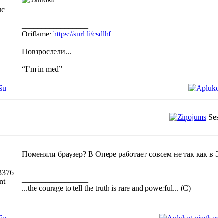
лс
_________________
Oriflame:
https://surl.li/csdlhf
Повзрослели...
“I’m in med”
šu
Ses
Поменяли браузер? В Опере работает совсем не так как в 
3376
_________________
nt
...the courage to tell the truth is rare and powerful... (С)
šu