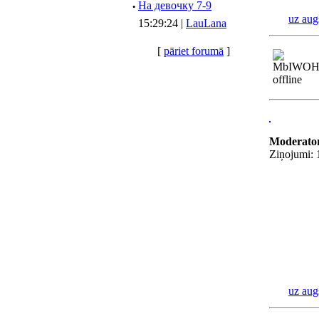
·
Hа девочку 7-9
uz aug
15:29:24 |
LauLana
[
pāriet forumā
]
Moderato
Ziņojumi:
uz aug