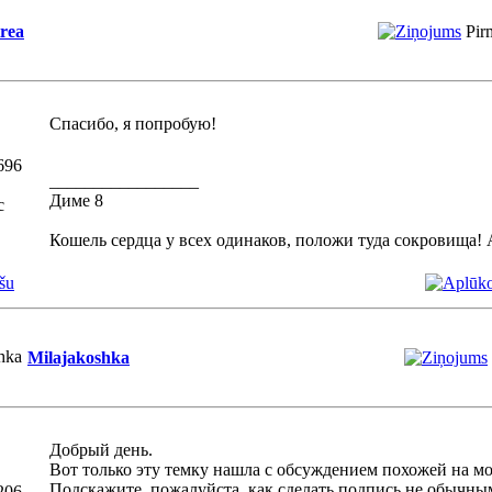
trea
Pir
Спасибо, я попробую!
696
_________________
Диме 8
с
Кошель сердца у всех одинаков, положи туда сокровища! 
šu
Milajakoshka
Добрый день.
Вот только эту темку нашла с обсуждением похожей на м
Подскажите, пожалуйста, как сделать подпись не обычным
206