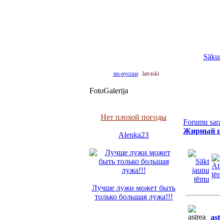
Sāku
по-русски
latviski
FotoGalerija
Нет плохой погоды
Forumu sar
Жирный ш
Alenka23
Лучше лужи может быть
только большая лужа!!!
as