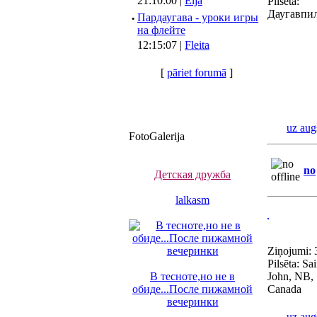
21:10:00 |
Elja
Pilsēta:
Даугавпи
·
Пардаугава - уроки игры
на флейте
12:15:07 |
Fleita
[
pāriet forumā
]
uz aug
FotoGalerija
no
Детская дружба
lalkasm
Ziņojumi: 
Pilsēta: Sai
В тесноте,но не в
John, NB,
обиде...После пижамной
Canada
вечеринки
uz aug