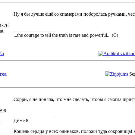
Ну я бы лучше ещё со спамерами поборолась ручками, че
3376
_________________
nt
...the courage to tell the truth is rare and powerful... (С)
šu
trea
Se
Сорри, я не поняла, что мне сделать, чтобы я смогла шрифт
696
_________________
Диме 8
с
Кошель сердца у всех одинаков, положи туда сокровища! 