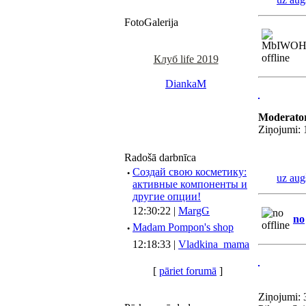
FotoGalerija
Клуб life 2019
DiankaM
Moderato
Ziņojumi:
Radošā darbnīca
·
Создай свою косметику:
uz aug
активные компоненты и
другие опции!
12:30:22 |
MargG
no
·
Madam Pompon's shop
12:18:33 |
Vladkina_mama
[
pāriet forumā
]
Ziņojumi: 