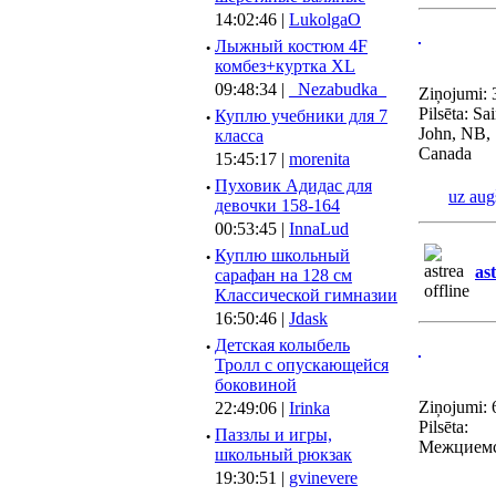
14:02:46 |
LukolgaO
·
Лыжный костюм 4F
комбез+куртка XL
09:48:34 |
_Nezabudka_
Ziņojumi: 
Pilsēta: Sai
·
Куплю учебники для 7
John, NB,
класса
Canada
15:45:17 |
morenita
·
Пуховик Адидас для
uz aug
девочки 158-164
00:53:45 |
InnaLud
·
Куплю школьный
as
сарафан на 128 см
Классической гимназии
16:50:46 |
Jdask
·
Детская колыбель
Тролл с опускающейся
боковиной
Ziņojumi: 
22:49:06 |
Irinka
Pilsēta:
·
Паззлы и игры,
Межцием
школьный рюкзак
19:30:51 |
gvinevere