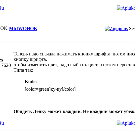
šu
MbIWOHOK
Ses
Теперь надо сначала нажимать кнопку шрифта, потом писа
кнопку шрифта.
rs
чтобы изменить цвет, надо выбрать цвет, а потом переста
 17620
Типа так:
Kods:
[color=green]ку-ку[/color]
_________________
Обидеть Ленку может каждый. Не каждый может убе
šu