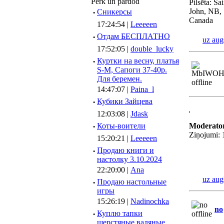
Pērk un pārdod
Pilsēta: Sai
John, NB,
·
Сникерсы
Canada
17:24:54 |
Leeeeen
·
Отдам БЕСПЛАТНО
uz aug
17:52:05 |
double_lucky
·
Куртки на весну, платья
S-M, Сапоги 37-40р.
Для беремен.
14:47:07 |
Paina_l
·
Кубики Зайцева
12:03:08 |
Jdask
·
Коты-воители
Moderato
Ziņojumi:
15:20:21 |
Leeeeen
·
Продаю книги и
настолку 3.10.2024
22:20:00 |
Ana
uz aug
·
Продаю настольные
игры
15:26:19 |
Nadinochka
no
·
Куплю тапки
шерстяные валяные