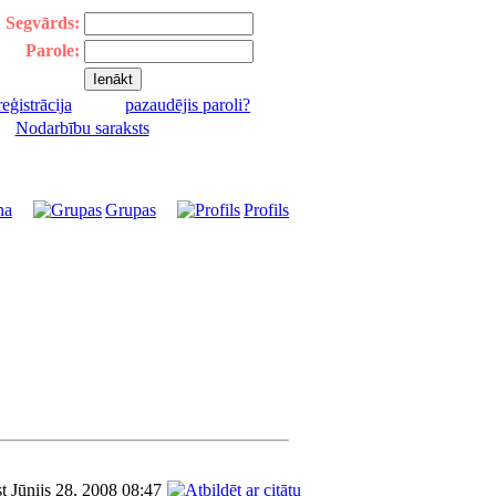
Segvārds:
Parole:
reģistrācija
pazaudējis paroli?
|
Nodarbību saraksts
na
Grupas
Profils
t Jūnijs 28, 2008 08:47