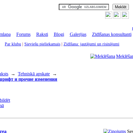
mlapa
|
Forums
|
Raksti
|
Blogi
|
Galerijas
|
Zīdīšanas konsultanti
Par klubu
|
Sieviešu pieliekamais
|
Zīdīšana: jautājumi un risinājumi
Meklēša
aksts
→
Tehniskā apskate
→
рифт и прочие изменения
trea
Ses