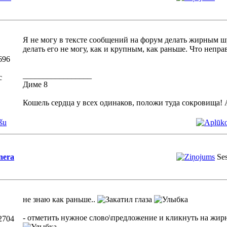
Я не могу в тексте сообщений на форум делать жирным ш
делать его не могу, как и крупным, как раньше. Что непр
696
_________________
с
Диме 8
Кошель сердца у всех одинаков, положи туда сокровища! 
šu
nera
Ses
не знаю как раньше..
- отметить нужное слово\предложение и кликнуть на жир
2704