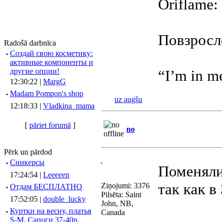
Oriflame:
Повзросле
Radošā darbnīca
·
Создай свою косметику:
активные компоненты и
другие опции!
“I’m in m
12:30:22 |
MargG
·
Madam Pompon's shop
uz augšu
12:18:33 |
Vladkina_mama
[
pāriet forumā
]
no
Pērk un pārdod
·
Сникерсы
Поменяли
17:24:54 |
Leeeeen
так как в
Ziņojumi: 3376
·
Отдам БЕСПЛАТНО
Pilsēta: Saint
17:52:05 |
double_lucky
John, NB,
·
Куртки на весну, платья
Canada
S-M, Сапоги 37-40р.