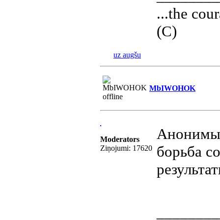
...the cour
(С)
uz augšu
MbIWOHOK
Анонимы 
Moderators
борьба с
Ziņojumi: 17620
результа
________