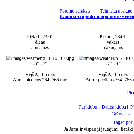
Forumu saraksts
→
Tehniskā apskate
Жирный шрифт и прочие измене
Piektd., 23/01
Piektd., 23/01
diena
vakars
apmācies
mākoņains
-5°..-7°
-7°..-9°
Vējš A, 3-5 m/s
Vējš A, 3-5 m/s
Atm. spiediens 764..766 mm
Atm. spiediens 764..766
Pie
Par klubu
|
Dalība klubā
|
N
Grāmatas
|
Tagad porta
Ja Jums ir vispārīgi jautājumi, lietiš