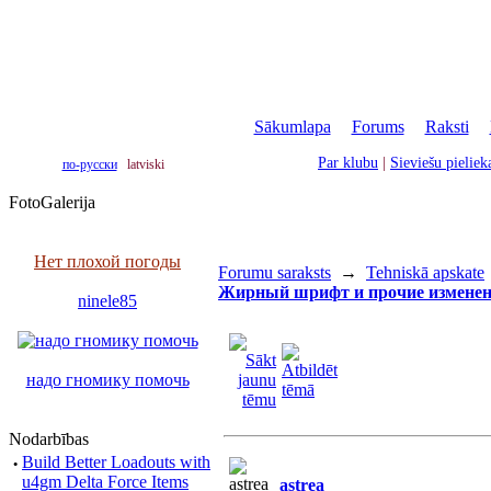
Sākumlapa
|
Forums
|
Raksti
|
Par klubu
|
Sieviešu pielie
по-русски
latviski
FotoGalerija
Нет плохой погоды
Forumu saraksts
→
Tehniskā apskate
Жирный шрифт и прочие измене
ninele85
надо гномику помочь
Nodarbības
·
Build Better Loadouts with
u4gm Delta Force Items
astrea