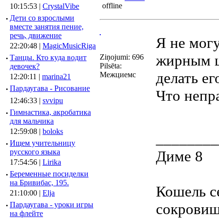
10:15:53 |
CrystalVibe
·
Дети со взрослыми
вместе занятия пение,
речь, движение
Я не мог
22:20:48 |
MagicMusicRiga
жирным ш
Ziņojumi: 696
·
Танцы. Кто куда водит
Pilsēta:
девочек?
делать ег
Межциемс
12:20:11 |
marina21
·
Пардаугава - Рисование
Что непр
12:46:33 |
svvipu
·
Гимнастика, акробатика
для мальчика
12:59:08 |
boloks
________
·
Ищем учительницу
русского языка
Диме 8
17:54:56 |
Lirika
·
Беременные посиделки
на Бривибас, 195.
Кошель с
21:10:00 |
Elja
·
Пардаугава - уроки игры
сокровищ
на флейте