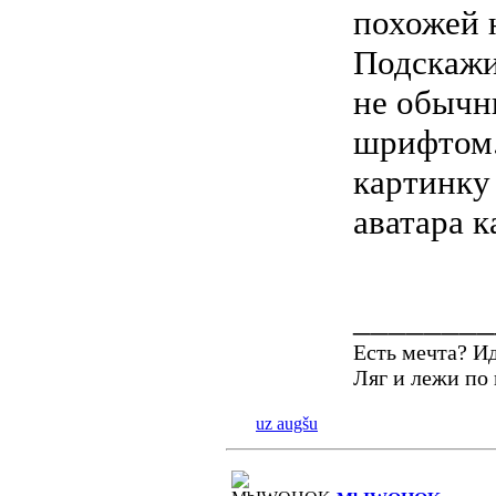
похожей 
Подскажи
не обычн
шрифтом. 
картинку
аватара 
________
Есть мечта? И
Ляг и лежи по
uz augšu