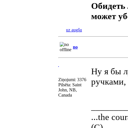
Обидеть
может у
uz augšu
no
Ну я бы 
ручками,
Ziņojumi: 3376
Pilsēta: Saint
John, NB,
Canada
________
...the cour
(С)