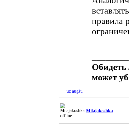
Аналогичн
вставлят
правила 
ограниче
________
Обидеть
может у
uz augšu
Milajakoshka