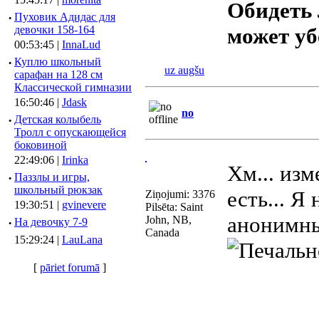
Обидеть
·
Пуховик Адидас для
девочки 158-164
может у
00:53:45 |
InnaLud
·
Куплю школьный
uz augšu
сарафан на 128 см
Классической гимназии
16:50:46 |
Jdask
no
·
Детская колыбель
Тролл с опускающейся
боковиной
22:49:06 |
Irinka
Хм... из
·
Паззлы и игры,
школьный рюкзак
есть... Я
Ziņojumi: 3376
19:30:51 |
gvinevere
Pilsēta: Saint
анонимны
John, NB,
·
Hа девочку 7-9
Canada
15:29:24 |
LauLana
[
pāriet forumā
]
________