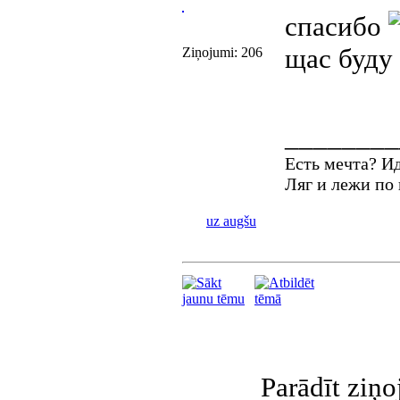
спасибо
щас буду 
Ziņojumi: 206
________
Есть мечта? И
Ляг и лежи по
uz augšu
Parādīt ziņ