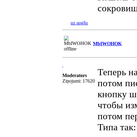
сокровищ
uz augšu
MbIWOHOK
Теперь н
Moderators
потом пис
Ziņojumi: 17620
кнопку ш
чтобы изм
потом пе
Типа так: