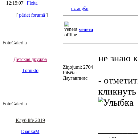
12:15:07 |
Fleita
uz augšu
[
pāriet forumā
]
venera
FotoGalerija
не знаю 
Детская дружба
Ziņojumi: 2704
Tomikto
Pilsēta:
- отмети
Даугавпилс
кликнуть
FotoGalerija
Клуб life 2019
________
DiankaM