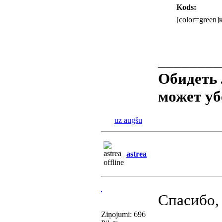
Kods:
[color=green]к
________
Обидеть
может у
uz augšu
astrea
Спасибо,
Ziņojumi: 696