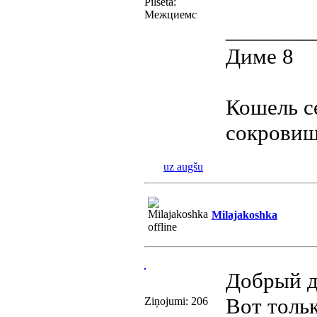
Pilsēta:
Межциемс
________
Диме 8
Кошель с
сокровищ
uz augšu
Milajakoshka
Добрый д
Вот толь
Ziņojumi: 206