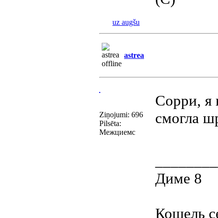
uz augšu
astrea
Сорри, я 
смогла шр
Ziņojumi: 696
Pilsēta:
Межциемс
________
Диме 8
Кошель с