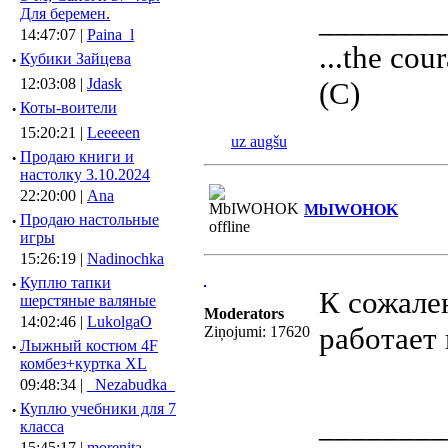
________
Для беремен.
14:47:07 |
Paina_l
...the cour
·
Кубики Зайцева
12:03:08 |
Jdask
(С)
·
Коты-воители
15:20:21 |
Leeeeen
uz augšu
·
Продаю книги и
настолку 3.10.2024
22:20:00 |
Ana
MbIWOHOK
·
Продаю настольные
игры
15:26:19 |
Nadinochka
·
Куплю тапки
К сожале
шерстяные валяные
Moderators
14:02:46 |
LukolgaO
работает 
Ziņojumi: 17620
·
Лыжный костюм 4F
комбез+куртка XL
09:48:34 |
_Nezabudka_
·
Куплю учебники для 7
________
класса
15:45:17 |
morenita