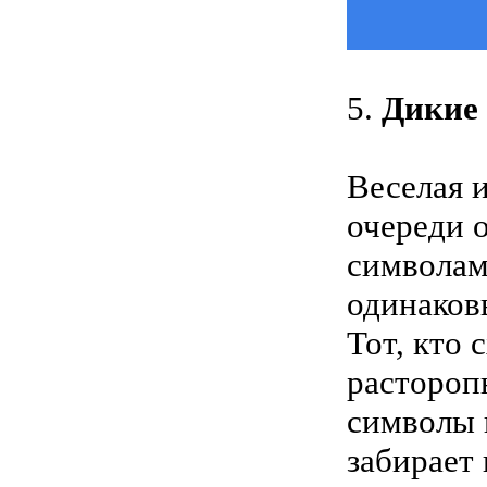
5.
Дикие
Веселая 
очереди 
символам
одинаков
Тот, кто 
растороп
символы н
забирает 