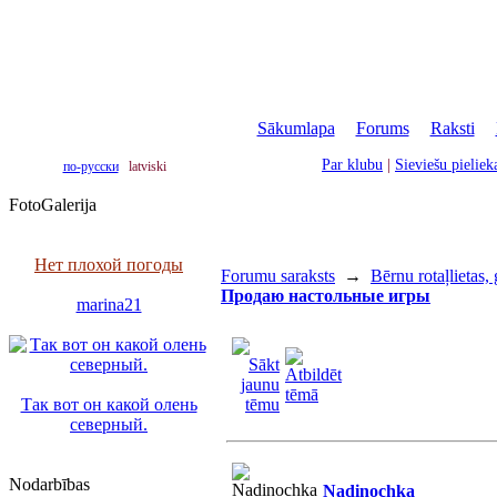
Sākumlapa
|
Forums
|
Raksti
|
Par klubu
|
Sieviešu pielie
по-русски
latviski
FotoGalerija
Нет плохой погоды
Forumu saraksts
→
Bērnu rotaļlietas,
Продаю настольные игры
marina21
Так вот он какой олень
северный.
Nodarbības
Nadinochka