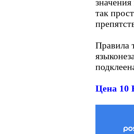
значения
так прост
препятст
Правила т
языконез
подклеен
Цена 10 