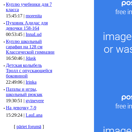
·
Куплю учебники для 7
класса
15:45:17 |
morenita
·
Пуховик Адидас для
девочки 158-164
00:53:45 |
InnaLud
·
Куплю школьный
сарафан на 128 см
Классической гимназии
16:50:46 |
Jdask
·
Детская колыбель
Тролл с опускающейся
боковиной
22:49:06 |
Irinka
·
Паззлы и игры,
школьный рюкзак
19:30:51 |
gvinevere
·
Hа девочку 7-9
15:29:24 |
LauLana
[
pāriet forumā
]