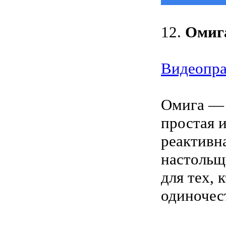
12.
Омиг
Видеопра
Омига — 
простая и
реактивн
настольщ
для тех, 
одиночес