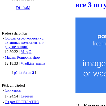
все 3 шт
DiankaM
Radošā darbnīca
·
Создай свою косметику:
активные компоненты и
другие опции!
12:30:22 |
MargG
·
Madam Pompon's shop
12:18:33 |
Vladkina_mama
[
pāriet forumā
]
Pērk un pārdod
·
Сникерсы
17:24:54 |
Leeeeen
·
Отдам БЕСПЛАТНО
2.
Король