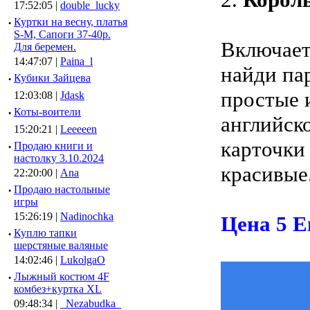
17:52:05 |
double_lucky
·
Куртки на весну, платья
S-M, Сапоги 37-40р.
Включает
Для беремен.
14:47:07 |
Paina_l
найди па
·
Кубики Зайцева
простые и
12:03:08 |
Jdask
·
Коты-воители
английск
15:20:21 |
Leeeeen
карточки
·
Продаю книги и
настолку 3.10.2024
красивые
22:20:00 |
Ana
·
Продаю настольные
игры
15:26:19 |
Nadinochka
Цена 5 Е
·
Куплю тапки
шерстяные валяные
14:02:46 |
LukolgaO
·
Лыжный костюм 4F
комбез+куртка XL
09:48:34 |
_Nezabudka_