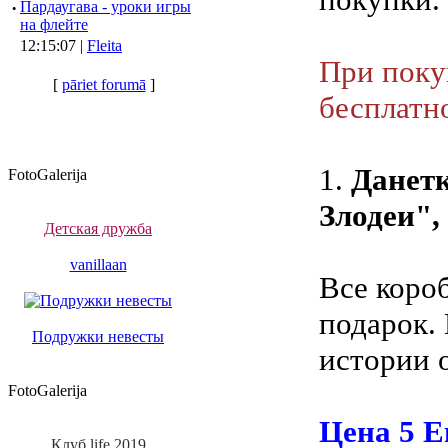
·
Пардаугава - уроки игры
на флейте
12:15:07 |
Fleita
При поку
[
pāriet forumā
]
бесплатно
1.
Данет
FotoGalerija
Злодеи",
Детская дружба
vanillaan
Все коро
подарок. 
Подружки невесты
истории 
FotoGalerija
Цена 5 Е
Клуб life 2019