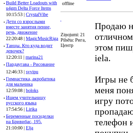
·
Build Better Loadouts with
u4gm Delta Force Items
10:15:53 |
CrystalVibe
·
Дети со взрослыми
Продаю н
вместе занятия пение,
речь, движение
отличном 
Ziņojumi: 21
22:20:48 |
MagicMusicRiga
Pilsēta: Рига,
этом пиш
Центр
·
Танцы. Кто куда водит
девочек?
iela.
12:20:11 |
marina21
·
Пардаугава - Рисование
12:46:33 |
svvipu
Игры не 
·
Гимнастика, акробатика
для мальчика
меня пон
12:59:08 |
boloks
·
Ищем учительницу
игру пот
русского языка
пропадаю
17:54:56 |
Lirika
·
Беременные посиделки
телефон 
на Бривибас, 195.
21:10:00 |
Elja
покупки.