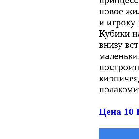
новое жил
и игроку
Кубики н
внизу вс
маленьки
построить
кирпичея
полакоми
Цена 10 