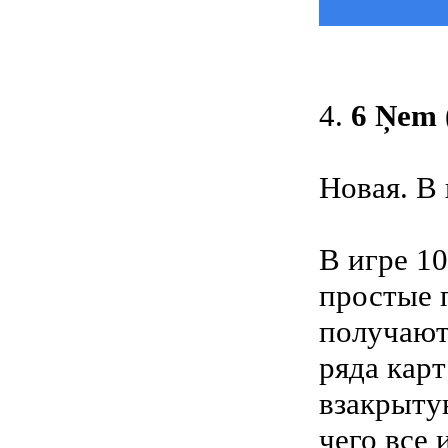
4.
6 Ņem (
Новая. В 
В игре 1
простые 
получают
ряда кар
взакрыту
чего все