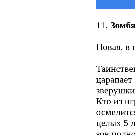
11.
Зомб
Новая, в 
Таинстве
царапает
зверушки
Кто из и
осмелитс
целых 5 
зов полн