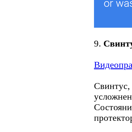
9.
Свинт
Видеопра
Свинтус,
усложнен
Состояни
протекто