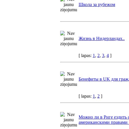
Школа за рубежом
Жизнь в Нидерландах..
[ lapas:
1
,
2
,
3
,
4
]
Бенефиты в UK для граж
[ lapas:
1
,
2
]
Можно ли в Риге ездить 
американскими правами 