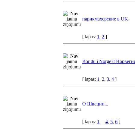
парикмахерские в UK
[ lapas:
1
,
2
]
Bor du i Norge?! Норвегия
[ lapas:
1
,
2
,
3
,
4
]
О Швеции...
[ lapas:
1
...
4
,
5
,
6
]