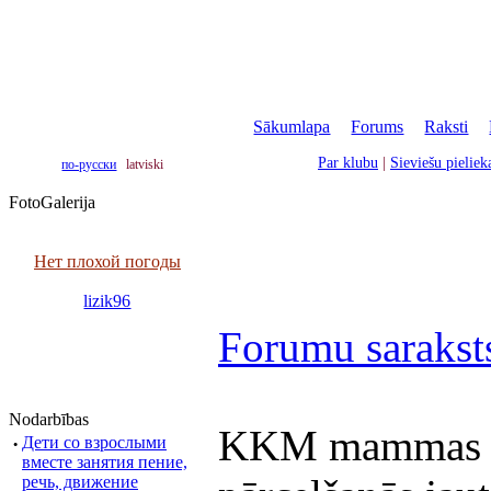
Sākumlapa
|
Forums
|
Raksti
|
Par klubu
|
Sieviešu pielie
по-русски
latviski
FotoGalerija
Нет плохой погоды
lizik96
Forumu sarakst
Nodarbības
KKM mammas ār
·
Дети со взрослыми
вместе занятия пение,
речь, движение