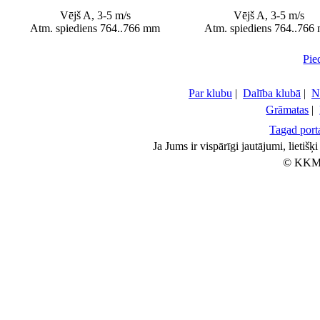
Vējš A, 3-5 m/s
Vējš A, 3-5 m/s
Atm. spiediens 764..766 mm
Atm. spiediens 764..766
Pie
Par klubu
|
Dalība klubā
|
N
Grāmatas
|
Tagad porta
Ja Jums ir vispārīgi jautājumi, lietiš
© KKM 