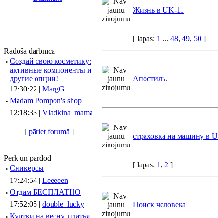
Жизнь в UK-11
[ lapas:
1
...
48
,
49
,
50
]
Radošā darbnīca
·
Создай свою косметику:
активные компоненты и
другие опции!
Апостиль.
12:30:22 |
MargG
·
Madam Pompon's shop
12:18:33 |
Vladkina_mama
[
pāriet forumā
]
страховка на машину в 
Pērk un pārdod
[ lapas:
1
,
2
]
·
Сникерсы
17:24:54 |
Leeeeen
·
Отдам БЕСПЛАТНО
17:52:05 |
double_lucky
Поиск человека
·
Куртки на весну, платья