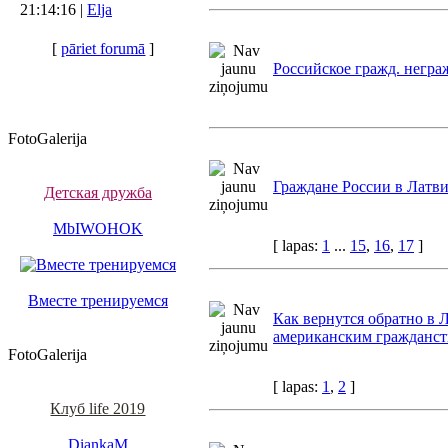
21:14:16 |
Elja
[
pāriet forumā
]
Российское гражд. негра
FotoGalerija
Граждане России в Латв
Детская дружба
MbIWOHOK
[ lapas:
1
...
15
,
16
,
17
]
Вместе тренируемся
Как вернутся обратно в Л
американским гражданс
FotoGalerija
[ lapas:
1
,
2
]
Клуб life 2019
DiankaM