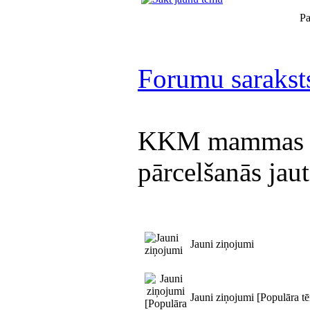
Pa
Forumu sarakst
KKM mammas ār
pārcelšanās jau
Jauni ziņojumi
Jauni ziņojumi [Populāra t