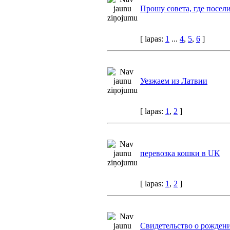
Прошу совета, где посели
[ lapas:
1
...
4
,
5
,
6
]
Уезжаем из Латвии
[ lapas:
1
,
2
]
перевозка кошки в UK
[ lapas:
1
,
2
]
Свидетельство о рожден