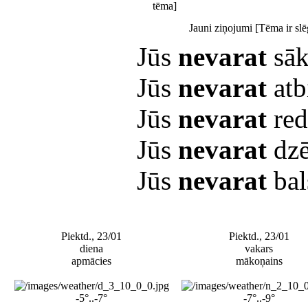
Jauni ziņojumi [Tēma ir slē
Jūs
nevarat
sāk
Jūs
nevarat
atb
Jūs
nevarat
red
Jūs
nevarat
dzē
Jūs
nevarat
bal
Piektd., 23/01
Piektd., 23/01
diena
vakars
apmācies
mākoņains
-5°..-7°
-7°..-9°