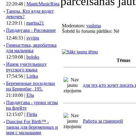
pārcelšanās jau
22:20:48 |
MagicMusicRiga
·
Танцы. Кто куда водит
девочек?
12:20:11 |
marina21
Moderators:
yashma
·
Пардаугава - Рисование
Šobrīd šo forumu pārlūko: Nē
12:46:33 |
svvipu
·
Гимнастика, акробатика
для мальчика
12:59:08 |
boloks
Tēmas
·
Ищем учительницу
русского языка
17:54:56 |
Lirika
·
Беременные посиделки
для тех,кто хочет писать
на Бривибас, 195.
21:10:00 |
Elja
·
Пардаугава - уроки игры
на флейте
12:15:07 |
Fleita
Работа за границей
·
Dancing For Birth™ -
танцы для беременных и
мам с малышами