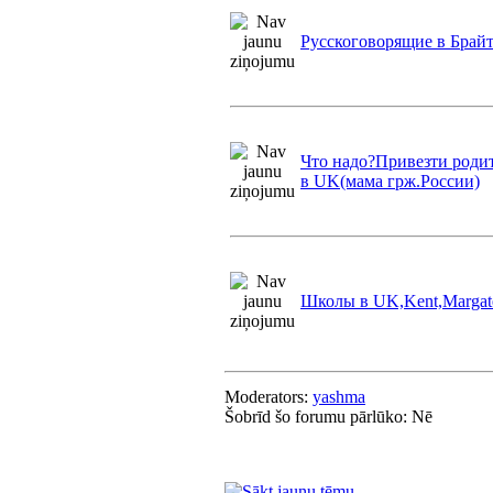
Русскоговорящие в Брай
Что надо?Привезти родит
в UK(мама грж.России)
Школы в UK,Kent,Margat
Moderators:
yashma
Šobrīd šo forumu pārlūko: Nē