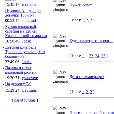
15:45:17 |
morenita
Нужен совет.
·
Пуховик Адидас для
девочки 158-164
[ lapas:
1
,
2
,
3
]
00:53:45 |
InnaLud
·
Куплю школьный
сарафан на 128 см
Классической гимназии
Куда навострить лыжи....
16:50:46 |
Jdask
·
Детская колыбель
Тролл с опускающейся
[ lapas:
1
...
23
,
24
,
25
]
боковиной
22:49:06 |
Irinka
·
Паззлы и игры,
школьный рюкзак
Дети и иммиграция
19:30:51 |
gvinevere
·
Hа девочку 7-9
15:29:24 |
LauLana
[ lapas:
1
,
2
,
3
]
[
pāriet forumā
]
Переезд на другой конти