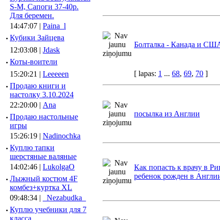
S-M, Сапоги 37-40р.
Для беремен.
14:47:07 |
Paina_l
·
Кубики Зайцева
Болталка - Канада и СШ
12:03:08 |
Jdask
·
Коты-воители
[ lapas:
1
...
68
,
69
,
70
]
15:20:21 |
Leeeeen
·
Продаю книги и
настолку 3.10.2024
22:20:00 |
Ana
посылка из Англии
·
Продаю настольные
игры
15:26:19 |
Nadinochka
·
Куплю тапки
шерстяные валяные
14:02:46 |
LukolgaO
Как попасть к врачу в Ри
ребенок рожден в Англи
·
Лыжный костюм 4F
комбез+куртка XL
09:48:34 |
_Nezabudka_
·
Куплю учебники для 7
класса