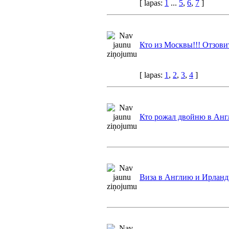
[ lapas:
1
...
5
,
6
,
7
]
Кто из Москвы!!! Отзовит
[ lapas:
1
,
2
,
3
,
4
]
Кто рожал двойню в Анг
Виза в Англию и Ирлан