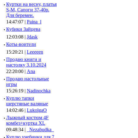
·
Куртки на весну, платья
S-M, Сапоги 37-40р.
Для беремен.
14:47:07 |
Paina_l
·
Кубики Зайцева
12:03:08 |
Jdask
·
Коты-воители
15:20:21 |
Leeeeen
·
Продаю книги и
настолку 3.10.2024
22:20:00 |
Ana
·
Продаю настольные
игры
15:26:19 |
Nadinochka
·
Куплю тапки
шерстяные валяные
14:02:46 |
LukolgaO
·
Лыжный костюм 4F
комбез+куртка XL
09:48:34 |
_Nezabudka_
·
Куплю учебники для 7