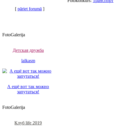
Fotokonkurs:
Транспорт
[
pāriet forumā
]
FotoGalerija
Детская дружба
lalkasm
А ещё вот так можно
запутаться!
FotoGalerija
Клуб life 2019