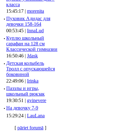
класса
15:45:17 |
morenita
·
Пуховик Адидас для
девочки 158-164
00:53:45 |
InnaLud
·
Куплю школьный
сарафан на 128 см
Классической гимназии
16:50:46 |
Jdask
·
Детская колыбель
Тролл с опускающейся
боковиной
22:49:06 |
Irinka
·
Паззлы и игры,
школьный рюкзак
19:30:51 |
gvinevere
·
Hа девочку 7-9
15:29:24 |
LauLana
[
pāriet forumā
]