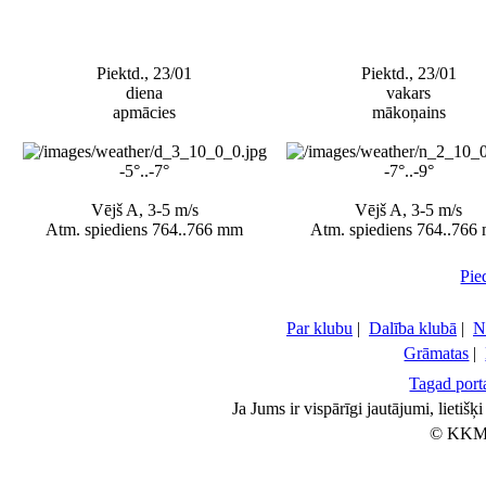
Piektd., 23/01
Piektd., 23/01
diena
vakars
apmācies
mākoņains
-5°..-7°
-7°..-9°
Vējš A, 3-5 m/s
Vējš A, 3-5 m/s
Atm. spiediens 764..766 mm
Atm. spiediens 764..766
Pie
Par klubu
|
Dalība klubā
|
N
Grāmatas
|
Tagad porta
Ja Jums ir vispārīgi jautājumi, lietiš
© KKM 