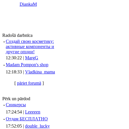
DiankaM
Radošā darbnīca
·
Создай свою косметику:
активные компоненты и
другие опции!
12:30:22 |
MargG
·
Madam Pompon's shop
12:18:33 |
Vladkina_mama
[
pāriet forumā
]
Pērk un pārdod
·
Сникерсы
17:24:54 |
Leeeeen
·
Отдам БЕСПЛАТНО
17:52:05 |
double_lucky