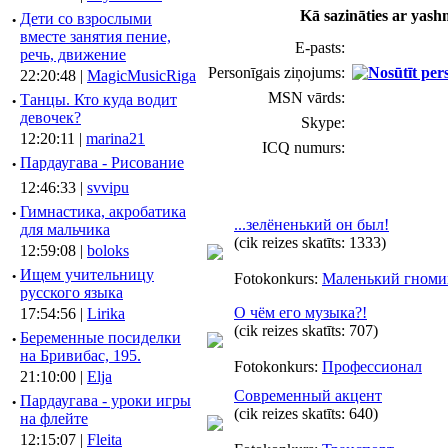
Kā sazināties ar yas
·
Дети со взрослыми
вместе занятия пение,
E-pasts:
речь, движение
Personīgais ziņojums:
22:20:48 |
MagicMusicRiga
MSN vārds:
·
Танцы. Кто куда водит
девочек?
Skype:
12:20:11 |
marina21
ICQ numurs:
·
Пардаугава - Рисование
12:46:33 |
svvipu
·
Гимнастика, акробатика
...зелёненький он был!
для мальчика
(cik reizes skatīts: 1333)
12:59:08 |
boloks
·
Ищем учительницу
Fotokonkurs:
Маленький гноми
русского языка
О чём его музыка?!
17:54:56 |
Lirika
(cik reizes skatīts: 707)
·
Беременные посиделки
на Бривибас, 195.
Fotokonkurs:
Профессионал
21:10:00 |
Elja
Современный акцент
·
Пардаугава - уроки игры
(cik reizes skatīts: 640)
на флейте
12:15:07 |
Fleita