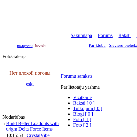
Sākumlapa
|
Forums
|
Raksti
|
Par klubu
|
Sieviešu pielie
по-русски
latviski
FotoGalerija
Нет плохой погоды
Forumu saraksts
eski
Par lietotāju yashma
Vizītkarte
Raksti [ 0 ]
Tulkojumi [ 0 ]
Blogi [ 0 ]
Nodarbības
Foto [ 1 ]
·
Build Better Loadouts with
Foto [ 2 ]
u4gm Delta Force Items
10:15:53 |
CrystalVibe