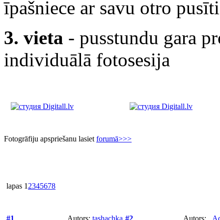
īpašniece ar savu otro pusīti
3. vieta
- pusstundu gara pro
individuālā fotosesija
Fotogrāfiju apspriešanu lasiet
forumā>>>
lapas
1
2
3
4
5
6
7
8
#1
Autors:
tashachka
#2
Autors:
_Ad