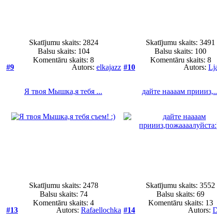
Skatījumu skaits: 2824
Skatījumu skaits: 3491
Balsu skaits:
104
Balsu skaits:
100
Komentāru skaits: 8
Komentāru skaits: 8
#9
Autors:
elkajazz
#10
Autors:
Lj
Я твоя Мышка,я тебя ...
дайте наааам приииз,..
Skatījumu skaits: 2478
Skatījumu skaits: 3552
Balsu skaits:
74
Balsu skaits:
69
Komentāru skaits: 4
Komentāru skaits: 13
#13
Autors:
Rafaellochka
#14
Autors:
D