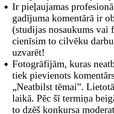
Ir pieļaujamas profesionā
gadījuma komentārā ir obl
(studijas nosaukums vai f
cienīsim to cilvēku darbu
uzvarēt!
Fotogrāfijām, kuras neat
tiek pievienots komentār
„Neatbilst tēmai”. Lietotā
laikā. Pēc šī termiņa beig
to dzēš konkursa moderato