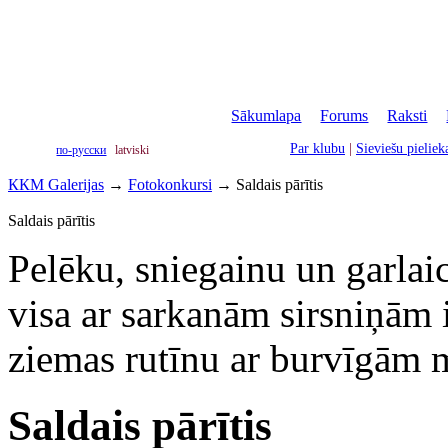
Sākumlapa
|
Forums
|
Raksti
|
Par klubu
|
Sieviešu pielie
по-русски
latviski
ККМ Galerijas
→
Fotokonkursi
→
Saldais pārītis
Saldais pārītis
Pelēku, sniegainu un garlai
visa ar sarkanām sirsniņām 
ziemas rutīnu ar burvīgām m
Saldais pārītis