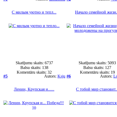
С милым уютно и тепл...
Начало семейной жизн.
Skatījumu skaits: 6737
Skatījumu skaits: 5093
Balsu skaits:
138
Balsu skaits:
127
Komentāru skaits: 32
Komentāru skaits: 19
#5
Autors:
Ksju
#6
Autors:
L
Ленин, Крупская и......
С тобой мир становит..