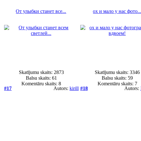
От улыбки станет все...
ох и мало у нас фото..
Skatījumu skaits: 2873
Skatījumu skaits: 3346
Balsu skaits:
61
Balsu skaits:
59
Komentāru skaits: 8
Komentāru skaits: 7
#17
Autors:
kirill
#18
Autors: