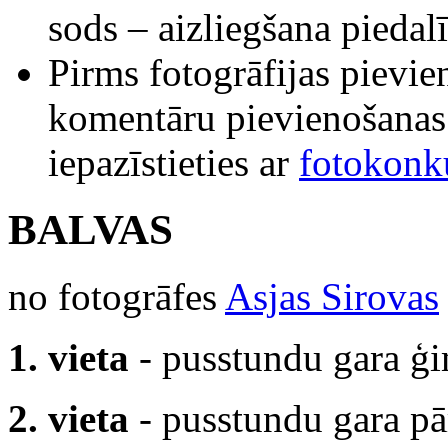
sods – aizliegšana piedal
Pirms fotogrāfijas pievi
komentāru pievienošanas
iepazīstieties ar
fotokonk
BALVAS
no fotogrāfes
Asjas Sirovas
1. vieta
- pusstundu gara ģi
2. vieta
- pusstundu gara pār