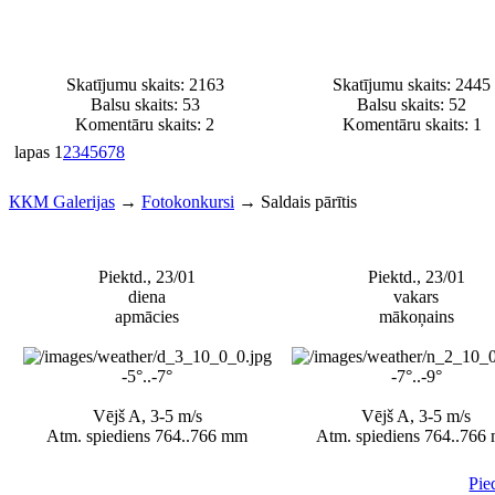
Skatījumu skaits: 2163
Skatījumu skaits: 2445
Balsu skaits:
53
Balsu skaits:
52
Komentāru skaits: 2
Komentāru skaits: 1
lapas
1
2
3
4
5
6
7
8
ККМ Galerijas
→
Fotokonkursi
→
Saldais pārītis
Piektd., 23/01
Piektd., 23/01
diena
vakars
apmācies
mākoņains
-5°..-7°
-7°..-9°
Vējš A, 3-5 m/s
Vējš A, 3-5 m/s
Atm. spiediens 764..766 mm
Atm. spiediens 764..766
Pie