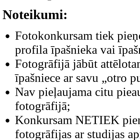
Noteikumi:
Fotokonkursam tiek pieņe
profila īpašnieka vai īpaš
Fotogrāfijā jābūt attēlot
īpašniece ar savu „otro pu
Nav pieļaujama citu piea
fotogrāfijā;
Konkursam NETIEK pieņem
fotogrāfijas ar studijas 