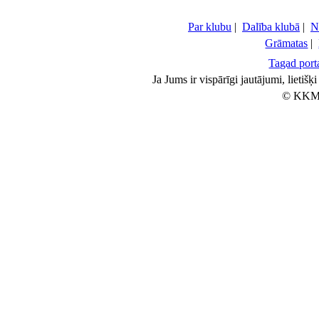
Par klubu
|
Dalība klubā
|
N
Grāmatas
|
Tagad porta
Ja Jums ir vispārīgi jautājumi, lietiš
© KKM 