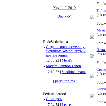
Fotok
Клуб life 2019
Тайны
(cik r
DiankaM
Fotok
Мама,
(cik r
Radošā darbnīca
Fotok
·
Создай свою косметику:
Пока 
активные компоненты и
(cik r
другие опции!
12:30:22 |
MargG
Fotok
·
Madam Pompon's shop
Синх
12:18:33 |
Vladkina_mama
(cik r
[
pāriet forumā
]
Fotok
Бегущ
(cik r
Pērk un pārdod
·
Сникерсы
Fotok
17:24:54 |
Leeeeen