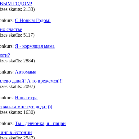
ОВЫМ ГОДОМ!
eizes skatīts: 2133)
onkurs:
С Новым Годом!
о счастье
eizes skatīts: 5117)
onkurs:
Я - кормящая мама
зти?
eizes skatīts: 2884)
onkurs:
Автомама
влево давай! А то врежемся!!!
eizes skatīts: 2097)
onkurs:
Наша игра
ржи-ка мне тут, деда :)))
eizes skatīts: 1630)
onkurs:
Ты - девчонка, я - пацан
инг в Эстонии
eizes skatīts: 2547)