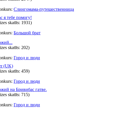
onkurs:
Слингомама-путешественница
с я тебе помогу!
eizes skatīts: 1931)
onkurs:
Большой брат
жий...
eizes skatīts: 202)
onkurs:
Город и люди
er (UK)
eizes skatīts: 459)
onkurs:
Город и люди
жий на Бривибас гатве.
eizes skatīts: 715)
onkurs:
Город и люди