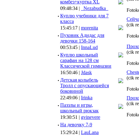
комбез+куртка XL
09:48:34 |
_Nezabudka_
Fotok
·
Куплю учебники для 7
Сейча
класса
(cik r
15:45:17 |
morenita
·
Пуховик Адидас для
Fotok
девочки 158-164
Прохо
00:53:45 |
InnaLud
(cik r
·
Куплю школьный
сарафан на 128 см
Fotok
Классической гимназии
Chest
16:50:46 |
Jdask
(cik r
·
Детская колыбель
Тролл с опускающейся
Fotok
боковиной
22:49:06 |
Irinka
Прохо
(cik r
·
Паззлы и игры,
школьный рюкзак
Fotok
19:30:51 |
gvinevere
·
Hа девочку 7-9
15:29:24 |
LauLana