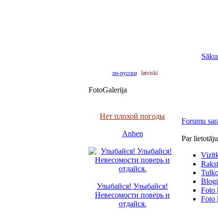
Sāku
по-русски
latviski
FotoGalerija
Нет плохой погоды
Forumu sar
Anhen
Par lietotāj
Vizīt
Raksti
Tulko
Blogi
Улыбайся! Улыбайся!
Foto 
Невесомости поверь и
Foto 
отдайся.