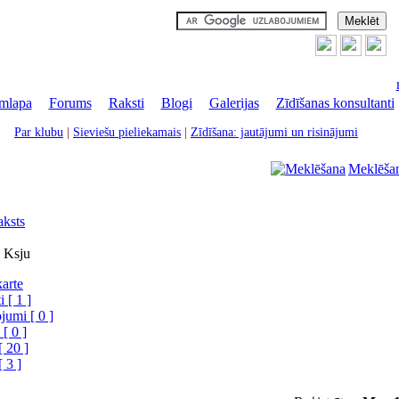
mlapa
|
Forums
|
Raksti
|
Blogi
|
Galerijas
|
Zīdīšanas konsultanti
Par klubu
|
Sieviešu pieliekamais
|
Zīdīšana: jautājumi un risinājumi
Meklēša
aksts
u Ksju
karte
 [ 1 ]
jumi [ 0 ]
 [ 0 ]
[ 20 ]
[ 3 ]