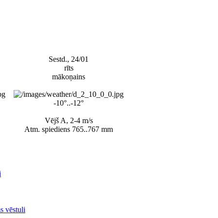
Sestd., 24/01
rīts
mākoņains
-10°..-12°
Vējš A, 2-4 m/s
Atm. spiediens 765..767 mm
i
s vēstuli