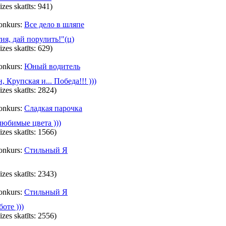
eizes skatīts: 941)
onkurs:
Все дело в шляпе
ия, дай порулить!"(ц)
eizes skatīts: 629)
onkurs:
Юный водитель
, Крупская и... Победа!!! )))
eizes skatīts: 2824)
onkurs:
Сладкая парочка
юбимые цвета )))
eizes skatīts: 1566)
onkurs:
Стильный Я
eizes skatīts: 2343)
onkurs:
Стильный Я
боте )))
eizes skatīts: 2556)