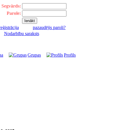
Segvārds:
Parole:
reģistrācija
pazaudējis paroli?
|
Nodarbību saraksts
na
Grupas
Profils