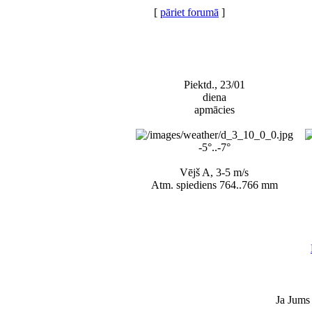
[
pāriet forumā
]
Piektd., 23/01
diena
apmācies
-5°..-7°
Vējš A, 3-5 m/s
Atm. spiediens 764..766 mm
Ja Jums 