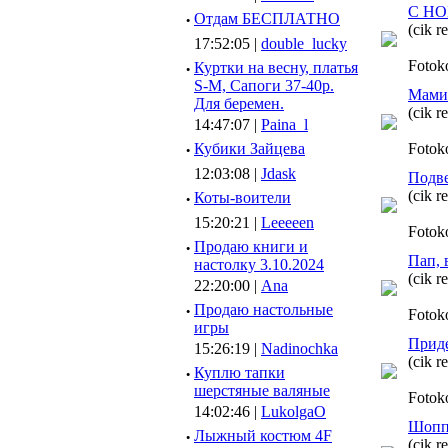
С Н
·
Отдам БЕСПЛАТНО
(cik r
17:52:05 |
double_lucky
Fotok
·
Куртки на весну, платья
S-M, Сапоги 37-40р.
Мамин
Для беремен.
(cik r
14:47:07 |
Paina_l
·
Кубики Зайцева
Fotok
12:03:08 |
Jdask
Подве
(cik r
·
Коты-воители
15:20:21 |
Leeeeen
Fotok
·
Продаю книги и
Пап, 
настолку 3.10.2024
(cik r
22:20:00 |
Ana
·
Продаю настольные
Fotok
игры
Приде
15:26:19 |
Nadinochka
(cik r
·
Куплю тапки
шерстяные валяные
Fotok
14:02:46 |
LukolgaO
Шопп
·
Лыжный костюм 4F
(cik r