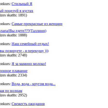
onkurs:
Стильный Я
й поцелуй в кустах
eizes skatīts: 1891)
onkurs:
Самые прекрасные из женщин
папа!Вы едете???(Таллинн)
eizes skatīts: 1888)
onkurs:
Наш семейный отдых!
вы позируете - я перекушу )))
eizes skatīts: 2748)
onkurs:
Я за мамино молоко!
ронное плавание
eizes skatīts: 2334)
onkurs:
Вода, вода - кругом вода...
ая по волнам
eizes skatīts: 2952)
onkurs:
Свежесть ожидания