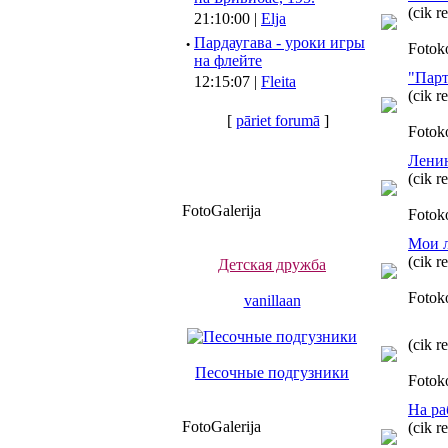
(cik r
21:10:00 |
Elja
·
Пардаугава - уроки игры
Fotok
на флейте
"Парт
12:15:07 |
Fleita
(cik r
[
pāriet forumā
]
Fotok
Ленин
(cik r
FotoGalerija
Fotok
Мои л
(cik r
Детская дружба
Fotok
vanillaan
(cik r
Песочные подгузники
Fotok
На ра
FotoGalerija
(cik r