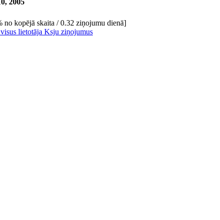
0, 2005
 no kopējā skaita / 0.32 ziņojumu dienā]
 visus lietotāja Ksju ziņojumus