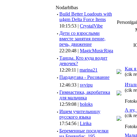
Nodarbības
·
Build Better Loadouts with
u4gm Delta Force Items
Personīgai
10:15:53 |
CrystalVibe
·
Дети со взрослыми
вместе занятия пение,
речь, движение
I
22:20:48 |
MagicMusicRiga
·
Танцы. Кто куда водит
девочек?
Как я
12:20:11 |
marina21
(cik r
·
Пардаугава - Рисование
Итали
12:46:33 |
svvipu
(cik r
·
Гимнастика, акробатика
для мальчика
Fotok
12:59:08 |
boloks
А ну,
·
Ищем учительницу
(cik r
русского языка
17:54:56 |
Lirika
Fotok
·
Беременные посиделки
Маль
на Бривибас, 195.