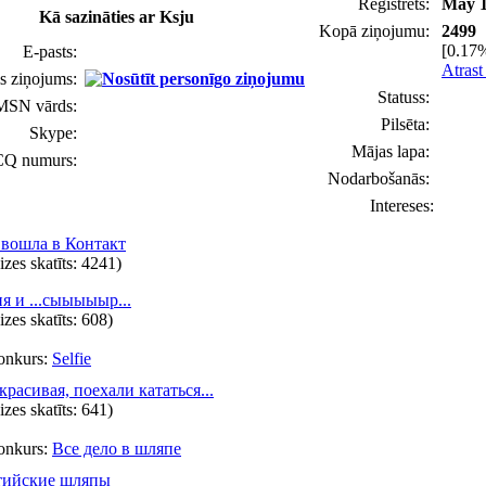
Reģistrēts:
May 1
Kā sazināties ar Ksju
Kopā ziņojumu:
2499
[0.17%
E-pasts:
Atrast
s ziņojums:
Statuss:
MSN vārds:
Pilsēta:
Skype:
Mājas lapa:
CQ numurs:
Nodarbošanās:
Intereses:
 вошла в Контакт
eizes skatīts: 4241)
я и ...сыыыыыр...
eizes skatīts: 608)
onkurs:
Selfie
 красивая, поехали кататься...
eizes skatīts: 641)
onkurs:
Все дело в шляпе
тийские шляпы