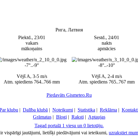
Рига, Латвия
Piektd., 23/01
Sestd., 24/01
vakars
nakts
mākoņains
apmācies
-7°..-9°
-8°..-10°
Vējš A, 3-5 m/s
Vējš A, 2-4 m/s
Atm. spiediens 764..766 mm
Atm. spiediens 765..767 mm
Piedavāts Gismeteo.Ru
Par klubu
|
Dalība klubā
|
Noteikumi
|
Statistika
|
Reklāma
|
Kontakt
Grāmatas
|
Blogi
|
Raksti
|
Aptaujas
Tagad portalā 1 viesu un 0 lietotāju.
ir vispārīgi jautājumi, lietišķi piedāvājumi vai ieteikumi,
uzrakstiet mum