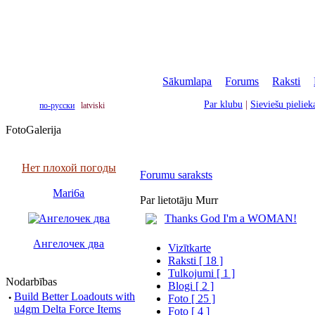
Sākumlapa
|
Forums
|
Raksti
|
Par klubu
|
Sieviešu pielie
по-русски
latviski
FotoGalerija
Нет плохой погоды
Forumu saraksts
Mari6a
Par lietotāju Murr
Thanks God I'm a WOMAN!
Ангелочек два
Vizītkarte
Raksti [ 18 ]
Tulkojumi [ 1 ]
Nodarbības
Blogi [ 2 ]
·
Build Better Loadouts with
Foto [ 25 ]
u4gm Delta Force Items
Foto [ 4 ]