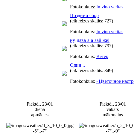
Fotokonkurs:
In vino veritas
Поздний сбор
(cik reizes skatīts: 727)
Fotokonkurs:
In vino veritas
ну, дава-а-а-аай же!
(cik reizes skatīts: 797)
Fotokonkurs:
Ветер
Один...
(cik reizes skatīts: 849)
Fotokonkurs:
«Цветочное настр
Piektd., 23/01
Piektd., 23/01
diena
vakars
apmācies
mākoņains
-5°..-7°
-7°..-9°