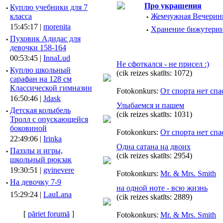
Про украшения
·
Куплю учебники для 7
класса
·
Жемчужная Вечерин
15:45:17 |
morenita
·
Хранение бижутерии
·
Пуховик Адидас для
девочки 158-164
00:53:45 |
InnaLud
Не сфоткался - не присел :)
·
Куплю школьный
(cik reizes skatīts: 1072)
сарафан на 128 см
Классической гимназии
Fotokonkurs:
От спорта нет спа
16:50:46 |
Jdask
Улыбаемся и пашем
·
Детская колыбель
(cik reizes skatīts: 1031)
Тролл с опускающейся
боковиной
Fotokonkurs:
От спорта нет спа
22:49:06 |
Irinka
Одна сатана на двоих
·
Паззлы и игры,
(cik reizes skatīts: 2954)
школьный рюкзак
19:30:51 |
gvinevere
Fotokonkurs:
Mr. & Mrs. Smith
·
Hа девочку 7-9
на одной ноте - всю жизнь
15:29:24 |
LauLana
(cik reizes skatīts: 2889)
[
pāriet forumā
]
Fotokonkurs:
Mr. & Mrs. Smith