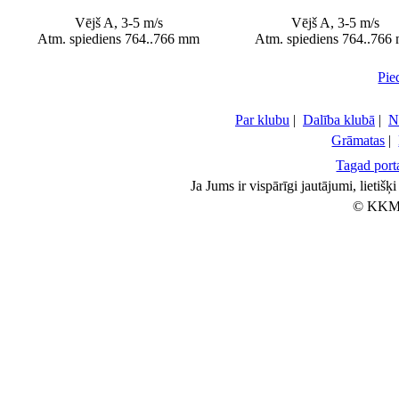
Vējš A, 3-5 m/s
Vējš A, 3-5 m/s
Atm. spiediens 764..766 mm
Atm. spiediens 764..766
Pie
Par klubu
|
Dalība klubā
|
N
Grāmatas
|
Tagad porta
Ja Jums ir vispārīgi jautājumi, lietiš
© KKM 