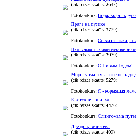
(cik reizes skatīts: 2637)
Fotokonkurs:
Вода, вода - круго
Прага на пузике
(cik reizes skatīts: 3779)
Fotokonkurs:
Свежесть ожидан
Наш самый-самый необычно в
(cik reizes skatīts: 3979)
Fotokonkurs:
С Новым Годом!
Море, мама и я - что еще надо 
(cik reizes skatīts: 5279)
Fotokonkurs:
Я - кормящая мам
Критские каникулы
(cik reizes skatīts: 4476)
Fotokonkurs:
Слингомама-путе
Дрезден, винотека
(cik reizes skatīts: 409)