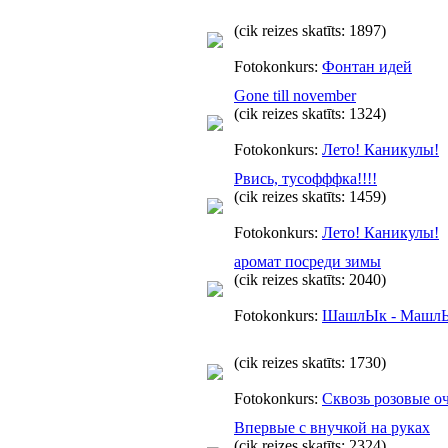
(cik reizes skatīts: 1897)
Fotokonkurs:
Фонтан идей
Gone till november
(cik reizes skatīts: 1324)
Fotokonkurs:
Лето! Каникулы!
Рвись, тусофффка!!!!
(cik reizes skatīts: 1459)
Fotokonkurs:
Лето! Каникулы!
аромат посреди зимы
(cik reizes skatīts: 2040)
Fotokonkurs:
ШашлЫк - Машл
(cik reizes skatīts: 1730)
Fotokonkurs:
Сквозь розовые о
Впервые с внучкой на руках
(cik reizes skatīts: 2324)