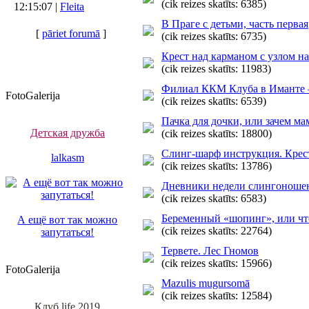
(cik reizes skatīts: 6385)
12:15:07 |
Fleita
В Праге с детьми, часть первая
[
pāriet forumā
]
(cik reizes skatīts: 6735)
Крест над карманом с узлом на
(cik reizes skatīts: 11983)
Филиал ККМ Клуба в Иман
FotoGalerija
(cik reizes skatīts: 6539)
Пачка для дочки, или зачем м
Детская дружба
(cik reizes skatīts: 18800)
Слинг-шарф инструкция. Крес
lalkasm
(cik reizes skatīts: 13786)
Дневники недели слингоношени
(cik reizes skatīts: 6583)
Беременный «шопинг», или что
А ещё вот так можно
(cik reizes skatīts: 22764)
запутаться!
Тервете. Лес Гномов
(cik reizes skatīts: 15966)
FotoGalerija
Mazulis mugursomā
(cik reizes skatīts: 12584)
Клуб life 2019