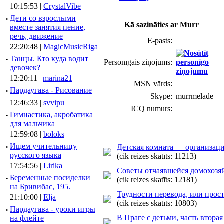
10:15:53 |
CrystalVibe
·
Дети со взрослыми
Kā sazināties ar Murr
вместе занятия пение,
речь, движение
E-pasts:
22:20:48 |
MagicMusicRiga
·
Танцы. Кто куда водит
Personīgais ziņojums:
девочек?
12:20:11 |
marina21
MSN vārds:
·
Пардаугава - Рисование
Skype:
murrmelade
12:46:33 |
svvipu
ICQ numurs:
·
Гимнастика, акробатика
для мальчика
12:59:08 |
boloks
·
Ищем учительницу
Детская комната — организаци
русского языка
(cik reizes skatīts: 11213)
17:54:56 |
Lirika
Советы отчаявшейся домохозя
·
Беременные посиделки
(cik reizes skatīts: 12181)
на Бривибас, 195.
Трудности перевода, или прост
21:10:00 |
Elja
(cik reizes skatīts: 10803)
·
Пардаугава - уроки игры
В Праге с детьми, часть вторая
на флейте