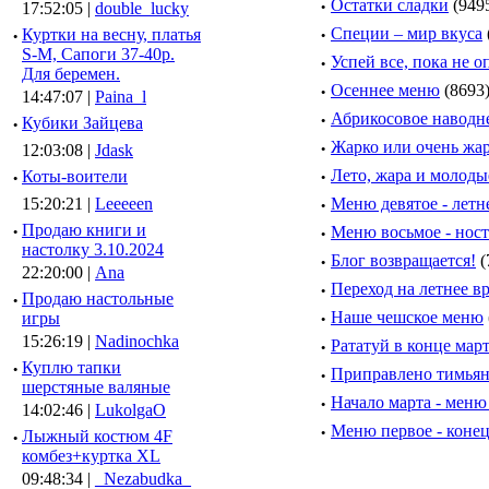
·
Остатки сладки
(949
17:52:05 |
double_lucky
·
Специи – мир вкуса
·
Куртки на весну, платья
S-M, Сапоги 37-40р.
·
Успей все, пока не о
Для беремен.
·
Осеннее меню
(8693
14:47:07 |
Paina_l
·
Абрикосовое наводн
·
Кубики Зайцева
·
Жарко или очень жа
12:03:08 |
Jdask
·
Лето, жара и молод
·
Коты-воители
15:20:21 |
Leeeeen
·
Меню девятое - летн
·
Продаю книги и
·
Меню восьмое - ност
настолку 3.10.2024
·
Блог возвращается!
(
22:20:00 |
Ana
·
Переход на летнее в
·
Продаю настольные
·
Наше чешское меню
игры
15:26:19 |
Nadinochka
·
Рататуй в конце мар
·
Куплю тапки
·
Приправлено тимьян
шерстяные валяные
·
Начало марта - меню
14:02:46 |
LukolgaO
·
Меню первое - конец
·
Лыжный костюм 4F
комбез+куртка XL
09:48:34 |
_Nezabudka_