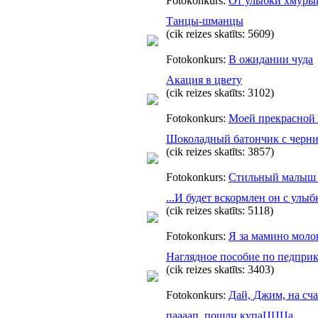
Fotokonkurs:
От улыбки хмурый
Танцы-шманцы
(cik reizes skatīts: 5609)
Fotokonkurs:
В ожидании чуда
Акация в цвету
(cik reizes skatīts: 3102)
Fotokonkurs:
Моей прекрасной 
Шоколадный батончик с черни
(cik reizes skatīts: 3857)
Fotokonkurs:
Стильный малыш 
...И будет вскормлен он с ул
(cik reizes skatīts: 5118)
Fotokonkurs:
Я за мамино моло
Наглядное пособие по педпри
(cik reizes skatīts: 3403)
Fotokonkurs:
Дай, Джим, на сча
паааап, пошли купаЦЦЦа...