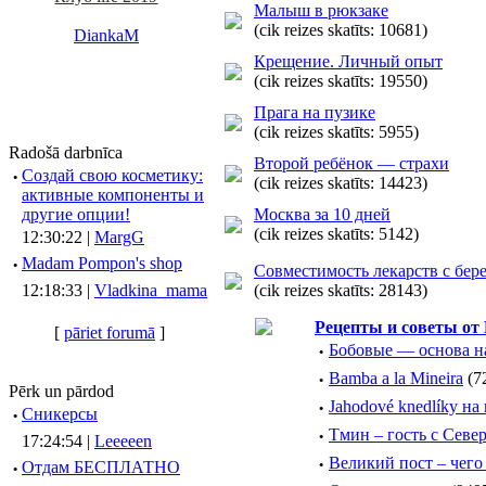
Малыш в рюкзаке
(cik reizes skatīts: 10681)
DiankaM
Крещение. Личный опыт
(cik reizes skatīts: 19550)
Прага на пузике
(cik reizes skatīts: 5955)
Radošā darbnīca
Второй ребёнок — страхи
·
Создай свою косметику:
(cik reizes skatīts: 14423)
активные компоненты и
другие опции!
Москва за 10 дней
(cik reizes skatīts: 5142)
12:30:22 |
MargG
·
Madam Pompon's shop
Совместимость лекарств c бе
12:18:33 |
Vladkina_mama
(cik reizes skatīts: 28143)
Рецепты и советы от
[
pāriet forumā
]
·
Бобовые — основа н
·
Bamba a la Mineira
(7
Pērk un pārdod
·
Jahodové knedlíky на
·
Сникерсы
·
Тмин – гость с Севе
17:24:54 |
Leeeeen
·
Великий пост – чего 
·
Отдам БЕСПЛАТНО