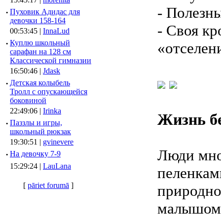
- Полезн
·
Пуховик Адидас для
девочки 158-164
- Своя кр
00:53:45 |
InnaLud
·
Куплю школьный
«отселен
сарафан на 128 см
Классической гимназии
16:50:46 |
Jdask
·
Детская колыбель
Тролл с опускающейся
боковиной
22:49:06 |
Irinka
Жизнь бе
·
Паззлы и игры,
школьный рюкзак
19:30:51 |
gvinevere
Люди мно
·
Hа девочку 7-9
15:29:24 |
LauLana
пеленкам
[
pāriet forumā
]
природно
малышом.