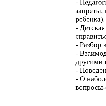
- Педаго
запреты,
ребенка).
- Детская
справитьс
- Разбор
- Взаимо
другими 
- Поведен
- О набо
вопросы-