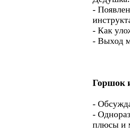
- Появле
инструкта
- Как уло
- Выход 
Горшок 
- Обсужд
- Однора
плюсы и 