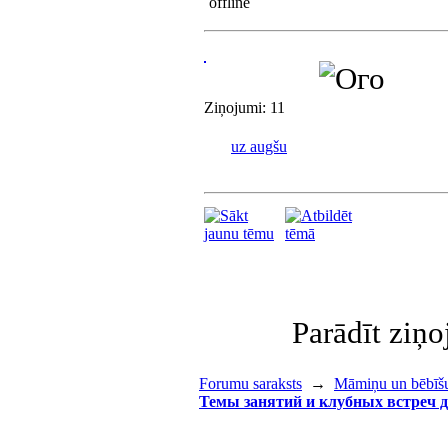
Ziņojumi: 11
uz augšu
Parādīt ziņ
Forumu saraksts
→
Māmiņu un bēbīšu
Темы занятий и клубных встреч