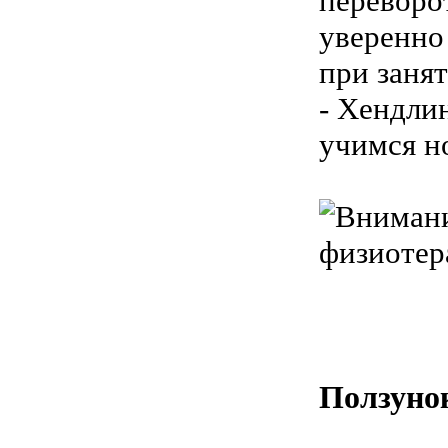
переворо
уверенно 
при занят
- Хендлин
учимся н
физиотер
Ползуно