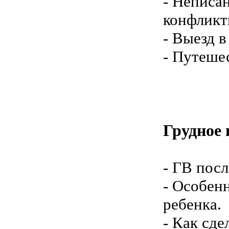
- Неписа
конфликт
- Выезд в
- Путеше
Грудное 
- ГВ посл
- Особен
ребенка.
- Как сде