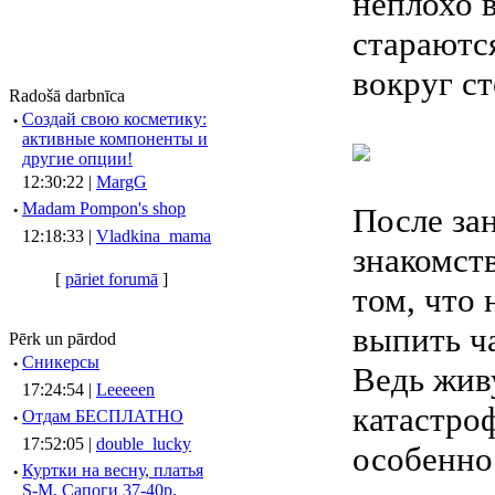
неплохо в
стараются
вокруг ст
Radošā darbnīca
·
Создай свою косметику:
активные компоненты и
другие опции!
12:30:22 |
MargG
·
Madam Pompon's shop
После за
12:18:33 |
Vladkina_mama
знакомств
[
pāriet forumā
]
том, что 
выпить ч
Pērk un pārdod
·
Сникерсы
Ведь жив
17:24:54 |
Leeeeen
катастро
·
Отдам БЕСПЛАТНО
17:52:05 |
double_lucky
особенно
·
Куртки на весну, платья
S-M, Сапоги 37-40р.