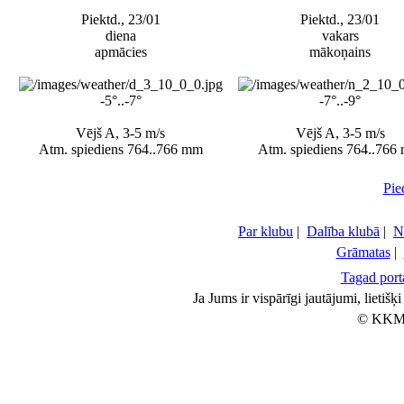
Piektd., 23/01
Piektd., 23/01
diena
vakars
apmācies
mākoņains
-5°..-7°
-7°..-9°
Vējš A, 3-5 m/s
Vējš A, 3-5 m/s
Atm. spiediens 764..766 mm
Atm. spiediens 764..766
Pie
Par klubu
|
Dalība klubā
|
N
Grāmatas
|
Tagad porta
Ja Jums ir vispārīgi jautājumi, lietiš
© KKM 