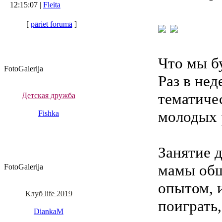
12:15:07 |
Fleita
[
pāriet forumā
]
Что мы б
FotoGalerija
Раз в не
тематичес
Детская дружба
молодых 
Fishka
Занятие д
мамы общ
FotoGalerija
опытом, 
Клуб life 2019
поиграть,
DiankaM