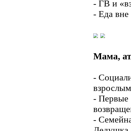
- ГВ и «в
- Еда вне
Мама, ат
- Социал
взрослым
- Первые
возвраще
- Семейн
Дедушка.