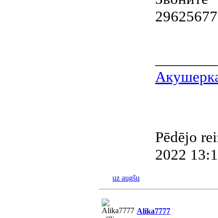
29625677
________
Акушерка
Pēdējo rei
2022 13:16
uz augšu
Alika7777