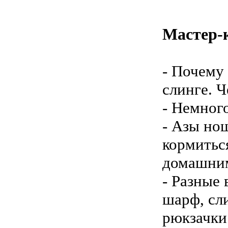
Мастер-к
- Почему
слинге. Ч
- Немног
- Азы нош
кормитьс
домашним
- Разные 
шарф, сл
рюкзачки