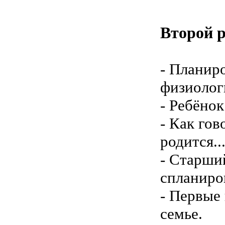
Второй 
- Планир
физиолог
- Ребёно
- Как гов
родится..
- Старши
спланиро
- Первые
семье.