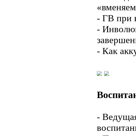
«вменяе
- ГВ при
- Инволю
завершен
- Как ак
Воспитан
- Ведуща
воспитан