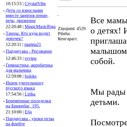
10:15:53 |
CrystalVibe
·
Дети со взрослыми
вместе занятия пение,
Все мамы
речь, движение
22:20:48 |
MagicMusicRiga
о детях!
Ziņojumi: 4529
·
Танцы. Кто куда водит
Pilsēta:
приглашае
девочек?
Кенгарагс
12:20:11 |
marina21
малышом 
·
Пардаугава - Рисование
12:46:33 |
svvipu
собой.
·
Гимнастика, акробатика
для мальчика
12:59:08 |
boloks
·
Ищем учительницу
русского языка
Мы рады 
17:54:56 |
Lirika
детьми.
·
Беременные посиделки
на Бривибас, 195.
21:10:00 |
Elja
·
Пардаугава - уроки игры
Посмотр
на флейте