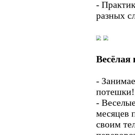
- Практи
разных с
Весёлая 
- Занима
потешки!
- Веселы
месяцев 
своим те