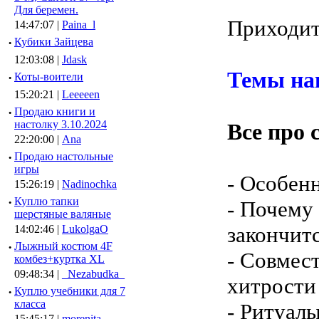
Для беремен.
Приходит
14:47:07 |
Paina_l
·
Кубики Зайцева
12:03:08 |
Jdask
Темы на
·
Коты-воители
15:20:21 |
Leeeeen
·
Продаю книги и
настолку 3.10.2024
Все про 
22:20:00 |
Ana
·
Продаю настольные
игры
- Особенн
15:26:19 |
Nadinochka
·
Куплю тапки
- Почему
шерстяные валяные
закончитс
14:02:46 |
LukolgaO
·
Лыжный костюм 4F
- Совмес
комбез+куртка XL
09:48:34 |
_Nezabudka_
хитрости
·
Куплю учебники для 7
класса
- Ритуал
15:45:17 |
morenita