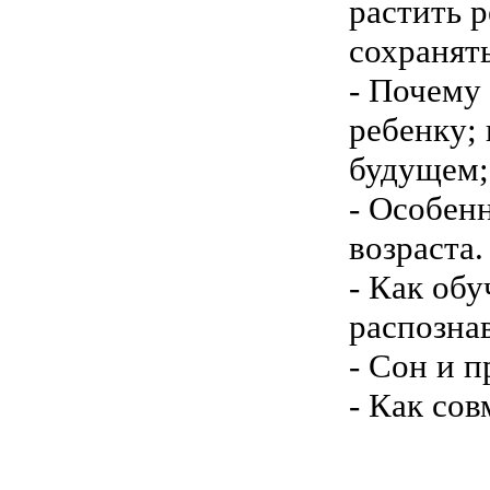
растить 
сохранят
- Почему 
ребенку; 
будущем;
- Особен
возраста.
- Как об
распознав
- Сон и п
- Как со