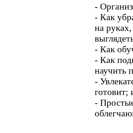
- Организ
- Как убр
на руках,
выглядеть
- Как об
- Как по
научить 
- Увлекат
готовит;
- Просты
облегчаю