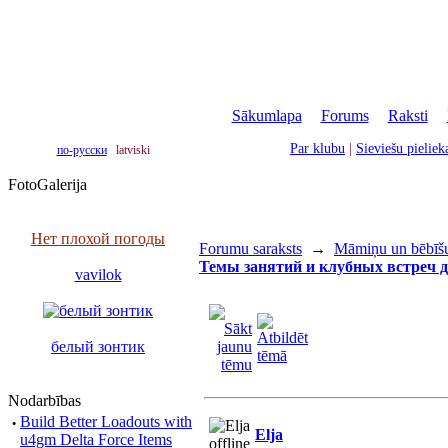
Sākumlapa
|
Forums
|
Raksti
|
Par klubu
|
Sieviešu pielie
по-русски
latviski
FotoGalerija
Нет плохой погоды
Forumu saraksts
→
Māmiņu un bēbīšu
Темы занятий и клубных встреч
vavilok
белый зонтик
Nodarbības
·
Build Better Loadouts with
Elja
u4gm Delta Force Items