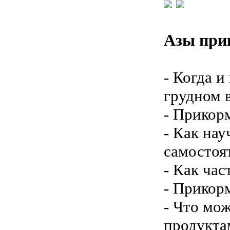
Азы при
- Когда и
грудном 
- Прикор
- Как нау
самостоя
- Как час
- Прикор
- Что мо
продукта