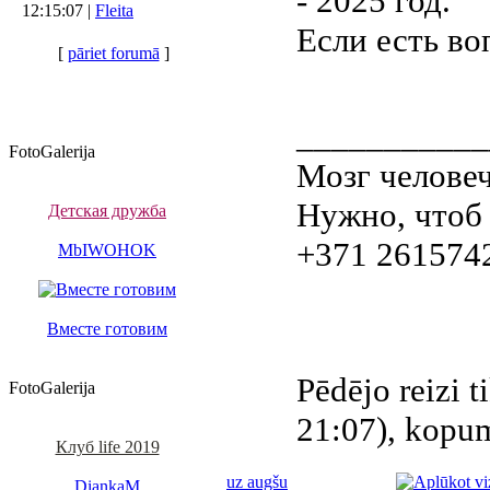
- 2025 год.
12:15:07 |
Fleita
Если есть во
[
pāriet forumā
]
___________
FotoGalerija
Мозг человеч
Нужно, чтоб 
Детская дружба
+371 261574
MbIWOHOK
Вместе готовим
Pēdējo reizi 
FotoGalerija
21:07), kopumā
Клуб life 2019
uz augšu
DiankaM