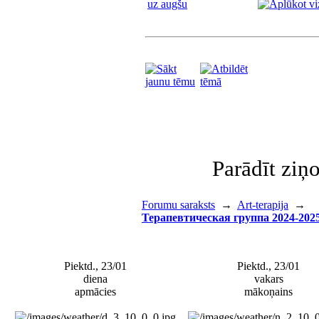
uz augšu
Parādīt zi
Forumu saraksts
→
Art-terapija
→
Терапевтическая группа 2024-2025.
Piektd., 23/01
Piektd., 23/01
diena
vakars
apmācies
mākoņains