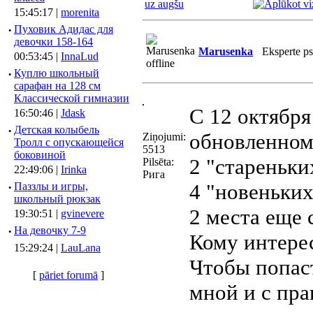
uz augšu
15:45:17 |
morenita
·
Пуховик Адидас для
девочки 158-164
Marusenka
Eksperte p
00:53:45 |
InnaLud
·
Куплю школьный
сарафан на 128 см
Классической гимназии
С 12 октября
16:50:46 |
Jdask
·
Детская колыбель
обновленном
Ziņojumi:
Тролл с опускающейся
5513
боковиной
2 "стареньки
Pilsēta:
22:49:06 |
Irinka
Рига
4 "новеньких
·
Паззлы и игры,
школьный рюкзак
2 места еще 
19:30:51 |
gvinevere
·
Hа девочку 7-9
Кому интере
15:29:24 |
LauLana
Чтобы попас
[
pāriet forumā
]
мной и с пра