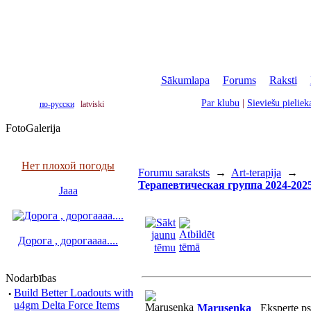
Sākumlapa
|
Forums
|
Raksti
|
Par klubu
|
Sieviešu pielie
по-русски
latviski
FotoGalerija
Нет плохой погоды
Forumu saraksts
→
Art-terapija
→
Терапевтическая группа 2024-2025.
Jaaa
Дорога , дорогаааа....
Nodarbības
·
Build Better Loadouts with
u4gm Delta Force Items
Marusenka
Eksperte p