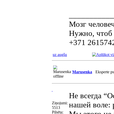
___________
Мозг человеч
Нужно, чтоб 
+371 261574
uz augšu
Marusenka
Eksperte p
Не всегда “О
нашей воле: 
Ziņojumi:
5513
Мы этого не
Pilsēta: