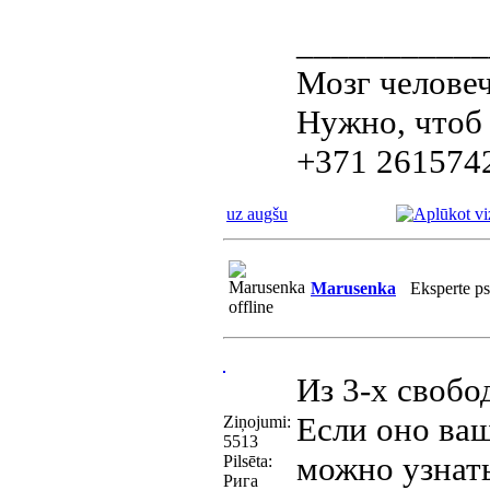
___________
Мозг человеч
Нужно, чтоб 
+371 261574
uz augšu
Marusenka
Eksperte p
Из 3-х свобо
Если оно ваш
Ziņojumi:
5513
можно узнать
Pilsēta:
Рига