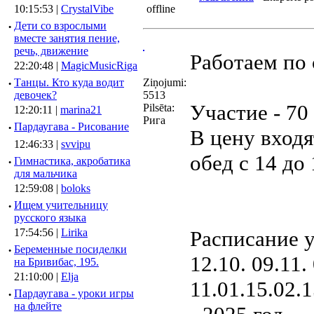
10:15:53 |
CrystalVibe
·
Дети со взрослыми
вместе занятия пение,
речь, движение
Работаем по 
22:20:48 |
MagicMusicRiga
·
Танцы. Кто куда водит
Ziņojumi:
девочек?
5513
Участие - 70
Pilsēta:
12:20:11 |
marina21
Рига
·
Пардаугава - Рисование
В цену входя
12:46:33 |
svvipu
обед с 14 до
·
Гимнастика, акробатика
для мальчика
12:59:08 |
boloks
·
Ищем учительницу
русского языка
17:54:56 |
Lirika
Расписание у
·
Беременные посиделки
12.10. 09.11.
на Бривибас, 195.
21:10:00 |
Elja
11.01.15.02.1
·
Пардаугава - уроки игры
на флейте