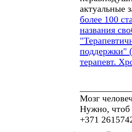
актуальные з
более 100 ст
названия сво
"Терапевтичн
поддержки" 
терапевт. Хр
___________
Мозг человеч
Нужно, чтоб 
+371 261574