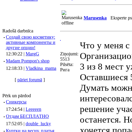
Marusenka
Eksperte p
Radošā darbnīca
·
Создай свою косметику:
активные компоненты и
Что у меня с
другие опции!
Организацион
12:30:22 |
MargG
Ziņojumi:
5513
·
Madam Pompon's shop
3 из 8 мест 
Pilsēta:
12:18:33 |
Vladkina_mama
Рига
Оставшиеся 5
[
pāriet forumā
]
Думать можно
Pērk un pārdod
интересовал
·
Сникерсы
решение учас
17:24:54 |
Leeeeen
·
Отдам БЕСПЛАТНО
останется. Н
17:52:05 |
double_lucky
хочется попа
·
Куртки на весну, платья