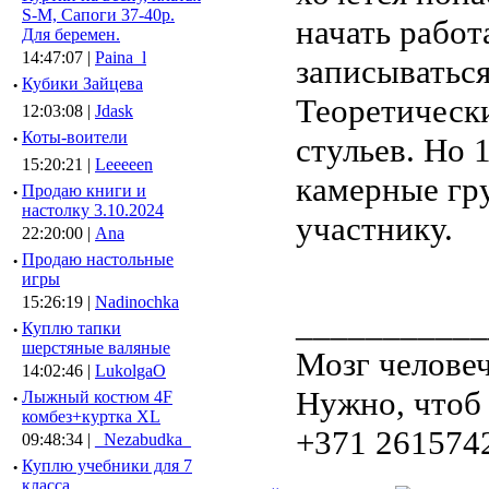
S-M, Сапоги 37-40р.
начать работ
Для беремен.
14:47:07 |
Paina_l
записываться
·
Кубики Зайцева
Теоретическ
12:03:08 |
Jdask
·
Коты-воители
стульев. Но 
15:20:21 |
Leeeeen
камерные гр
·
Продаю книги и
настолку 3.10.2024
участнику.
22:20:00 |
Ana
·
Продаю настольные
игры
15:26:19 |
Nadinochka
___________
·
Куплю тапки
шерстяные валяные
Мозг человеч
14:02:46 |
LukolgaO
Нужно, чтоб 
·
Лыжный костюм 4F
комбез+куртка XL
+371 261574
09:48:34 |
_Nezabudka_
·
Куплю учебники для 7
класса