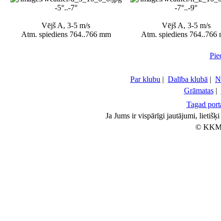
-5°..-7°
-7°..-9°
Vējš A, 3-5 m/s
Vējš A, 3-5 m/s
Atm. spiediens 764..766 mm
Atm. spiediens 764..766
Pie
Par klubu
|
Dalība klubā
|
N
Grāmatas
|
Tagad porta
Ja Jums ir vispārīgi jautājumi, lietiš
© KKM 