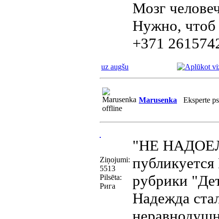
Мозг человеч
Нужно, чтоб 
+371 261574
uz augšu
Marusenka
Eksperte p
"НЕ НАДОЕЛО
публикуется 
Ziņojumi:
5513
рубрики "Де
Pilsēta:
Рига
Надежда ста
неравнодушн