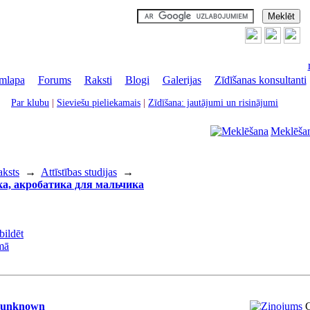
mlapa
|
Forums
|
Raksti
|
Blogi
|
Galerijas
|
Zīdīšanas konsultanti
Par klubu
|
Sieviešu pieliekamais
|
Zīdīšana: jautājumi un risinājumi
Meklēša
aksts
→
Attīstības studijas
→
а, акробатика для мальчика
unknown
C