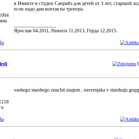
в Иманте в студии Санрайз для детей от 3 лет, старший хо
если надо дам контакты тренера.
1004
anta
_________________
Ярослав 04.2011, Никита 11.2013, Герда 12.2015.
šu
ledi
vashego starshego znachit znajem , navernjaka v starshuju gru
1218
га
šu