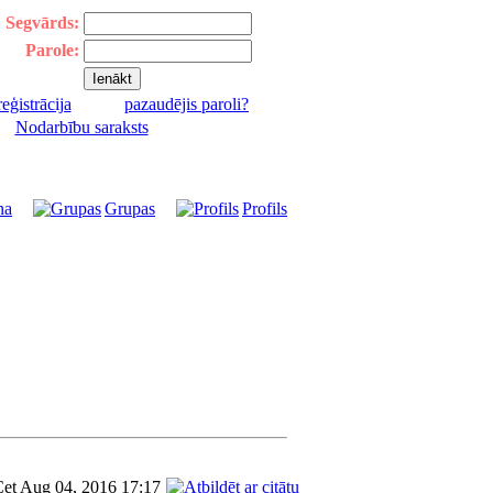
Segvārds:
Parole:
reģistrācija
pazaudējis paroli?
|
Nodarbību saraksts
na
Grupas
Profils
et Aug 04, 2016 17:17