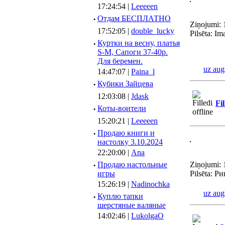
17:24:54 |
Leeeeen
·
Отдам БЕСПЛАТНО
Ziņojumi: 
17:52:05 |
double_lucky
Pilsēta: Im
·
Куртки на весну, платья
S-M, Сапоги 37-40р.
Для беремен.
uz aug
14:47:07 |
Paina_l
·
Кубики Зайцева
12:03:08 |
Jdask
Fil
·
Коты-воители
15:20:21 |
Leeeeen
·
Продаю книги и
настолку 3.10.2024
22:20:00 |
Ana
·
Продаю настольные
Ziņojumi: 
игры
Pilsēta: Ри
15:26:19 |
Nadinochka
uz aug
·
Куплю тапки
шерстяные валяные
14:02:46 |
LukolgaO