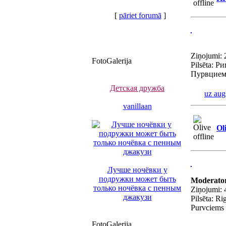
[
pāriet forumā
]
Ziņojumi: 
FotoGalerija
Pilsēta: Ри
Пурвцием
Детская дружба
uz aug
vanillaan
Ol
Лучше ночёвки у
подружки может быть
Moderato
только ночёвка с пенным
Ziņojumi: 
джакузи
Pilsēta: Ri
Purvciems
FotoGalerija