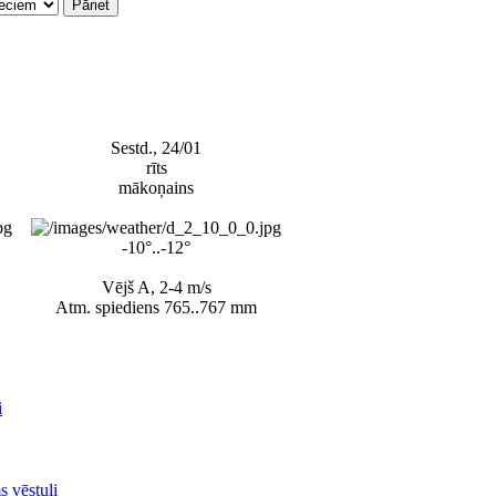
Sestd., 24/01
rīts
mākoņains
-10°..-12°
Vējš A, 2-4 m/s
Atm. spiediens 765..767 mm
i
s vēstuli