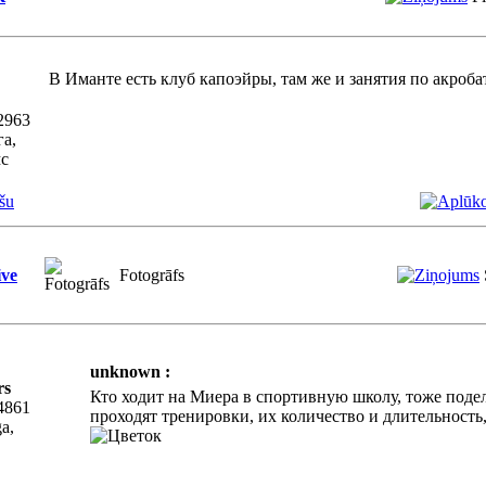
В Иманте есть клуб капоэйры, там же и занятия по акроба
2963
га,
с
šu
ive
Fotogrāfs
unknown :
rs
Кто ходит на Миера в спортивную школу, тоже поде
4861
проходят тренировки, их количество и длительность,
ga,