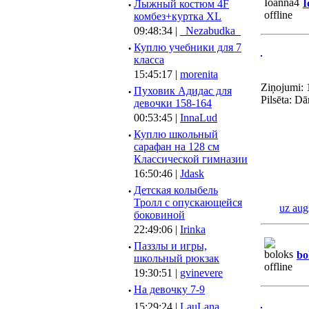
I
·
Лыжный костюм 4F
комбез+куртка XL
09:48:34 |
_Nezabudka_
·
Куплю учебники для 7
класса
15:45:17 |
morenita
Ziņojumi: 
·
Пуховик Адидас для
Pilsēta: Dā
девочки 158-164
00:53:45 |
InnaLud
·
Куплю школьный
сарафан на 128 см
Классической гимназии
16:50:46 |
Jdask
·
Детская колыбель
Тролл с опускающейся
uz aug
боковиной
22:49:06 |
Irinka
·
Паззлы и игры,
bo
школьный рюкзак
19:30:51 |
gvinevere
·
Hа девочку 7-9
15:29:24 |
LauLana