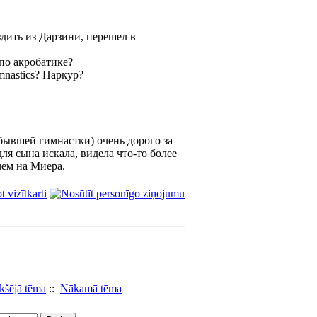
дить из Дарзини, перешел в
 по акробатике?
mnastics? Паркур?
(бывшей гимнастки) очень дорого за
для сына искала, видела что-то более
 чем на Миера.
ekšējā tēma
::
Nākamā tēma