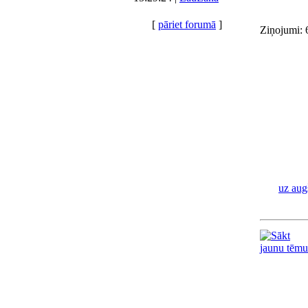
[
pāriet forumā
]
Ziņojumi: 
uz aug