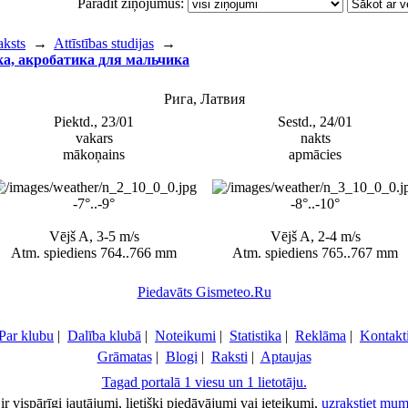
Parādīt ziņojumus:
aksts
→
Attīstības studijas
→
а, акробатика для мальчика
Рига, Латвия
Piektd., 23/01
Sestd., 24/01
vakars
nakts
mākoņains
apmācies
-7°..-9°
-8°..-10°
Vējš A, 3-5 m/s
Vējš A, 2-4 m/s
Atm. spiediens 764..766 mm
Atm. spiediens 765..767 mm
Piedavāts Gismeteo.Ru
Par klubu
|
Dalība klubā
|
Noteikumi
|
Statistika
|
Reklāma
|
Kontakt
Grāmatas
|
Blogi
|
Raksti
|
Aptaujas
Tagad portalā 1 viesu un 1 lietotāju.
ir vispārīgi jautājumi, lietišķi piedāvājumi vai ieteikumi,
uzrakstiet mum