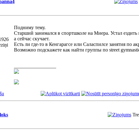
oanna4
Подниму тему.
Старший занимался в спортшколе на Миера. Устал ездить 
а сейчас скучает.
1926
Есть ли где-то в Кенгарагсе или Саласпилсе занятия по а
rziņi
Возможно подскажете как найти группы по street gymnasti
_________________
šu
loks
Tre