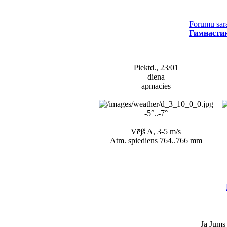
Forumu sar
Гимнастик
Piektd., 23/01
diena
apmācies
-5°..-7°
Vējš A, 3-5 m/s
Atm. spiediens 764..766 mm
Ja Jums 