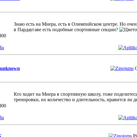
Знаю есть на Миера, есть в Олимпийском центре. Но очень
в Пардаугаве есть подобные спортивные секции?
800
šu
unknown
C
Кто ходит на Миера в спортивную школу, тоже поделитесь
тренировки, их количество и длительность, нравится ли 
800
šu
K
P