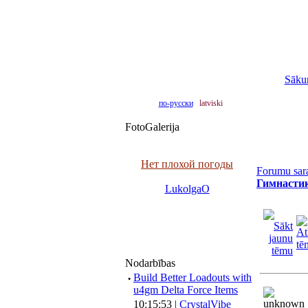
Sāku
по-русски
latviski
FotoGalerija
Нет плохой погоды
Forumu sar
Гимнастик
LukolgaO
Nodarbības
·
Build Better Loadouts with
u4gm Delta Force Items
10:15:53 |
CrystalVibe