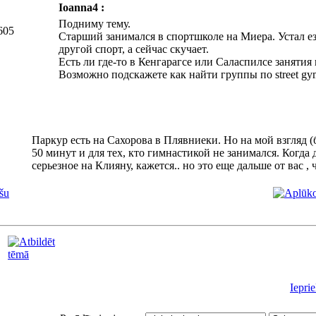
Ioanna4 :
Подниму тему.
605
Старший занимался в спортшколе на Миера. Устал ез
другой спорт, а сейчас скучает.
Есть ли где-то в Кенгарагсе или Саласпилсе занятия
Возможно подскажете как найти группы по street gy
Паркур есть на Сахорова в Плявниеки. Но на мой взгляд 
50 минут и для тех, кто гимнастикой не занимался. Когда 
серьезное на Клияну, кажется.. но это еще дальше от вас ,
šu
Iepri