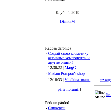
Клуб life 2019
DiankaM
Radošā darbnīca
·
Создай свою косметику:
активные компоненты и
другие опции!
12:30:22 |
MargG
·
Madam Pompon's shop
12:18:33 |
Vladkina_mama
uz aug
[
pāriet forumā
]
lin
Pērk un pārdod
·
Сникерсы