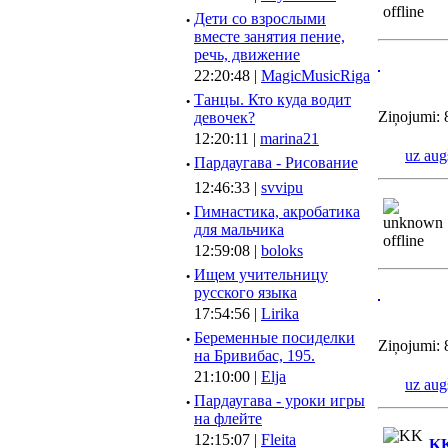
·
Дети со взрослыми
вместе занятия пение,
речь, движение
22:20:48 |
MagicMusicRiga
·
Танцы. Кто куда водит
Ziņojumi: 
девочек?
12:20:11 |
marina21
uz aug
·
Пардаугава - Рисование
12:46:33 |
svvipu
·
Гимнастика, акробатика
для мальчика
12:59:08 |
boloks
·
Ищем учительницу
русского языка
17:54:56 |
Lirika
·
Беременные посиделки
Ziņojumi: 
на Бривибас, 195.
21:10:00 |
Elja
uz aug
·
Пардаугава - уроки игры
на флейте
12:15:07 |
Fleita
K