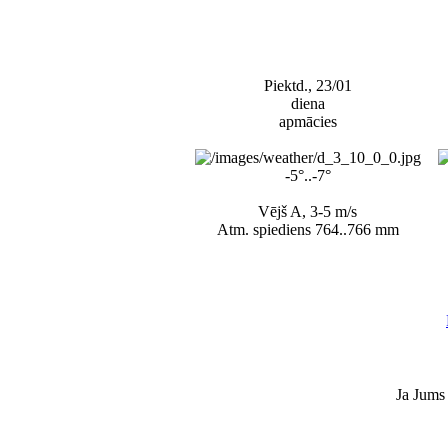
Piektd., 23/01
diena
apmācies
-5°..-7°
Vējš A, 3-5 m/s
Atm. spiediens 764..766 mm
Ja Jums 