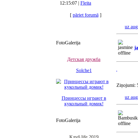
12:15:07 |
Fleita
[
pāriet forumā
]
uz aug
FotoGalerija
j
Детская дружба
Solche1
Ziņojumi: 
uz aug
Принцессы играют в
кукольный домик!
FotoGalerija
Клуб life 2019