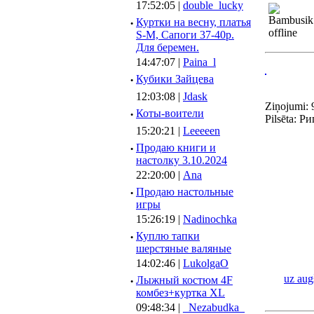
17:52:05 |
double_lucky
·
Куртки на весну, платья
S-M, Сапоги 37-40р.
Для беремен.
14:47:07 |
Paina_l
·
Кубики Зайцева
12:03:08 |
Jdask
Ziņojumi: 
·
Коты-воители
Pilsēta: Ри
15:20:21 |
Leeeeen
·
Продаю книги и
настолку 3.10.2024
22:20:00 |
Ana
·
Продаю настольные
игры
15:26:19 |
Nadinochka
·
Куплю тапки
шерстяные валяные
14:02:46 |
LukolgaO
uz aug
·
Лыжный костюм 4F
комбез+куртка XL
09:48:34 |
_Nezabudka_