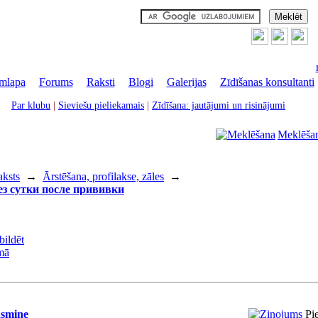
mlapa
|
Forums
|
Raksti
|
Blogi
|
Galerijas
|
Zīdīšanas konsultanti
Par klubu
|
Sieviešu pieliekamais
|
Zīdīšana: jautājumi un risinājumi
Meklēša
aksts
→
Ārstēšana, profilakse, zāles
→
ез сутки после прививки
asmine
Pi