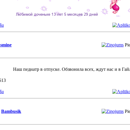
šu
asmine
Pi
Наш педиатр в отпуске. Обзвонила всех, ждут нас и в Гай
513
šu
Bambusik
Pi