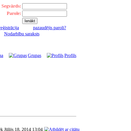
Segvārds:
Parole:
reģistrācija
pazaudējis paroli?
|
Nodarbību saraksts
na
Grupas
Profils
ek Jūlijs 18, 2014 13:04