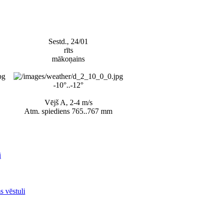
Sestd., 24/01
rīts
mākoņains
-10°..-12°
Vējš A, 2-4 m/s
Atm. spiediens 765..767 mm
i
s vēstuli