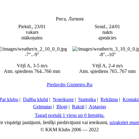
Рига, Латвия
Piektd., 23/01
Sestd., 24/01
vakars
nakts
mākoņains
apmācies
-7°..-9°
-8°..-10°
Vējš A, 3-5 m/s
Vējš A, 2-4 m/s
Atm. spiediens 764..766 mm
Atm. spiediens 765..767 mm
Piedavāts Gismeteo.Ru
Par klubu
|
Dalība klubā
|
Noteikumi
|
Statistika
|
Reklāma
|
Kontakt
Grāmatas
|
Blogi
|
Raksti
|
Aptaujas
Tagad portalā 1 viesu un 0 lietotāju.
ir vispārīgi jautājumi, lietišķi piedāvājumi vai ieteikumi,
uzrakstiet mum
© KKM Klubs 2006 — 2022