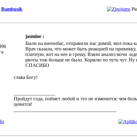
Bambusik
Pi
jasmine :
Были на виенибас, отправили нас домой, мол пока к
996
Врач сказала, что может быть реакцией на прививку,
га
платную, вот на нее и грешу. Взяли анализ мочи -ид
рвоты тож больше не было. Кормлю по чуть чут. Ну в
СПАСИБО
слава Богу!
_________________
Пройдут года, поймет любой и это не изменится: чем бол
ценится!
__________________________________________
šu