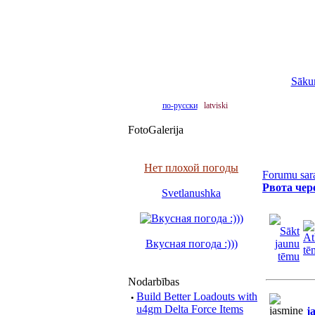
Sāku
по-русски
latviski
FotoGalerija
Нет плохой погоды
Forumu sar
Рвота чер
Svetlanushka
Вкусная погода :)))
Nodarbības
·
Build Better Loadouts with
u4gm Delta Force Items
j