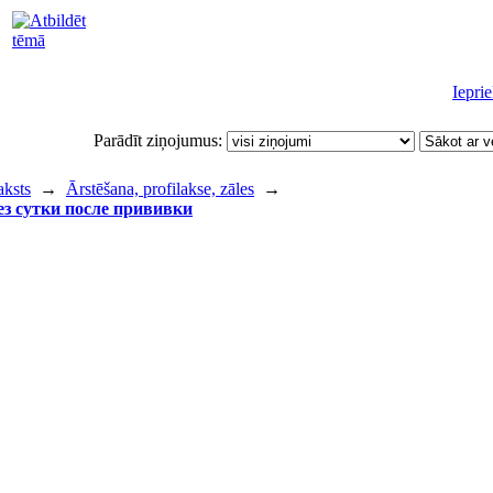
Iepri
Parādīt ziņojumus:
aksts
→
Ārstēšana, profilakse, zāles
→
ез сутки после прививки