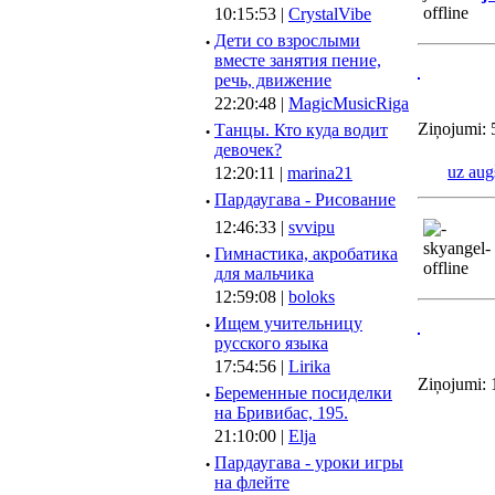
10:15:53 |
CrystalVibe
·
Дети со взрослыми
вместе занятия пение,
речь, движение
22:20:48 |
MagicMusicRiga
Ziņojumi: 
·
Танцы. Кто куда водит
девочек?
uz aug
12:20:11 |
marina21
·
Пардаугава - Рисование
12:46:33 |
svvipu
·
Гимнастика, акробатика
для мальчика
12:59:08 |
boloks
·
Ищем учительницу
русского языка
17:54:56 |
Lirika
Ziņojumi: 
·
Беременные посиделки
на Бривибас, 195.
21:10:00 |
Elja
·
Пардаугава - уроки игры
на флейте