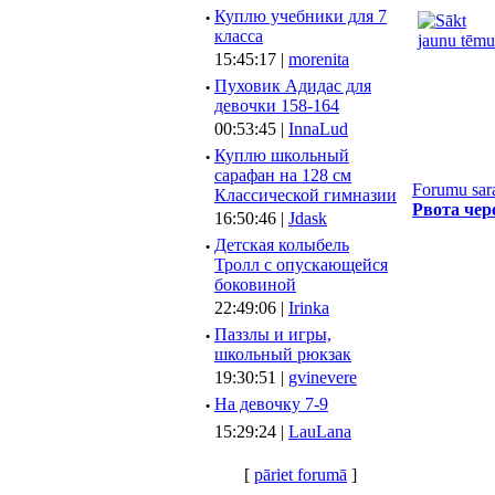
·
Куплю учебники для 7
класса
15:45:17 |
morenita
·
Пуховик Адидас для
девочки 158-164
00:53:45 |
InnaLud
·
Куплю школьный
сарафан на 128 см
Forumu sar
Классической гимназии
Рвота чер
16:50:46 |
Jdask
·
Детская колыбель
Тролл с опускающейся
боковиной
22:49:06 |
Irinka
·
Паззлы и игры,
школьный рюкзак
19:30:51 |
gvinevere
·
Hа девочку 7-9
15:29:24 |
LauLana
[
pāriet forumā
]