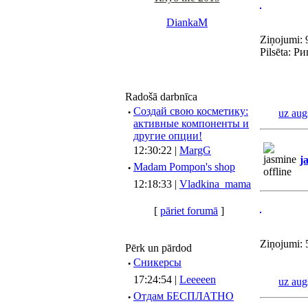
DiankaM
Ziņojumi: 
Pilsēta: Ри
Radošā darbnīca
·
Создай свою косметику:
uz aug
активные компоненты и
другие опции!
12:30:22 |
MargG
j
·
Madam Pompon's shop
12:18:33 |
Vladkina_mama
[
pāriet forumā
]
Ziņojumi: 
Pērk un pārdod
·
Сникерсы
17:24:54 |
Leeeeen
uz aug
·
Отдам БЕСПЛАТНО