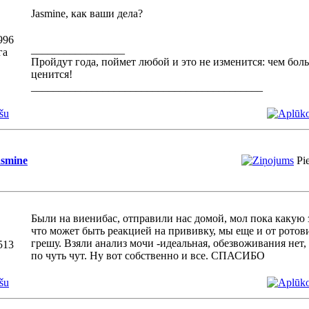
Jasmine, как ваши дела?
996
_________________
га
Пройдут года, поймет любой и это не изменится: чем бол
ценится!
__________________________________________
šu
asmine
Pi
Были на виенибас, отправили нас домой, мол пока какую з
что может быть реакцией на прививку, мы еще и от ротови
грешу. Взяли анализ мочи -идеальная, обезвоживания нет
513
по чуть чут. Ну вот собственно и все. СПАСИБО
šu