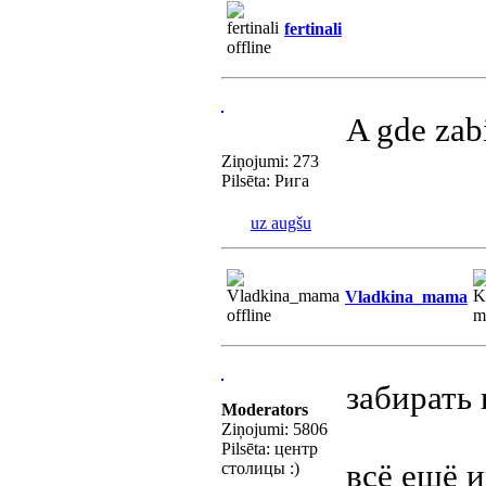
fertinali
A gde zab
Ziņojumi: 273
Pilsēta: Рига
uz augšu
Vladkina_mama
забирать
Moderators
Ziņojumi: 5806
Pilsēta: центр
всё ещё 
столицы :)