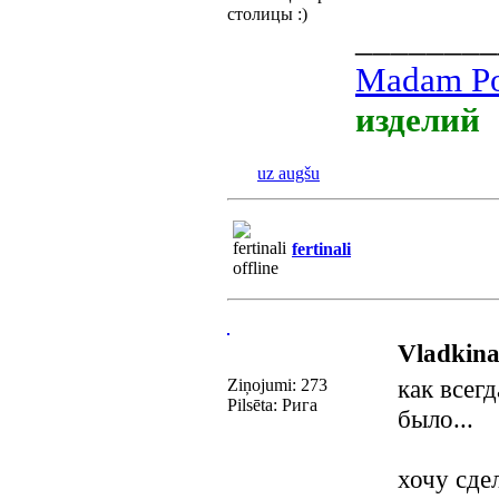
столицы :)
________
Madam Po
изделий
uz augšu
fertinali
Vladkin
как всегд
Ziņojumi: 273
Pilsēta: Рига
было...
хочу сде