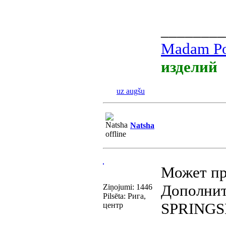
________
Madam Po
изделий
uz augšu
Natsha
Может п
Дополнит
Ziņojumi: 1446
Pilsēta: Рига,
SPRINGS
центр