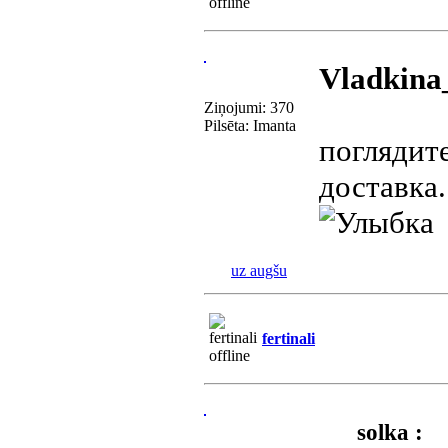
Vladkin
Ziņojumi: 370
Pilsēta: Imanta
поглядите
доставка
uz augšu
fertinali
solka :