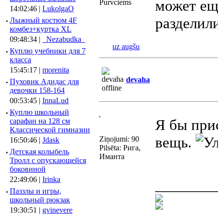
может еще
Purvciems
14:02:46 |
LukolgaO
разделили
·
Лыжный костюм 4F
комбез+куртка XL
09:48:34 |
_Nezabudka_
uz augšu
·
Куплю учебники для 7
класса
15:45:17 |
morenita
devaha
·
Пуховик Адидас для
девочки 158-164
00:53:45 |
InnaLud
·
Куплю школьный
Я бы прис
сарафан на 128 см
Классической гимназии
вещь.
Ziņojumi: 90
16:50:46 |
Jdask
Pilsēta: Рига,
·
Детская колыбель
Иманта
Тролл с опускающейся
боковиной
22:49:06 |
Irinka
________
·
Паззлы и игры,
школьный рюкзак
19:30:51 |
gvinevere