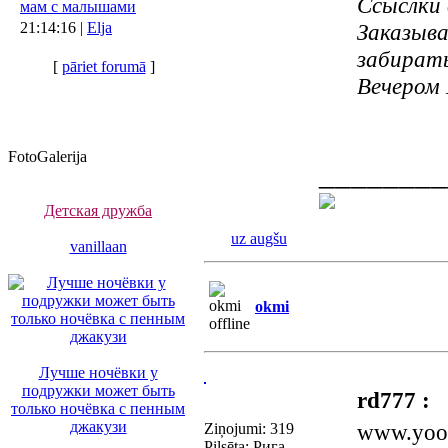
Ссыслки 
мам с малышами
21:14:16 |
Elja
Заказыва
забирать
[
pāriet forumā
]
Вечером
FotoGalerija
________
Детская дружба
uz augšu
vanillaan
okmi
Лучше ночёвки у
подружки может быть
rd777 :
только ночёвка с пенным
джакузи
www.yoox.
Ziņojumi: 319
Pilsēta: Рига,