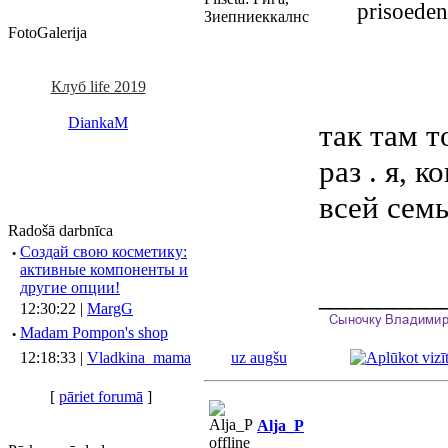
prisoeden
Зиепниеккалнс
FotoGalerija
Клуб life 2019
DiankaM
так там т
раз . я, 
всей семь
Radošā darbnīca
·
Создай свою косметику:
активные компоненты и
________
другие опции!
12:30:22 |
MargG
·
Madam Pompon's shop
12:18:33 |
Vladkina_mama
uz augšu
[
pāriet forumā
]
Alja_P