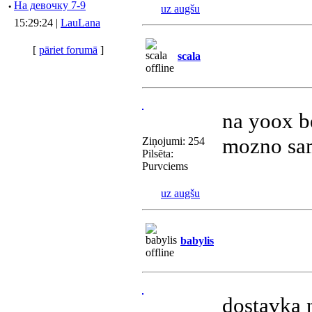
·
Hа девочку 7-9
uz augšu
15:29:24 |
LauLana
[
pāriet forumā
]
scala
na yoox b
mozno sa
Ziņojumi: 254
Pilsēta:
Purvciems
uz augšu
babylis
dostavka 