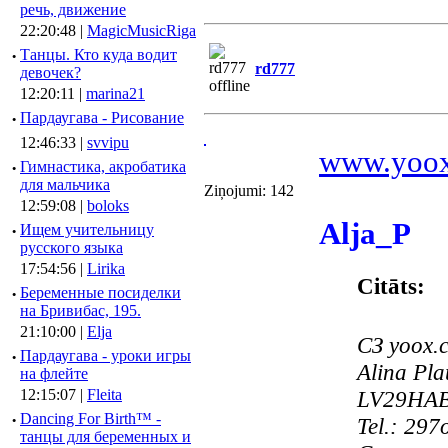
речь, движение
22:20:48 |
MagicMusicRiga
·
Танцы. Кто куда водит
rd777
девочек?
12:20:11 |
marina21
·
Пардаугава - Рисование
12:46:33 |
svvipu
www.yoo
·
Гимнастика, акробатика
для мальчика
Ziņojumi: 142
12:59:08 |
boloks
Alja_P
·
Ищем учительницу
русского языка
17:54:56 |
Lirika
Citāts:
·
Беременные посиделки
на Бривибас, 195.
21:10:00 |
Elja
СЗ yoox.
·
Пардаугава - уроки игры
Alina Pl
на флейте
12:15:07 |
Fleita
LV29HAB
·
Dancing For Birth™ -
Tel.: 29
танцы для беременных и