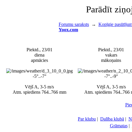
Parādīt ziņ
Forumu saraksts
→
Kopīgie pasūtījum
Yoox.com
Piektd., 23/01
Piektd., 23/01
diena
vakars
apmācies
mākoņains
-5°..-7°
-7°..-9°
Vējš A, 3-5 m/s
Vējš A, 3-5 m/s
Atm. spiediens 764..766 mm
Atm. spiediens 764..766
Pie
Par klubu
|
Dalība klubā
|
N
Grāmatas
|