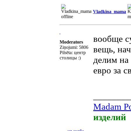
Vladkina_mama
вообще с
Moderators
вещь, нач
Ziņojumi: 5806
Pilsēta: центр
делим на 
столицы :)
евро за 
________
Madam Po
изделий