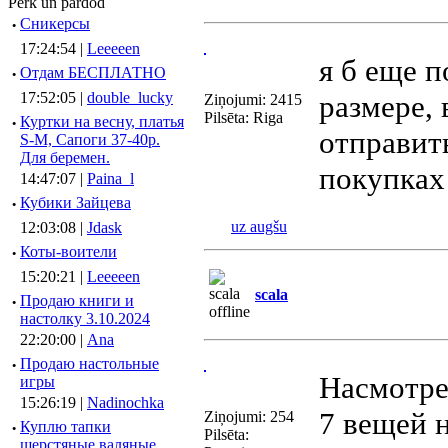
Pērk un pārdod
·
Сникерсы
17:24:54 |
Leeeeen
я б еще п
·
Отдам БЕСПЛАТНО
17:52:05 |
double_lucky
размере, 
Ziņojumi: 2415
Pilsēta: Riga
·
Куртки на весну, платья
отправит
S-M, Сапоги 37-40р.
Для беремен.
покупках
14:47:07 |
Paina_l
·
Кубики Зайцева
uz augšu
12:03:08 |
Jdask
·
Коты-воители
15:20:21 |
Leeeeen
scala
·
Продаю книги и
настолку 3.10.2024
22:20:00 |
Ana
·
Продаю настольные
Насмотре
игры
15:26:19 |
Nadinochka
7 вещей н
Ziņojumi: 254
·
Куплю тапки
Pilsēta:
шерстяные валяные