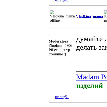
uz augšu
Vladkina_mama
думайте д
Moderators
делать за
Ziņojumi: 5806
Pilsēta: центр
столицы :)
________
Madam Po
изделий
uz augšu