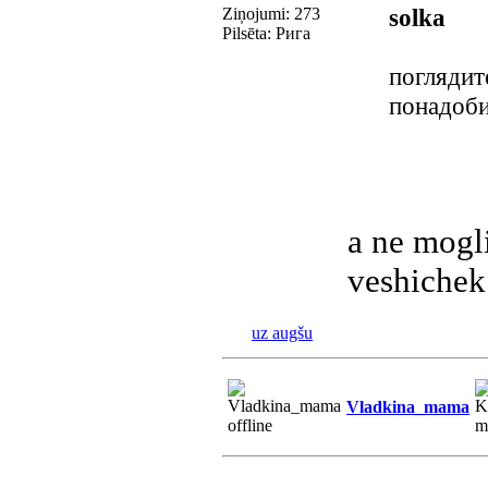
solka
Ziņojumi: 273
Pilsēta: Рига
поглядит
понадоби
a ne mogli
veshiche
uz augšu
Vladkina_mama