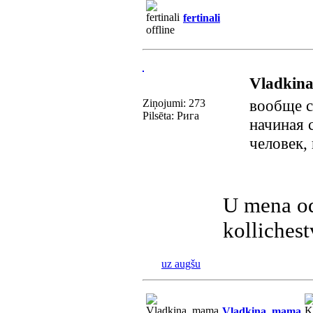
fertinali
Vladkin
вообще с
Ziņojumi: 273
Pilsēta: Рига
начиная с
человек,
U mena od
kolliches
uz augšu
Vladkina_mama