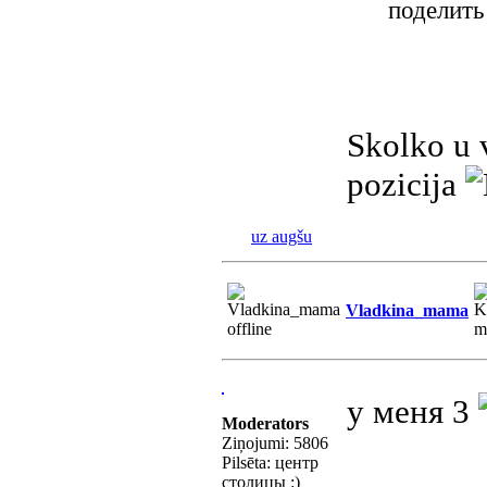
поделить
Skolko u 
pozicija
uz augšu
Vladkina_mama
у меня 3
Moderators
Ziņojumi: 5806
Pilsēta: центр
столицы :)