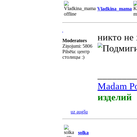
Vladkina_mama
никто не 
Moderators
Ziņojumi: 5806
Pilsēta: центр
столицы :)
________
Madam Po
изделий
uz augšu
solka