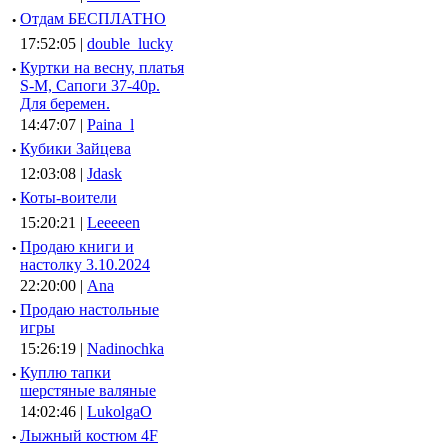
·
Отдам БЕСПЛАТНО
17:52:05 |
double_lucky
·
Куртки на весну, платья
S-M, Сапоги 37-40р.
Для беремен.
14:47:07 |
Paina_l
·
Кубики Зайцева
12:03:08 |
Jdask
·
Коты-воители
15:20:21 |
Leeeeen
·
Продаю книги и
настолку 3.10.2024
22:20:00 |
Ana
·
Продаю настольные
игры
15:26:19 |
Nadinochka
·
Куплю тапки
шерстяные валяные
14:02:46 |
LukolgaO
·
Лыжный костюм 4F