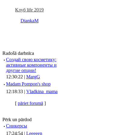
Клуб life 2019
DiankaM
Radošā darbnīca
·
Создай свою косметику:
активные компоненты и
другие опции!
12:30:22 |
MargG
·
Madam Pompon's shop
12:18:33 |
Vladkina_mama
[
pāriet forumā
]
Pērk un pārdod
·
Сникерсы
17:24:54 |
Leeeeen