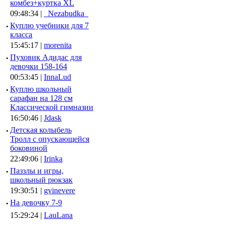
комбез+куртка XL
09:48:34 |
_Nezabudka_
·
Куплю учебники для 7
класса
15:45:17 |
morenita
·
Пуховик Адидас для
девочки 158-164
00:53:45 |
InnaLud
·
Куплю школьный
сарафан на 128 см
Классической гимназии
16:50:46 |
Jdask
·
Детская колыбель
Тролл с опускающейся
боковиной
22:49:06 |
Irinka
·
Паззлы и игры,
школьный рюкзак
19:30:51 |
gvinevere
·
Hа девочку 7-9
15:29:24 |
LauLana