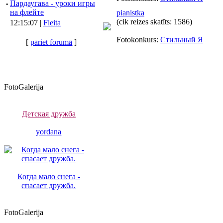
·
Пардаугава - уроки игры
на флейте
pianistka
(cik reizes skatīts: 1586)
12:15:07 |
Fleita
Fotokonkurs:
Стильный Я
[
pāriet forumā
]
FotoGalerija
Детская дружба
yordana
Когда мало снега -
спасает дружба.
FotoGalerija