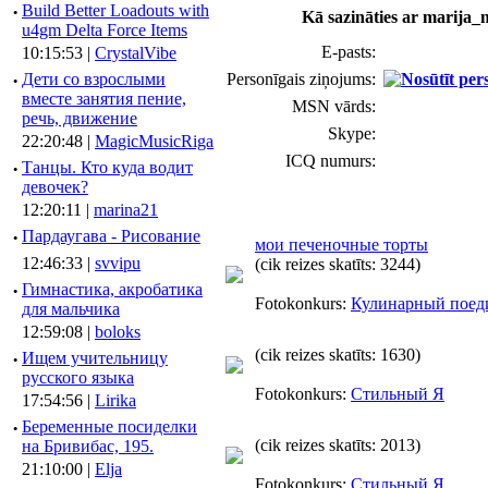
·
Build Better Loadouts with
Kā sazināties ar marija_
u4gm Delta Force Items
E-pasts:
10:15:53 |
CrystalVibe
·
Дети со взрослыми
Personīgais ziņojums:
вместе занятия пение,
MSN vārds:
речь, движение
Skype:
22:20:48 |
MagicMusicRiga
ICQ numurs:
·
Танцы. Кто куда водит
девочек?
12:20:11 |
marina21
·
Пардаугава - Рисование
мои печеночные торты
12:46:33 |
svvipu
(cik reizes skatīts: 3244)
·
Гимнастика, акробатика
Fotokonkurs:
Кулинарный поед
для мальчика
12:59:08 |
boloks
(cik reizes skatīts: 1630)
·
Ищем учительницу
русского языка
Fotokonkurs:
Стильный Я
17:54:56 |
Lirika
·
Беременные посиделки
(cik reizes skatīts: 2013)
на Бривибас, 195.
21:10:00 |
Elja
Fotokonkurs:
Стильный Я