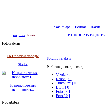
Sākumlapa
|
Forums
|
Raksti
|
Par klubu
|
Sieviešu pielie
по-русски
latviski
FotoGalerija
Нет плохой погоды
Forumu saraksts
SkaLa
Par lietotāju marija_marija
Vizītkarte
Raksti [ 0 ]
Tulkojumi [ 0 ]
И приключения
Blogi [ 0 ]
начинаются...
Foto [ 4 ]
Foto [ 0 ]
Nodarbības