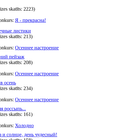
eizes skatīts: 2223)
onkurs:
Я - прекрасна!
ечные листики
eizes skatīts: 213)
onkurs:
Осеннее настроение
ний пейзаж
eizes skatīts: 208)
onkurs:
Осеннее настроение
в осень
eizes skatīts: 234)
onkurs:
Осеннее настроение
я россыпь...
eizes skatīts: 161)
onkurs:
Холодно
 и солнце, день чудесный!