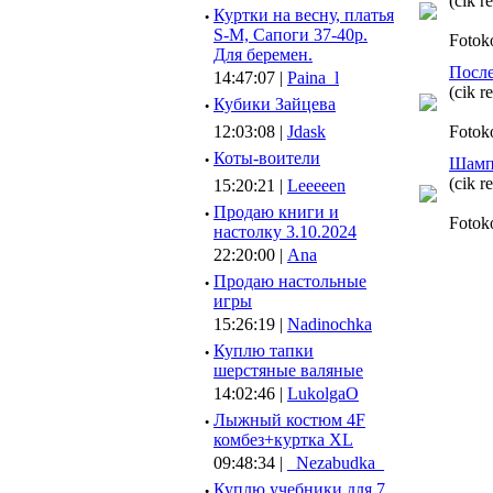
(cik r
·
Куртки на весну, платья
S-M, Сапоги 37-40р.
Fotok
Для беремен.
После
14:47:07 |
Paina_l
(cik r
·
Кубики Зайцева
12:03:08 |
Jdask
Fotok
·
Коты-воители
Шампи
(cik r
15:20:21 |
Leeeeen
·
Продаю книги и
Fotok
настолку 3.10.2024
22:20:00 |
Ana
·
Продаю настольные
игры
15:26:19 |
Nadinochka
·
Куплю тапки
шерстяные валяные
14:02:46 |
LukolgaO
·
Лыжный костюм 4F
комбез+куртка XL
09:48:34 |
_Nezabudka_
·
Куплю учебники для 7