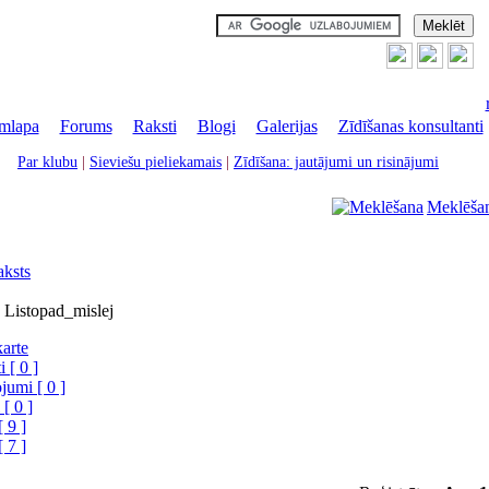
mlapa
|
Forums
|
Raksti
|
Blogi
|
Galerijas
|
Zīdīšanas konsultanti
Par klubu
|
Sieviešu pieliekamais
|
Zīdīšana: jautājumi un risinājumi
Meklēša
aksts
u Listopad_mislej
karte
 [ 0 ]
jumi [ 0 ]
 [ 0 ]
[ 9 ]
[ 7 ]