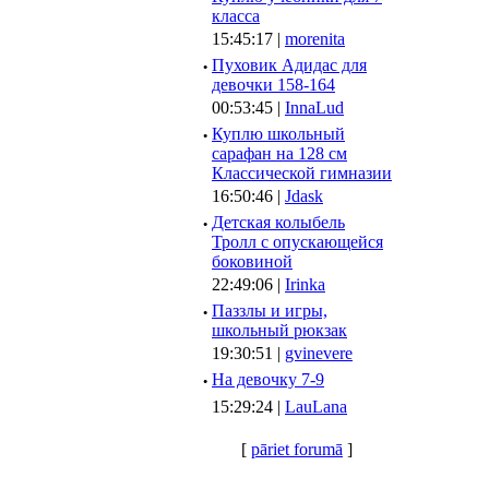
класса
15:45:17 |
morenita
·
Пуховик Адидас для
девочки 158-164
00:53:45 |
InnaLud
·
Куплю школьный
сарафан на 128 см
Классической гимназии
16:50:46 |
Jdask
·
Детская колыбель
Тролл с опускающейся
боковиной
22:49:06 |
Irinka
·
Паззлы и игры,
школьный рюкзак
19:30:51 |
gvinevere
·
Hа девочку 7-9
15:29:24 |
LauLana
[
pāriet forumā
]