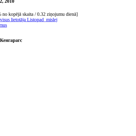
2, 2010
 no kopējā skaita / 0.32 ziņojumu dienā]
 visus lietotāja Listopad_mislej
umus
 Кенгарагс