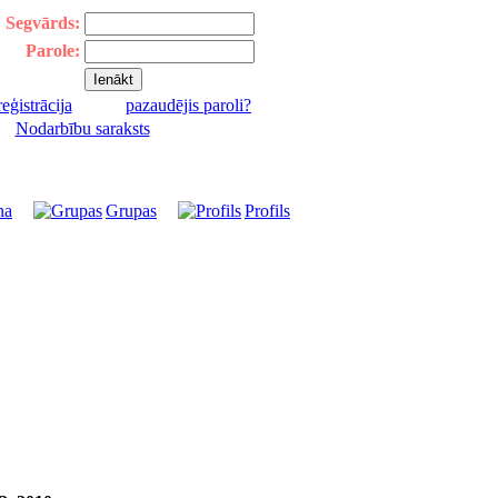
Segvārds:
Parole:
reģistrācija
pazaudējis paroli?
|
Nodarbību saraksts
na
Grupas
Profils