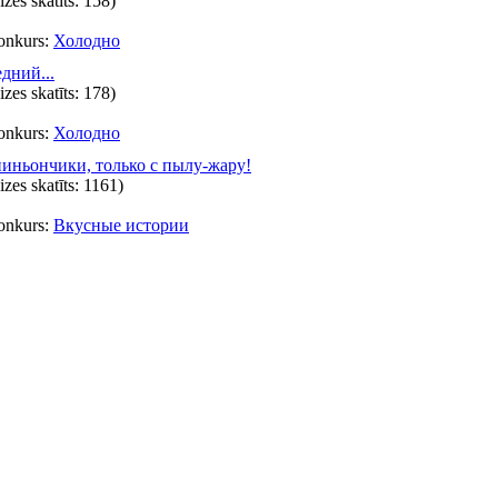
eizes skatīts: 158)
onkurs:
Холодно
дний...
eizes skatīts: 178)
onkurs:
Холодно
ньончики, только с пылу-жару!
eizes skatīts: 1161)
onkurs:
Вкусные истории