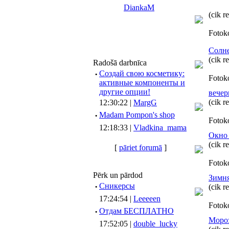
DiankaM
(cik r
Fotok
Солн
(cik r
Radošā darbnīca
·
Создай свою косметику:
Fotok
активные компоненты и
другие опции!
вечер
(cik r
12:30:22 |
MargG
·
Madam Pompon's shop
Fotok
12:18:33 |
Vladkina_mama
Окно 
(cik r
[
pāriet forumā
]
Fotok
Pērk un pārdod
Зимня
·
Сникерсы
(cik r
17:24:54 |
Leeeeen
Fotok
·
Отдам БЕСПЛАТНО
Мороз
17:52:05 |
double_lucky