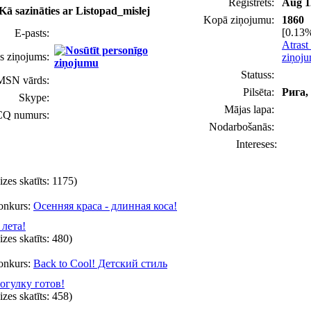
Reģistrēts:
Aug 1
Kā sazināties ar Listopad_mislej
Kopā ziņojumu:
1860
[0.13%
E-pasts:
Atrast
s ziņojums:
ziņoj
Statuss:
MSN vārds:
Pilsēta:
Рига,
Skype:
Mājas lapa:
CQ numurs:
Nodarbošanās:
Intereses:
eizes skatīts: 1175)
onkurs:
Осенняя краса - длинная коса!
 лета!
eizes skatīts: 480)
onkurs:
Back to Cool! Детский стиль
огулку готов!
eizes skatīts: 458)