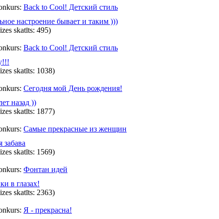
onkurs:
Back to Cool! Детский стиль
ное настроение бывает и таким )))
eizes skatīts: 495)
onkurs:
Back to Cool! Детский стиль
!!!
eizes skatīts: 1038)
onkurs:
Сегодня мой День рождения!
ет назад ))
eizes skatīts: 1877)
onkurs:
Самые прекрасные из женщин
я забава
eizes skatīts: 1569)
onkurs:
Фонтан идей
ки в глазах!
eizes skatīts: 2363)
onkurs:
Я - прекрасна!