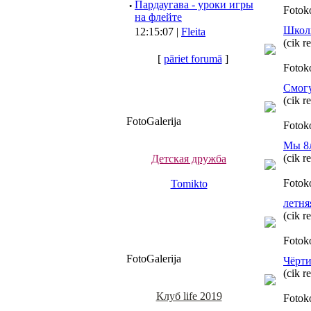
·
Пардаугава - уроки игры
Fotok
на флейте
Школь
12:15:07 |
Fleita
(cik r
[
pāriet forumā
]
Fotok
Смогу
(cik r
FotoGalerija
Fotok
Мы 8л
(cik r
Детская дружба
Fotok
Tomikto
летня
(cik r
Fotok
FotoGalerija
Чёрти
(cik r
Клуб life 2019
Fotok