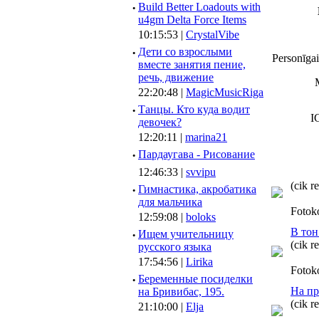
·
Build Better Loadouts with
u4gm Delta Force Items
10:15:53 |
CrystalVibe
·
Дети со взрослыми
Personīgai
вместе занятия пение,
речь, движение
22:20:48 |
MagicMusicRiga
·
Танцы. Кто куда водит
I
девочек?
12:20:11 |
marina21
·
Пардаугава - Рисование
12:46:33 |
svvipu
(cik r
·
Гимнастика, акробатика
для мальчика
Fotok
12:59:08 |
boloks
В тон
·
Ищем учительницу
(cik r
русского языка
17:54:56 |
Lirika
Fotok
·
Беременные посиделки
На пр
на Бривибас, 195.
(cik r
21:10:00 |
Elja