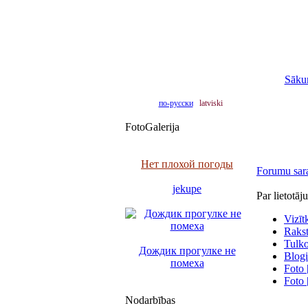
Sāku
по-русски
latviski
FotoGalerija
Нет плохой погоды
Forumu sar
jekupe
Par lietotāj
Vizīt
Raksti
Tulko
Дождик прогулке не
Blogi
помеха
Foto 
Foto 
Nodarbības