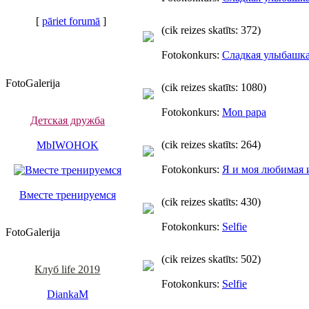
[
pāriet forumā
]
(cik reizes skatīts: 372)
Fotokonkurs:
Сладкая улыбашк
FotoGalerija
(cik reizes skatīts: 1080)
Fotokonkurs:
Mon papa
Детская дружба
(cik reizes skatīts: 264)
MbIWOHOK
Fotokonkurs:
Я и моя любимая 
Вместе тренируемся
(cik reizes skatīts: 430)
Fotokonkurs:
Selfie
FotoGalerija
(cik reizes skatīts: 502)
Клуб life 2019
Fotokonkurs:
Selfie
DiankaM