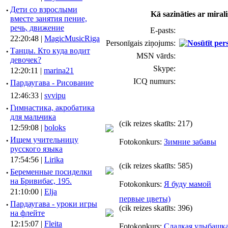
·
Дети со взрослыми
Kā sazināties ar mirali
вместе занятия пение,
речь, движение
E-pasts:
22:20:48 |
MagicMusicRiga
Personīgais ziņojums:
·
Танцы. Кто куда водит
MSN vārds:
девочек?
Skype:
12:20:11 |
marina21
ICQ numurs:
·
Пардаугава - Рисование
12:46:33 |
svvipu
·
Гимнастика, акробатика
для мальчика
(cik reizes skatīts: 217)
12:59:08 |
boloks
·
Ищем учительницу
Fotokonkurs:
Зимние забавы
русского языка
17:54:56 |
Lirika
(cik reizes skatīts: 585)
·
Беременные посиделки
на Бривибас, 195.
Fotokonkurs:
Я буду мамой
21:10:00 |
Elja
первые цветы)
·
Пардаугава - уроки игры
(cik reizes skatīts: 396)
на флейте
12:15:07 |
Fleita
Fotokonkurs:
Сладкая улыбашк