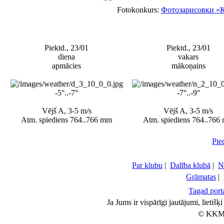
Fotokonkurs:
Фотозарисовки «
Piektd., 23/01
Piektd., 23/01
diena
vakars
apmācies
mākoņains
-5°..-7°
-7°..-9°
Vējš A, 3-5 m/s
Vējš A, 3-5 m/s
Atm. spiediens 764..766 mm
Atm. spiediens 764..766
Pie
Par klubu
|
Dalība klubā
|
N
Grāmatas
|
Tagad porta
Ja Jums ir vispārīgi jautājumi, lietiš
© KKM 