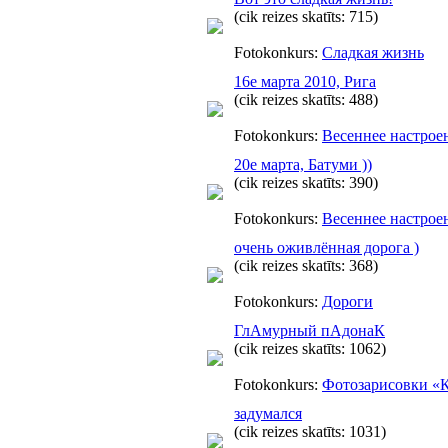
(cik reizes skatīts: 715)
Fotokonkurs:
Сладкая жизнь
16е марта 2010, Рига
(cik reizes skatīts: 488)
Fotokonkurs:
Весеннее настрое
20е марта, Батуми ))
(cik reizes skatīts: 390)
Fotokonkurs:
Весеннее настрое
очень оживлённая дорога )
(cik reizes skatīts: 368)
Fotokonkurs:
Дороги
ГлАмурный пАдонаК
(cik reizes skatīts: 1062)
Fotokonkurs:
Фотозарисовки «
задумался
(cik reizes skatīts: 1031)