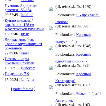
·
Пуховик Адидас для
(cik reizes skatīts: 1579)
девочки 158-164
00:53:45 |
InnaLud
Fotokonkurs:
Я - прекрасна!
·
Куплю школьный
.любовь
сарафан на 128 см
(cik reizes skatīts: 898)
Классической гимназии
16:50:46 |
Jdask
Fotokonkurs:
Красный
·
Детская колыбель
выпускной :)
Тролл с опускающейся
(cik reizes skatīts: 1048)
боковиной
22:49:06 |
Irinka
Fotokonkurs:
Красный
·
Паззлы и игры,
одноухий слоник :)
школьный рюкзак
(cik reizes skatīts: 789)
19:30:51 |
gvinevere
·
Hа девочку 7-9
Fotokonkurs:
Красный
15:29:24 |
LauLana
Кто пукнул?
(cik reizes skatīts: 1083)
[
pāriet forumā
]
Fotokonkurs:
Большой брат 2
Ангелочек
(cik reizes skatīts: 1103)