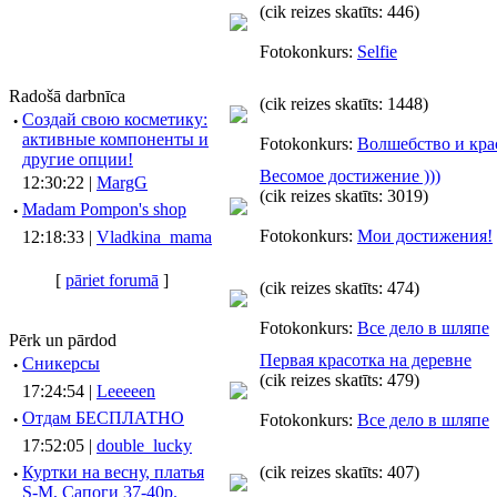
(cik reizes skatīts: 446)
Fotokonkurs:
Selfie
Radošā darbnīca
(cik reizes skatīts: 1448)
·
Создай свою косметику:
активные компоненты и
Fotokonkurs:
Волшебство и кра
другие опции!
Весомое достижение )))
12:30:22 |
MargG
(cik reizes skatīts: 3019)
·
Madam Pompon's shop
Fotokonkurs:
Мои достижения!
12:18:33 |
Vladkina_mama
[
pāriet forumā
]
(cik reizes skatīts: 474)
Fotokonkurs:
Все дело в шляпе
Pērk un pārdod
Первая красотка на деревне
·
Сникерсы
(cik reizes skatīts: 479)
17:24:54 |
Leeeeen
·
Отдам БЕСПЛАТНО
Fotokonkurs:
Все дело в шляпе
17:52:05 |
double_lucky
·
Куртки на весну, платья
(cik reizes skatīts: 407)
S-M, Сапоги 37-40р.