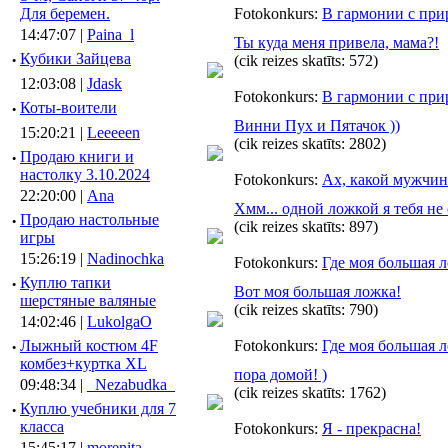
Для беремен.
Fotokonkurs:
В гармонии с при
14:47:07 |
Paina_l
Ты куда меня привела, мама?!
·
Кубики Зайцева
(cik reizes skatīts: 572)
12:03:08 |
Jdask
Fotokonkurs:
В гармонии с при
·
Коты-воители
Винни Пух и Пятачок ))
15:20:21 |
Leeeeen
(cik reizes skatīts: 2802)
·
Продаю книги и
настолку 3.10.2024
Fotokonkurs:
Ах, какой мужчин
22:20:00 |
Ana
Хмм... одной ложкой я тебя не
·
Продаю настольные
(cik reizes skatīts: 897)
игры
15:26:19 |
Nadinochka
Fotokonkurs:
Где моя большая 
·
Куплю тапки
Вот моя большая ложка!
шерстяные валяные
(cik reizes skatīts: 790)
14:02:46 |
LukolgaO
·
Лыжный костюм 4F
Fotokonkurs:
Где моя большая 
комбез+куртка XL
пора домой! )
09:48:34 |
_Nezabudka_
(cik reizes skatīts: 1762)
·
Куплю учебники для 7
класса
Fotokonkurs:
Я - прекрасна!
15:45:17 |
morenita