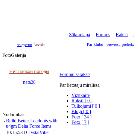
Sākumlapa
|
Forums
|
Raksti
|
Par klubu
|
Sieviešu pielie
по-русски
latviski
FotoGalerija
Нет плохой погоды
Forumu saraksts
nata28
Par lietotāju miralissa
Vizītkarte
Raksti [ 0 ]
Tulkojumi [ 0 ]
Blogi [ 0 ]
Nodarbības
Foto [ 34 ]
·
Build Better Loadouts with
Foto [ 7 ]
u4gm Delta Force Items
10:15:53 |
CrystalVibe