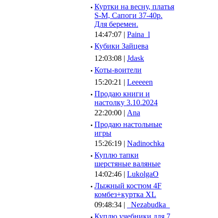
·
Куртки на весну, платья
S-M, Сапоги 37-40р.
Для беремен.
14:47:07 |
Paina_l
·
Кубики Зайцева
12:03:08 |
Jdask
·
Коты-воители
15:20:21 |
Leeeeen
·
Продаю книги и
настолку 3.10.2024
22:20:00 |
Ana
·
Продаю настольные
игры
15:26:19 |
Nadinochka
·
Куплю тапки
шерстяные валяные
14:02:46 |
LukolgaO
·
Лыжный костюм 4F
комбез+куртка XL
09:48:34 |
_Nezabudka_
·
Куплю учебники для 7