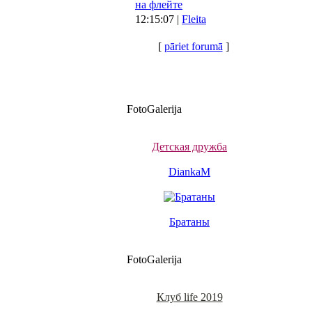
на флейте
12:15:07 |
Fleita
[
pāriet forumā
]
FotoGalerija
Детская дружба
DiankaM
Братаны
FotoGalerija
Клуб life 2019