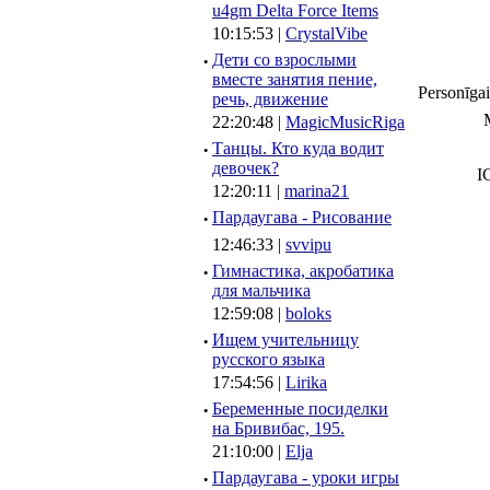
u4gm Delta Force Items
10:15:53 |
CrystalVibe
·
Дети со взрослыми
вместе занятия пение,
Personīgai
речь, движение
22:20:48 |
MagicMusicRiga
·
Танцы. Кто куда водит
девочек?
I
12:20:11 |
marina21
·
Пардаугава - Рисование
12:46:33 |
svvipu
·
Гимнастика, акробатика
для мальчика
12:59:08 |
boloks
·
Ищем учительницу
русского языка
17:54:56 |
Lirika
·
Беременные посиделки
на Бривибас, 195.
21:10:00 |
Elja
·
Пардаугава - уроки игры