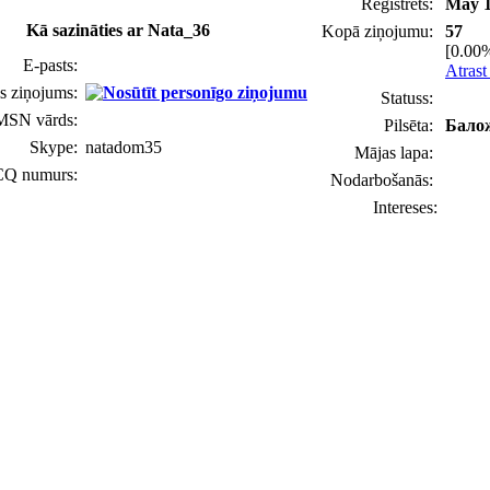
Reģistrēts:
May 1
Kā sazināties ar Nata_36
Kopā ziņojumu:
57
[0.00%
E-pasts:
Atrast
s ziņojums:
Statuss:
MSN vārds:
Pilsēta:
Бало
Skype:
natadom35
Mājas lapa:
CQ numurs:
Nodarbošanās:
Intereses: