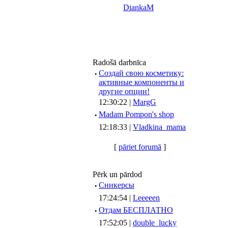
DiankaM
Radošā darbnīca
·
Создай свою косметику:
активные компоненты и
другие опции!
12:30:22 |
MargG
·
Madam Pompon's shop
12:18:33 |
Vladkina_mama
[
pāriet forumā
]
Pērk un pārdod
·
Сникерсы
17:24:54 |
Leeeeen
·
Отдам БЕСПЛАТНО
17:52:05 |
double_lucky