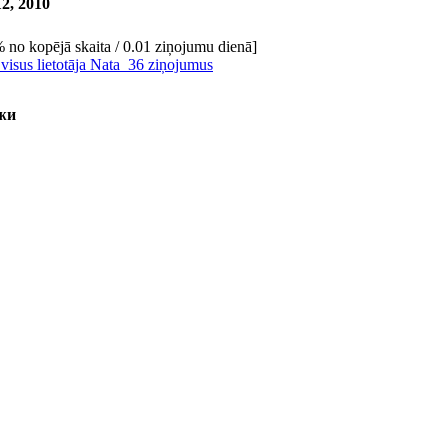
2, 2010
 no kopējā skaita / 0.01 ziņojumu dienā]
 visus lietotāja Nata_36 ziņojumus
жи