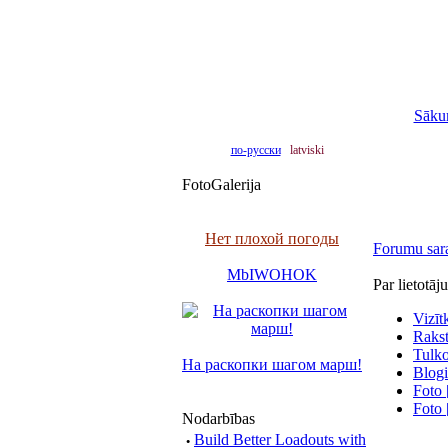
Sāku
по-русски
latviski
FotoGalerija
Нет плохой погоды
Forumu sar
MbIWOHOK
Par lietotā
Vizīt
Raksti
Tulko
На раскопки шагом марш!
Blogi
Foto 
Foto 
Nodarbības
·
Build Better Loadouts with