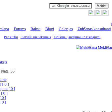
mlapa
|
Forums
|
Raksti
|
Blogi
|
Galerijas
|
Zīdīšanas konsultanti
Par klubu
|
Sieviešu pieliekamais
|
Zīdīšana: jautājumi un risinājumi
Meklēša
aksts
ju Nata_36
karte
 [ 0 ]
jumi [ 0 ]
 [ 0 ]
[ 0 ]
[ 0 ]