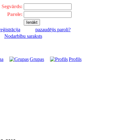
Segvārds:
Parole:
reģistrācija
pazaudējis paroli?
|
Nodarbību saraksts
na
Grupas
Profils