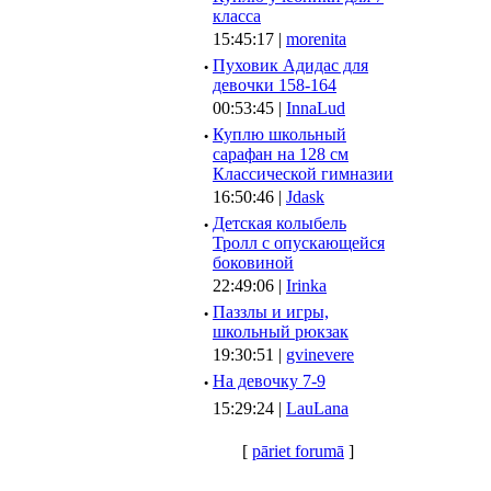
класса
15:45:17 |
morenita
·
Пуховик Адидас для
девочки 158-164
00:53:45 |
InnaLud
·
Куплю школьный
сарафан на 128 см
Классической гимназии
16:50:46 |
Jdask
·
Детская колыбель
Тролл с опускающейся
боковиной
22:49:06 |
Irinka
·
Паззлы и игры,
школьный рюкзак
19:30:51 |
gvinevere
·
Hа девочку 7-9
15:29:24 |
LauLana
[
pāriet forumā
]