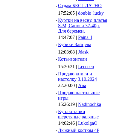
·
Отдам БЕСПЛАТНО
17:52:05 |
double_lucky
·
Куртки на весну, платья
S-M, Сапоги 37-40р.
Для беремен.
14:47:07 |
Paina_l
·
Кубики Зайцева
12:03:08 |
Jdask
·
Коты-воители
15:20:21 |
Leeeeen
·
Продаю книги и
настолку 3.10.2024
22:20:00 |
Ana
·
Продаю настольные
игры
15:26:19 |
Nadinochka
·
Куплю тапки
шерстяные валяные
14:02:46 |
LukolgaO
·
Лыжный костюм 4F