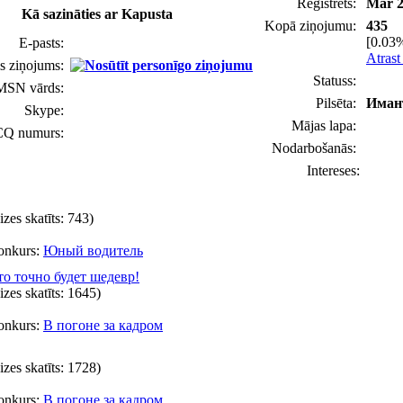
Reģistrēts:
Mar 2
Kā sazināties ar Kapusta
Kopā ziņojumu:
435
[0.03%
E-pasts:
Atrast
s ziņojums:
Statuss:
MSN vārds:
Pilsēta:
Иман
Skype:
Mājas lapa:
CQ numurs:
Nodarbošanās:
Intereses:
eizes skatīts: 743)
onkurs:
Юный водитель
то точно будет шедевр!
eizes skatīts: 1645)
onkurs:
В погоне за кадром
eizes skatīts: 1728)
onkurs:
В погоне за кадром