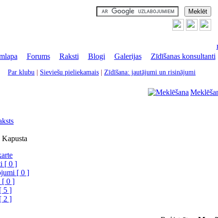
mlapa
|
Forums
|
Raksti
|
Blogi
|
Galerijas
|
Zīdīšanas konsultanti
Par klubu
|
Sieviešu pieliekamais
|
Zīdīšana: jautājumi un risinājumi
Meklēša
aksts
u Kapusta
karte
 [ 0 ]
jumi [ 0 ]
 [ 0 ]
[ 5 ]
[ 2 ]