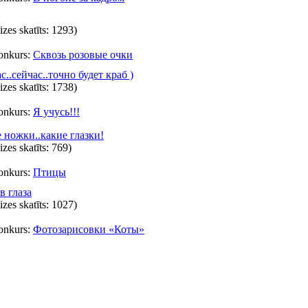
eizes skatīts: 1293)
onkurs:
Сквозь розовые очки
с..сейчас..точно будет краб )
eizes skatīts: 1738)
onkurs:
Я учусь!!!
 ножки..какие глазки!
eizes skatīts: 769)
onkurs:
Птицы
в глаза
eizes skatīts: 1027)
onkurs:
Фотозарисовки «Коты»