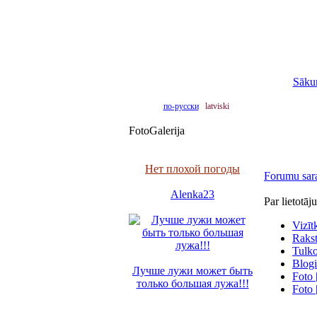
Sāku
по-русски
latviski
FotoGalerija
Нет плохой погоды
Forumu sar
Alenka23
Par lietotāj
Vizīt
Raksti
Tulko
Blogi
Лучше лужи может быть
Foto 
только большая лужа!!!
Foto 