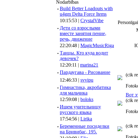
Nodarbības
·
Build Better Loadouts with
u4gm Delta Force Items
10:15:53 |
CrystalVibe
Personīgai
·
Дети со взрослыми
вместе занятия пение,
речь, движение
22:20:48 |
MagicMusicRiga
I
·
Танцы. Кто куда водит
девочек?
12:20:11 |
marina21
·
Пардаугава - Рисование
(cik r
12:46:33 |
svvipu
Fotok
·
Гимнастика, акробатика
для мальчика
Вот э
12:59:08 |
boloks
(cik r
·
Ищем учительницу
Fotok
русского языка
17:54:56 |
Lirika
(cik r
·
Беременные посиделки
на Бривибас, 195.
Fotok