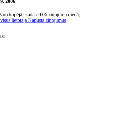
9, 2006
 no kopējā skaita / 0.06 ziņojumu dienā]
 visus lietotāja Kapusta ziņojumus
та