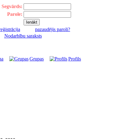
Segvārds:
Parole:
reģistrācija
pazaudējis paroli?
|
Nodarbību saraksts
na
Grupas
Profils