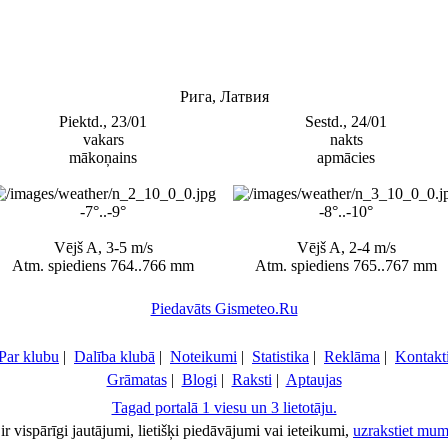
Рига, Латвия
Piektd., 23/01
Sestd., 24/01
vakars
nakts
mākoņains
apmācies
-7°..-9°
-8°..-10°
Vējš A, 3-5 m/s
Vējš A, 2-4 m/s
Atm. spiediens 764..766 mm
Atm. spiediens 765..767 mm
Piedavāts Gismeteo.Ru
Par klubu
|
Dalība klubā
|
Noteikumi
|
Statistika
|
Reklāma
|
Kontakt
Grāmatas
|
Blogi
|
Raksti
|
Aptaujas
Tagad portalā 1 viesu un 3 lietotāju.
ir vispārīgi jautājumi, lietišķi piedāvājumi vai ieteikumi,
uzrakstiet mum