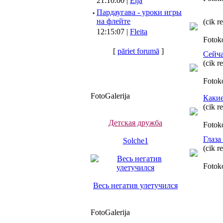
21:10:00 |
Elja
·
Пардаугава - уроки игры
на флейте
(cik r
12:15:07 |
Fleita
Fotok
[
pāriet forumā
]
Сейча
(cik r
Fotok
FotoGalerija
Какие
(cik r
Детская дружба
Fotok
Глаза 
Solche1
(cik r
Fotok
Весь негатив улетучился
FotoGalerija