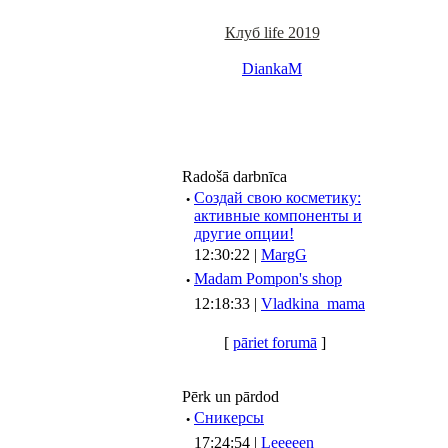
Клуб life 2019
DiankaM
Radošā darbnīca
·
Создай свою косметику:
активные компоненты и
другие опции!
12:30:22 |
MargG
·
Madam Pompon's shop
12:18:33 |
Vladkina_mama
[
pāriet forumā
]
Pērk un pārdod
·
Сникерсы
17:24:54 |
Leeeeen