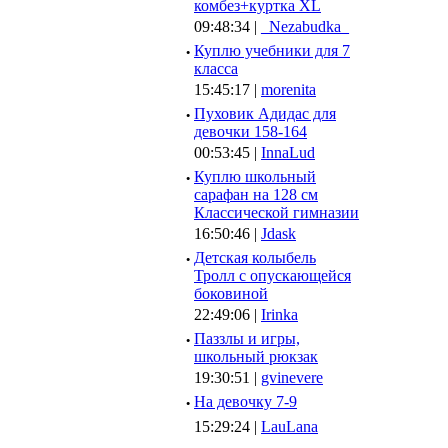
комбез+куртка XL
09:48:34 |
_Nezabudka_
·
Куплю учебники для 7
класса
15:45:17 |
morenita
·
Пуховик Адидас для
девочки 158-164
00:53:45 |
InnaLud
·
Куплю школьный
сарафан на 128 см
Классической гимназии
16:50:46 |
Jdask
·
Детская колыбель
Тролл с опускающейся
боковиной
22:49:06 |
Irinka
·
Паззлы и игры,
школьный рюкзак
19:30:51 |
gvinevere
·
Hа девочку 7-9
15:29:24 |
LauLana