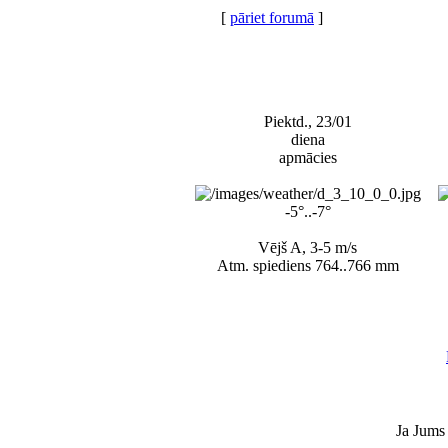
[
pāriet forumā
]
Piektd., 23/01
diena
apmācies
-5°..-7°
Vējš A, 3-5 m/s
Atm. spiediens 764..766 mm
Ja Jums 