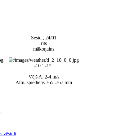
Sestd., 24/01
rīts
mākoņains
-10°..-12°
Vējš A, 2-4 m/s
Atm. spiediens 765..767 mm
i
s vēstuli