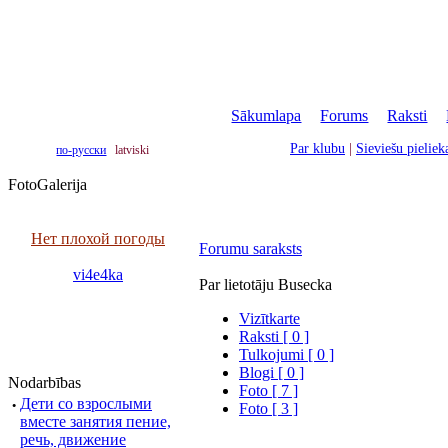
Sākumlapa
|
Forums
|
Raksti
|
Par klubu
|
Sieviešu pielie
по-русски
latviski
FotoGalerija
Нет плохой погоды
Forumu saraksts
vi4e4ka
Par lietotāju Busecka
Vizītkarte
Raksti [ 0 ]
Tulkojumi [ 0 ]
Blogi [ 0 ]
Nodarbības
Foto [ 7 ]
·
Дети со взрослыми
Foto [ 3 ]
вместе занятия пение,
речь, движение