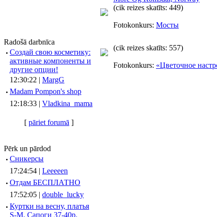
(cik reizes skatīts: 449)
Fotokonkurs:
Мосты
Radošā darbnīca
(cik reizes skatīts: 557)
·
Создай свою косметику:
активные компоненты и
Fotokonkurs:
«Цветочное настр
другие опции!
12:30:22 |
MargG
·
Madam Pompon's shop
12:18:33 |
Vladkina_mama
[
pāriet forumā
]
Pērk un pārdod
·
Сникерсы
17:24:54 |
Leeeeen
·
Отдам БЕСПЛАТНО
17:52:05 |
double_lucky
·
Куртки на весну, платья
S-M, Сапоги 37-40р.