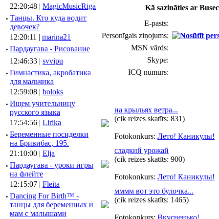
22:20:48 |
MagicMusicRiga
Kā sazināties ar Buse
·
Танцы. Кто куда водит
E-pasts:
девочек?
Personīgais ziņojums:
12:20:11 |
marina21
MSN vārds:
·
Пардаугава - Рисование
Skype:
12:46:33 |
svvipu
ICQ numurs:
·
Гимнастика, акробатика
для мальчика
12:59:08 |
boloks
·
Ищем учительницу
на крыльях ветра...
русского языка
(cik reizes skatīts: 831)
17:54:56 |
Lirika
·
Беременные посиделки
Fotokonkurs:
Лето! Каникулы!
на Бривибас, 195.
сладкий урожай
21:10:00 |
Elja
(cik reizes skatīts: 900)
·
Пардаугава - уроки игры
на флейте
Fotokonkurs:
Лето! Каникулы!
12:15:07 |
Fleita
мммм вот это булочка...
·
Dancing For Birth™ -
(cik reizes skatīts: 1465)
танцы для беременных и
мам с малышами
Fotokonkurs:
Вкусненько!