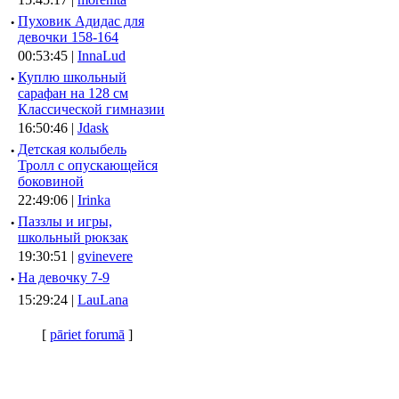
·
Пуховик Адидас для
девочки 158-164
00:53:45 |
InnaLud
·
Куплю школьный
сарафан на 128 см
Классической гимназии
16:50:46 |
Jdask
·
Детская колыбель
Тролл с опускающейся
боковиной
22:49:06 |
Irinka
·
Паззлы и игры,
школьный рюкзак
19:30:51 |
gvinevere
·
Hа девочку 7-9
15:29:24 |
LauLana
[
pāriet forumā
]