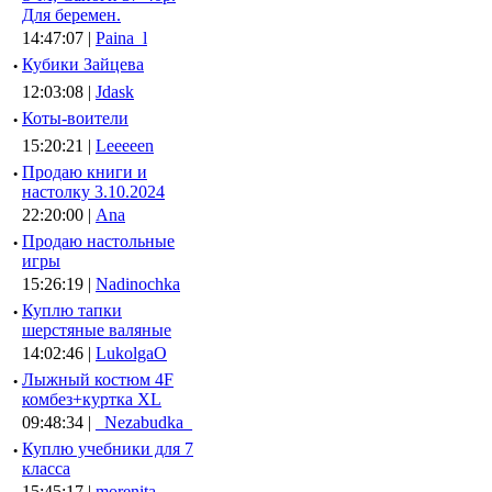
Для беремен.
14:47:07 |
Paina_l
·
Кубики Зайцева
12:03:08 |
Jdask
·
Коты-воители
15:20:21 |
Leeeeen
·
Продаю книги и
настолку 3.10.2024
22:20:00 |
Ana
·
Продаю настольные
игры
15:26:19 |
Nadinochka
·
Куплю тапки
шерстяные валяные
14:02:46 |
LukolgaO
·
Лыжный костюм 4F
комбез+куртка XL
09:48:34 |
_Nezabudka_
·
Куплю учебники для 7
класса
15:45:17 |
morenita