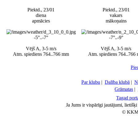
Piektd., 23/01
Piektd., 23/01
diena
vakars
apmācies
mākoņains
-5°..-7°
-7°..-9°
Vējš A, 3-5 m/s
Vējš A, 3-5 m/s
Atm. spiediens 764..766 mm
Atm. spiediens 764..766
Pie
Par klubu
|
Dalība klubā
|
N
Grāmatas
|
Tagad porta
Ja Jums ir vispārīgi jautājumi, lietiš
© KKM 