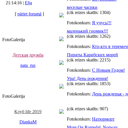
21:14:16 |
Elja
веселые часики
(cik reizes skatīts: 1304)
[
pāriet forumā
]
Fotokonkurs:
Я учусь!!!
маленький гномик!!!
(cik reizes skatīts: 1262)
FotoGalerija
Fotokonkurs:
Кто-кто в теремоч
Пираты Карибских морей
Детская дружба
(cik reizes skatīts: 2215)
nata_rus
Fotokonkurs:
С Новым Годом!
Ура! День рождения!
(cik reizes skatīts: 1853)
Fotokonkurs:
День рожденья - 
FotoGalerija
(cik reizes skatīts: 907)
Клуб life 2019
Fotokonkurs:
Натюрморт
DiankaM
More Og Romsdal, Norway