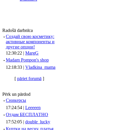
Radošā darbnīca
·
Создай свою косметику:
активные компоненты и
другие опции!
12:30:22 |
MargG
·
Madam Pompon's shop
12:18:33 |
Vladkina_mama
[
pāriet forumā
]
Pērk un pārdod
·
Сникерсы
17:24:54 |
Leeeeen
·
Отдам БЕСПЛАТНО
17:52:05 |
double_lucky
·
Куртки на весну, платья