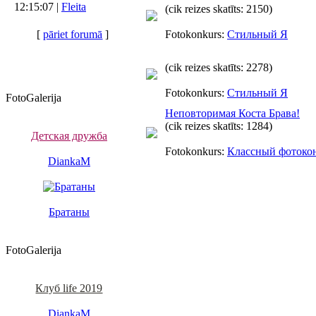
12:15:07 |
Fleita
(cik reizes skatīts: 2150)
[
pāriet forumā
]
Fotokonkurs:
Стильный Я
(cik reizes skatīts: 2278)
Fotokonkurs:
Стильный Я
FotoGalerija
Неповторимая Коста Брава!
(cik reizes skatīts: 1284)
Детская дружба
Fotokonkurs:
Классный фотоко
DiankaM
Братаны
FotoGalerija
Клуб life 2019
DiankaM