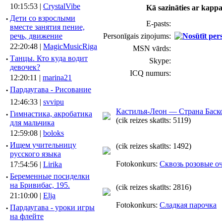
10:15:53 |
CrystalVibe
Kā sazināties ar kappa
·
Дети со взрослыми
E-pasts:
вместе занятия пение,
речь, движение
Personīgais ziņojums:
22:20:48 |
MagicMusicRiga
MSN vārds:
·
Танцы. Кто куда водит
Skype:
девочек?
ICQ numurs:
12:20:11 |
marina21
·
Пардаугава - Рисование
12:46:33 |
svvipu
Кастилья-Леон — Страна Баск
·
Гимнастика, акробатика
(cik reizes skatīts: 5119)
для мальчика
12:59:08 |
boloks
·
Ищем учительницу
(cik reizes skatīts: 1492)
русского языка
Fotokonkurs:
Сквозь розовые о
17:54:56 |
Lirika
·
Беременные посиделки
на Бривибас, 195.
(cik reizes skatīts: 2816)
21:10:00 |
Elja
Fotokonkurs:
Сладкая парочка
·
Пардаугава - уроки игры
на флейте