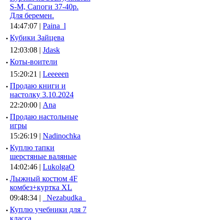
S-M, Сапоги 37-40р.
Для беремен.
14:47:07 |
Paina_l
·
Кубики Зайцева
12:03:08 |
Jdask
·
Коты-воители
15:20:21 |
Leeeeen
·
Продаю книги и
настолку 3.10.2024
22:20:00 |
Ana
·
Продаю настольные
игры
15:26:19 |
Nadinochka
·
Куплю тапки
шерстяные валяные
14:02:46 |
LukolgaO
·
Лыжный костюм 4F
комбез+куртка XL
09:48:34 |
_Nezabudka_
·
Куплю учебники для 7
класса