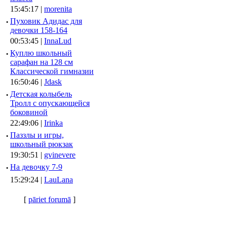
15:45:17 |
morenita
·
Пуховик Адидас для
девочки 158-164
00:53:45 |
InnaLud
·
Куплю школьный
сарафан на 128 см
Классической гимназии
16:50:46 |
Jdask
·
Детская колыбель
Тролл с опускающейся
боковиной
22:49:06 |
Irinka
·
Паззлы и игры,
школьный рюкзак
19:30:51 |
gvinevere
·
Hа девочку 7-9
15:29:24 |
LauLana
[
pāriet forumā
]