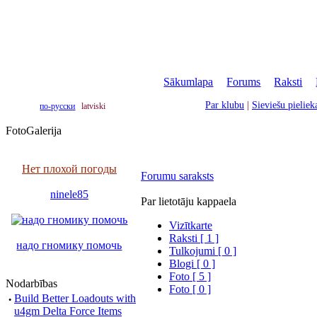
Sākumlapa
|
Forums
|
Raksti
|
Par klubu
|
Sieviešu pielie
по-русски
latviski
FotoGalerija
Нет плохой погоды
Forumu saraksts
ninele85
Par lietotāju kappaela
Vizītkarte
Raksti [ 1 ]
надо гномику помочь
Tulkojumi [ 0 ]
Blogi [ 0 ]
Foto [ 5 ]
Nodarbības
Foto [ 0 ]
·
Build Better Loadouts with
u4gm Delta Force Items