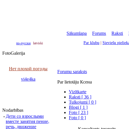
Sākumlapa
|
Forums
|
Raksti
|
Par klubu
|
Sieviešu pielie
по-русски
latviski
FotoGalerija
Нет плохой погоды
Forumu saraksts
vi4e4ka
Par lietotāju Ксена
Vizītkarte
Raksti [ 36 ]
Tulkojumi [ 0 ]
Blogi [ 1 ]
Nodarbības
Foto [ 23 ]
·
Дети со взрослыми
Foto [ 0 ]
вместе занятия пение,
речь, движение
Konsultants-terapeits