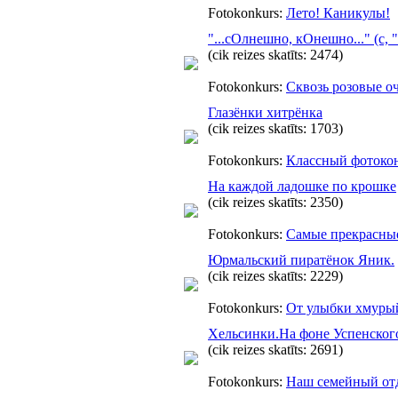
Fotokonkurs:
Лето! Каникулы!
"...сОлнешно, кОнешно..." (с,
(cik reizes skatīts: 2474)
Fotokonkurs:
Сквозь розовые о
Глазёнки хитрёнка
(cik reizes skatīts: 1703)
Fotokonkurs:
Классный фотоко
На каждой ладошке по крошке
(cik reizes skatīts: 2350)
Fotokonkurs:
Самые прекрасны
Юрмальский пиратёнок Яник.
(cik reizes skatīts: 2229)
Fotokonkurs:
От улыбки хмурый
Хельсинки.На фоне Успенског
(cik reizes skatīts: 2691)
Fotokonkurs:
Наш семейный от