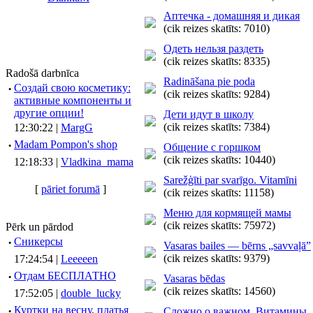
Аптечка - домашняя и дикая
(cik reizes skatīts: 7010)
Одеть нельзя раздеть
(cik reizes skatīts: 8335)
Radošā darbnīca
Radināšana pie poda
·
Создай свою косметику:
(cik reizes skatīts: 9284)
активные компоненты и
другие опции!
Дети идут в школу
(cik reizes skatīts: 7384)
12:30:22 |
MargG
·
Madam Pompon's shop
Oбщение с горшком
(cik reizes skatīts: 10440)
12:18:33 |
Vladkina_mama
Sarežģīti par svarīgo. Vitamīni
[
pāriet forumā
]
(cik reizes skatīts: 11158)
Меню для кормящей мамы
(cik reizes skatīts: 75972)
Pērk un pārdod
·
Сникерсы
Vasaras bailes — bērns „savvaļā”
(cik reizes skatīts: 9379)
17:24:54 |
Leeeeen
·
Отдам БЕСПЛАТНО
Vasaras bēdas
(cik reizes skatīts: 14560)
17:52:05 |
double_lucky
·
Куртки на весну, платья
Сложно о важном. Витамины