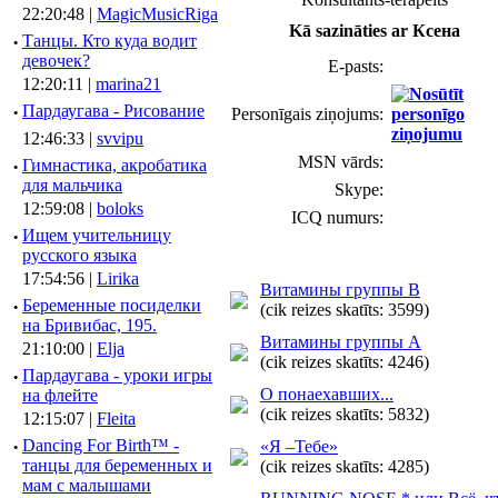
22:20:48 |
MagicMusicRiga
Kā sazināties ar Ксена
·
Танцы. Кто куда водит
девочек?
E-pasts:
12:20:11 |
marina21
·
Пардаугава - Рисование
Personīgais ziņojums:
12:46:33 |
svvipu
MSN vārds:
·
Гимнастика, акробатика
для мальчика
Skype:
12:59:08 |
boloks
ICQ numurs:
·
Ищем учительницу
русского языка
17:54:56 |
Lirika
Витамины группы В
·
Беременные посиделки
(cik reizes skatīts: 3599)
на Бривибас, 195.
Витамины группы А
21:10:00 |
Elja
(cik reizes skatīts: 4246)
·
Пардаугава - уроки игры
О понаехавших...
на флейте
(cik reizes skatīts: 5832)
12:15:07 |
Fleita
·
Dancing For Birth™ -
«Я –Тебе»
танцы для беременных и
(cik reizes skatīts: 4285)
мам с малышами