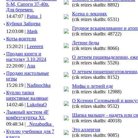
S-M, Сапоги 37-40р.
(cik reizes skatīts: 8892)
Для беремен.
Ксена о лекциях
14:47:07 |
Paina_l
(cik reizes skatīts: 6531)
·
Кубики Зайцева
Грудное вскармливание и атоп
12:03:08 |
Jdask
(cik reizes skatīts: 48722)
·
Коты-воители
Летние беды
15:20:21 |
Leeeeen
(cik reizes skatīts: 8066)
·
Продаю книги и
О летнем пищевыделении, еже
настолку 3.10.2024
(cik reizes skatīts: 5526)
22:20:00 |
Ana
О летнем пищеприготовлении,
·
Продаю настольные
(cik reizes skatīts: 8152)
игры
15:26:19 |
Nadinochka
Мифы о летней еде
(cik reizes skatīts: 12988)
·
Куплю тапки
шерстяные валяные
О Ксении Соловьевой и консу
14:02:46 |
LukolgaO
(cik reizes skatīts: 9532)
·
Лыжный костюм 4F
Шапка малышу - надеть или сн
комбез+куртка XL
(cik reizes skatīts: 40018)
09:48:34 |
_Nezabudka_
Это аллергия
·
Куплю учебники для 7
(cik reizes skatīts: 9085)
класса