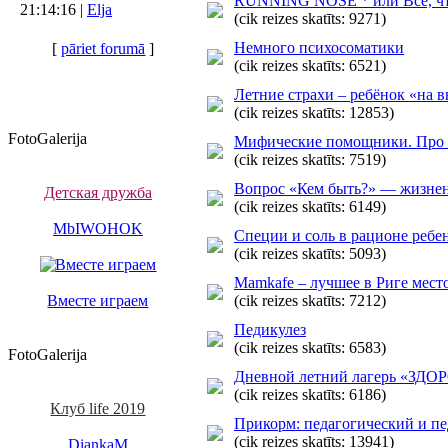
RUNNING NOSE * или Всё, что 
21:14:16 |
Elja
(cik reizes skatīts: 9271)
Немного психосоматики
[
pāriet forumā
]
(cik reizes skatīts: 6521)
Летние страхи – ребёнок «на 
(cik reizes skatīts: 12853)
FotoGalerija
Мифические помощники. Про 
(cik reizes skatīts: 7519)
Вопрос «Кем быть?» — жизне
Детская дружба
(cik reizes skatīts: 6149)
MbIWOHOK
Специи и соль в рационе ребе
(cik reizes skatīts: 5093)
Мamkafe – лучшее в Риге мест
Вместе играем
(cik reizes skatīts: 7212)
Педикулез
(cik reizes skatīts: 6583)
FotoGalerija
Дневной летний лагерь «З
(cik reizes skatīts: 6186)
Клуб life 2019
Прикорм: педагогический и п
(cik reizes skatīts: 13941)
DiankaM