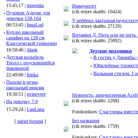
15:45:17 |
morenita
Иммунитет
(cik reizes skatīts: 10424)
·
Пуховик Адидас для
девочки 158-164
У ребёнка лактазная недостато
00:53:45 |
InnaLud
(cik reizes skatīts: 27120)
·
Куплю школьный
Витамин Д. Пить или не пить. 
сарафан на 128 см
(cik reizes skatīts: 25892)
Классической гимназии
16:50:46 |
Jdask
Детские праздники
·
Детская колыбель
·
В гостях у Джимбы. 
Тролл с опускающейся
·
Юбилейные торжества
боковиной
·
Вольным стилем. 1 и
22:49:06 |
Irinka
·
Паззлы и игры,
школьный рюкзак
19:30:51 |
gvinevere
Нежность, запечатленная Асе
(cik reizes skatīts: 2268)
·
Hа девочку 7-9
15:29:24 |
LauLana
Fotokonkurs:
Счастливы вместе
Без названия
[
pāriet forumā
]
(cik reizes skatīts: 1759)
Fotokonkurs:
Счастливы вместе