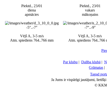
Piektd., 23/01
Piektd., 23/01
diena
vakars
apmācies
mākoņains
-5°..-7°
-7°..-9°
Vējš A, 3-5 m/s
Vējš A, 3-5 m/s
Atm. spiediens 764..766 mm
Atm. spiediens 764..766
Pie
Par klubu
|
Dalība klubā
|
N
Grāmatas
|
Tagad porta
Ja Jums ir vispārīgi jautājumi, lietiš
© KKM 