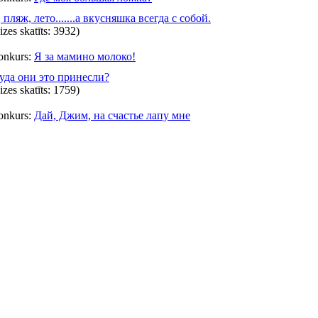
 пляж, лето.......а вкусняшка всегда с собой.
eizes skatīts: 3932)
onkurs:
Я за мамино молоко!
уда они это принесли?
eizes skatīts: 1759)
onkurs:
Дай, Джим, на счастье лапу мне