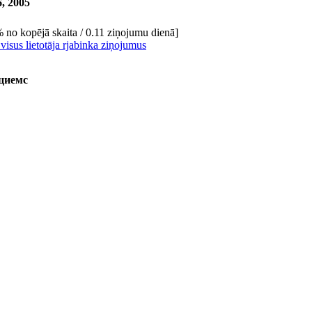
6, 2005
 no kopējā skaita / 0.11 ziņojumu dienā]
 visus lietotāja rjabinka ziņojumus
циемс