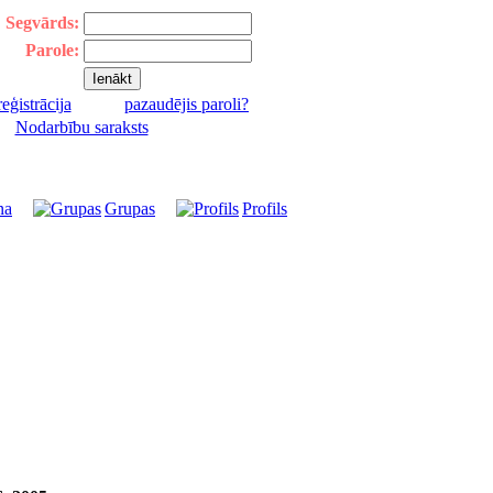
Segvārds:
Parole:
reģistrācija
pazaudējis paroli?
|
Nodarbību saraksts
na
Grupas
Profils