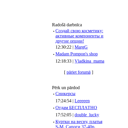
Radošā darbnīca
·
Создай свою косметику:
активные компоненты и
другие опции!
12:30:22 |
MargG
·
Madam Pompon's shop
12:18:33 |
Vladkina_mama
[
pāriet forumā
]
Pērk un pārdod
·
Сникерсы
17:24:54 |
Leeeeen
·
Отдам БЕСПЛАТНО
17:52:05 |
double_lucky
·
Куртки на весну, платья
S-M, Сапоги 37-40р.