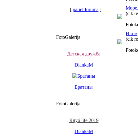
Море,
[
pāriet forumā
]
(cik r
Fotok
И отк
FotoGalerija
(cik r
Fotok
Детская дружба
DiankaM
Братаны
FotoGalerija
Клуб life 2019
DiankaM