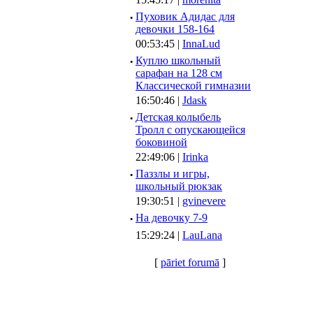
·
Пуховик Адидас для
девочки 158-164
00:53:45 |
InnaLud
·
Куплю школьный
сарафан на 128 см
Классической гимназии
16:50:46 |
Jdask
·
Детская колыбель
Тролл с опускающейся
боковиной
22:49:06 |
Irinka
·
Паззлы и игры,
школьный рюкзак
19:30:51 |
gvinevere
·
Hа девочку 7-9
15:29:24 |
LauLana
[
pāriet forumā
]