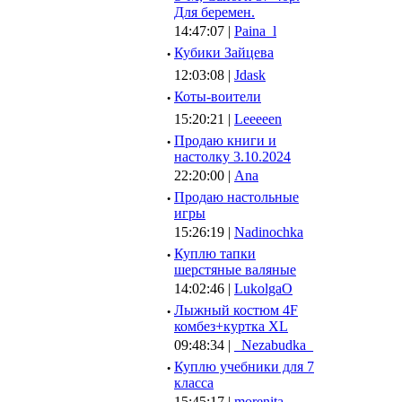
Для беремен.
14:47:07 |
Paina_l
·
Кубики Зайцева
12:03:08 |
Jdask
·
Коты-воители
15:20:21 |
Leeeeen
·
Продаю книги и
настолку 3.10.2024
22:20:00 |
Ana
·
Продаю настольные
игры
15:26:19 |
Nadinochka
·
Куплю тапки
шерстяные валяные
14:02:46 |
LukolgaO
·
Лыжный костюм 4F
комбез+куртка XL
09:48:34 |
_Nezabudka_
·
Куплю учебники для 7
класса
15:45:17 |
morenita