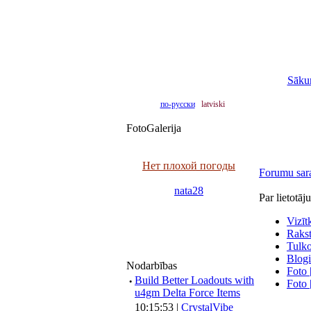
Sāku
по-русски
latviski
FotoGalerija
Нет плохой погоды
Forumu sar
nata28
Par lietotāj
Vizīt
Raksti
Tulko
Blogi
Nodarbības
Foto 
·
Build Better Loadouts with
Foto 
u4gm Delta Force Items
10:15:53 |
CrystalVibe