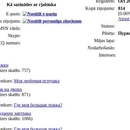
Reģistrēts:
Oct 2
Kā sazināties ar rjabinka
Kopā ziņojumu:
814
[0.06%
E-pasts:
Atrast
s ziņojums:
Statuss:
MSN vārds:
Pilsēta:
Пурв
Skype:
Mājas lapa:
CQ numurs:
Nodarbošanās:
Intereses:
ужки
eizes skatīts: 757)
onkurs:
Моя любимая игрушка
к на двоих
eizes skatīts: 871)
onkurs:
Где моя большая ложка?
дании завтрака
eizes skatīts: 1066)
onkurs:
Где моя большая ложка?