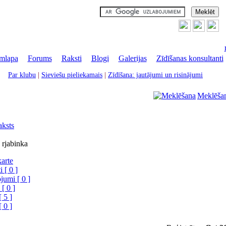
mlapa
|
Forums
|
Raksti
|
Blogi
|
Galerijas
|
Zīdīšanas konsultanti
Par klubu
|
Sieviešu pieliekamais
|
Zīdīšana: jautājumi un risinājumi
Meklēša
aksts
u rjabinka
karte
 [ 0 ]
jumi [ 0 ]
 [ 0 ]
[ 5 ]
[ 0 ]