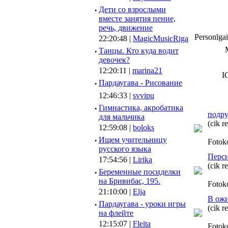
·
Дети со взрослыми
вместе занятия пение,
речь, движение
Personīgai
22:20:48 |
MagicMusicRiga
·
Танцы. Кто куда водит
девочек?
12:20:11 |
marina21
I
·
Пардаугава - Рисование
12:46:33 |
svvipu
·
Гимнастика, акробатика
подр
для мальчика
(cik r
12:59:08 |
boloks
·
Ищем учительницу
Fotok
русского языка
Перси
17:54:56 |
Lirika
(cik r
·
Беременные посиделки
на Бривибас, 195.
Fotok
21:10:00 |
Elja
В ожи
·
Пардаугава - уроки игры
(cik r
на флейте
12:15:07 |
Fleita
Fotok