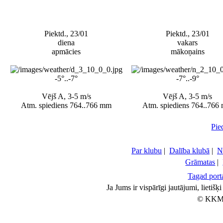
Piektd., 23/01
Piektd., 23/01
diena
vakars
apmācies
mākoņains
-5°..-7°
-7°..-9°
Vējš A, 3-5 m/s
Vējš A, 3-5 m/s
Atm. spiediens 764..766 mm
Atm. spiediens 764..766
Pie
Par klubu
|
Dalība klubā
|
N
Grāmatas
|
Tagad porta
Ja Jums ir vispārīgi jautājumi, lietiš
© KKM 