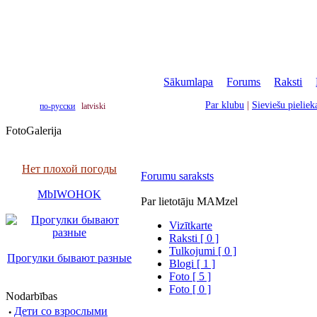
Sākumlapa
|
Forums
|
Raksti
|
Par klubu
|
Sieviešu pielie
по-русски
latviski
FotoGalerija
Нет плохой погоды
Forumu saraksts
MbIWOHOK
Par lietotāju MAMzel
Vizītkarte
Raksti [ 0 ]
Tulkojumi [ 0 ]
Прогулки бывают разные
Blogi [ 1 ]
Foto [ 5 ]
Foto [ 0 ]
Nodarbības
·
Дети со взрослыми