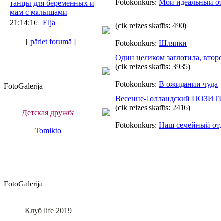
Fotokonkurs:
Мой идеальный о
танцы для беременных и
мам с малышами
21:14:16 |
Elja
(cik reizes skatīts: 490)
[
pāriet forumā
]
Fotokonkurs:
Шляпки
Один целиком заглотила, второ
(cik reizes skatīts: 3935)
Fotokonkurs:
В ожидании чуда
FotoGalerija
Весенне-Голландский ПОЗИТ
(cik reizes skatīts: 2416)
Детская дружба
Fotokonkurs:
Наш семейный от
Tomikto
FotoGalerija
Клуб life 2019