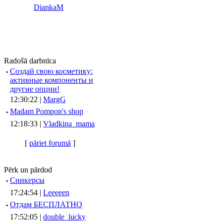
DiankaM
Radošā darbnīca
·
Создай свою косметику:
активные компоненты и
другие опции!
12:30:22 |
MargG
·
Madam Pompon's shop
12:18:33 |
Vladkina_mama
[
pāriet forumā
]
Pērk un pārdod
·
Сникерсы
17:24:54 |
Leeeeen
·
Отдам БЕСПЛАТНО
17:52:05 |
double_lucky