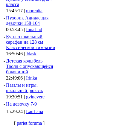
класса
15:45:17 |
morenita
·
Пуховик Адидас для
девочки 158-164
00:53:45 |
InnaLud
·
Куплю школьный
сарафан на 128 см
Классической гимназии
16:50:46 |
Jdask
·
Детская колыбель
Тролл с опускающейся
боковиной
22:49:06 |
Irinka
·
Паззлы и игры,
школьный рюкзак
19:30:51 |
gvinevere
·
Hа девочку 7-9
15:29:24 |
LauLana
[
pāriet forumā
]