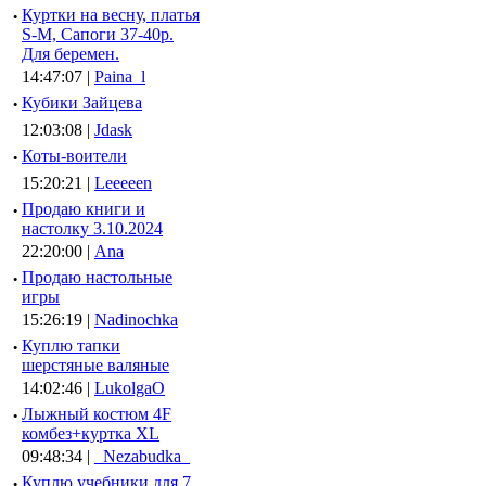
·
Куртки на весну, платья
S-M, Сапоги 37-40р.
Для беремен.
14:47:07 |
Paina_l
·
Кубики Зайцева
12:03:08 |
Jdask
·
Коты-воители
15:20:21 |
Leeeeen
·
Продаю книги и
настолку 3.10.2024
22:20:00 |
Ana
·
Продаю настольные
игры
15:26:19 |
Nadinochka
·
Куплю тапки
шерстяные валяные
14:02:46 |
LukolgaO
·
Лыжный костюм 4F
комбез+куртка XL
09:48:34 |
_Nezabudka_
·
Куплю учебники для 7