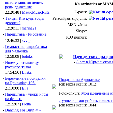
вместе занятия пение,
Kā sazināties ar MAM
речь, движение
E-pasts:
22:20:48 |
MagicMusicRiga
·
Танцы. Кто куда водит
Personīgais ziņojums:
девочек?
MSN vārds:
12:20:11 |
marina21
Skype:
·
Пардаугава - Рисование
ICQ numurs:
12:46:33 |
svvipu
·
Гимнастика, акробатика
для мальчика
12:59:08 |
boloks
Идеи детских праздни
·
8 лет в Юрмальском
·
Ищем учительницу
русского языка
17:54:56 |
Lirika
·
Беременные посиделки
Полдник на Адриатике
на Бривибас, 195.
(cik reizes skatīts: 1012)
21:10:00 |
Elja
Fotokonkurs:
Мой идеальный о
·
Пардаугава - уроки игры
на флейте
Лучше гор могут быть только г
12:15:07 |
Fleita
(cik reizes skatīts: 1044)
·
Dancing For Birth™ -