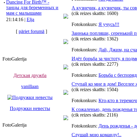
·
Dancing For Birth™ -
танцы для беременных и
А кузнечик, а кузнечик, ты сов
мам с малышами
(cik reizes skatīts: 1600)
21:14:16 |
Elja
Fotokonkurs:
Я учусь!!!
[
pāriet forumā
]
Заинька попляши, серенький по
(cik reizes skatīts: 1362)
Fotokonkurs:
Дай, Джим, на сча
Идёт борьба за чистоту, я подме
FotoGalerija
(cik reizes skatīts: 2277)
Fotokonkurs:
Борьба с беспоря
Детская дружба
Ступай ко мне в дом! Веселее 
vanillaan
(cik reizes skatīts: 1504)
Fotokonkurs:
Кто-кто в теремоч
Подружки невесты
К сожаленью, день рожденья тол
(cik reizes skatīts: 2116)
FotoGalerija
Fotokonkurs:
День рожденья - 
Слушай мою команду!..