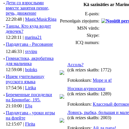
·
Дети со взрослыми
Kā sazināties ar Marin
вместе занятия пение,
речь, движение
E-pasts:
22:20:48 |
MagicMusicRiga
Personīgais ziņojums:
·
Танцы. Кто куда водит
MSN vārds:
девочек?
Skype:
12:20:11 |
marina21
ICQ numurs:
·
Пардаугава - Рисование
12:46:33 |
svvipu
·
Гимнастика, акробатика
для мальчика
Ассоль?
12:59:08 |
boloks
(cik reizes skatīts: 1772)
·
Ищем учительницу
Fotokonkurs:
Море и я!
русского языка
17:54:56 |
Lirika
Носики-курносики
(cik reizes skatīts: 1289)
·
Беременные посиделки
на Бривибас, 195.
Fotokonkurs:
Классный фотоко
21:10:00 |
Elja
Ловись, рыбка, большая и мале
·
Пардаугава - уроки игры
(cik reizes skatīts: 2003)
на флейте
12:15:07 |
Fleita
Fotokonkurs:
Ай да папа!