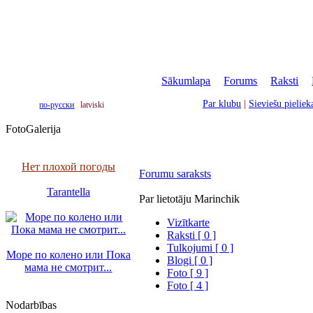
Sākumlapa
|
Forums
|
Raksti
|
Par klubu
|
Sieviešu pielie
по-русски
latviski
FotoGalerija
Нет плохой погоды
Forumu saraksts
Tarantella
Par lietotāju Marinchik
Vizītkarte
Raksti [ 0 ]
Tulkojumi [ 0 ]
Море по колено или Пока
Blogi [ 0 ]
мама не смотрит...
Foto [ 9 ]
Foto [ 4 ]
Nodarbības