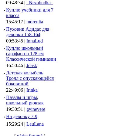
09:48:34 |
_Nezabudka_
·
Куплю учебники для 7
класса
15:45:17 |
morenita
·
Пуховик Адидас для
девочки 158-164
00:53:45 |
InnaLud
·
Куплю школьный
сарафан на 128 см
Классической гимназии
16:50:46 |
Jdask
·
Детская колыбель
Тролл с опускающейся
боковиной
22:49:06 |
Irinka
·
Паззлы и игры,
школьный рюкзак
19:30:51 |
gvinevere
·
Hа девочку 7-9
15:29:24 |
LauLana
[
pāriet forumā
]