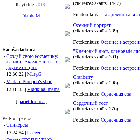
(cik reizes skatīts: 1447)
Клуб life 2019
Fotokonkurs:
Ты - девчонка, я -
DiankaM
Осенний портрет
(cik reizes skatīts: 289)
Fotokonkurs:
Осеннее настроен
Radošā darbnīca
"Кленовый лист, кленовый лист
·
Создай свою косметику:
(cik reizes skatīts: 301)
активные компоненты и
другие опции!
Fotokonkurs:
Осеннее настроен
12:30:22 |
MargG
Cranberry
·
Madam Pompon's shop
(cik reizes skatīts: 298)
12:18:33 |
Vladkina_mama
Fotokonkurs:
Сердечная еда
[
pāriet forumā
]
Сердечный тост
(cik reizes skatīts: 276)
Pērk un pārdod
Fotokonkurs:
Сердечная еда
·
Сникерсы
17:24:54 |
Leeeeen