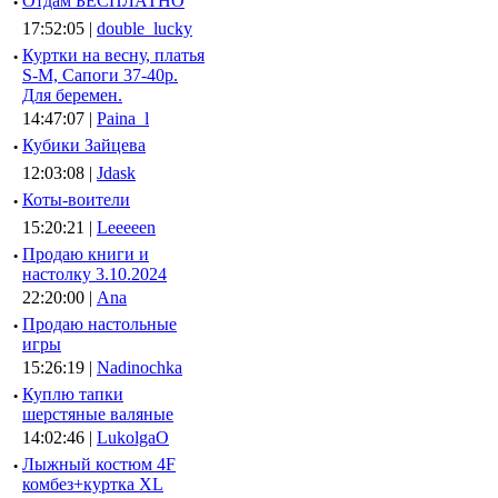
·
Отдам БЕСПЛАТНО
17:52:05 |
double_lucky
·
Куртки на весну, платья
S-M, Сапоги 37-40р.
Для беремен.
14:47:07 |
Paina_l
·
Кубики Зайцева
12:03:08 |
Jdask
·
Коты-воители
15:20:21 |
Leeeeen
·
Продаю книги и
настолку 3.10.2024
22:20:00 |
Ana
·
Продаю настольные
игры
15:26:19 |
Nadinochka
·
Куплю тапки
шерстяные валяные
14:02:46 |
LukolgaO
·
Лыжный костюм 4F
комбез+куртка XL