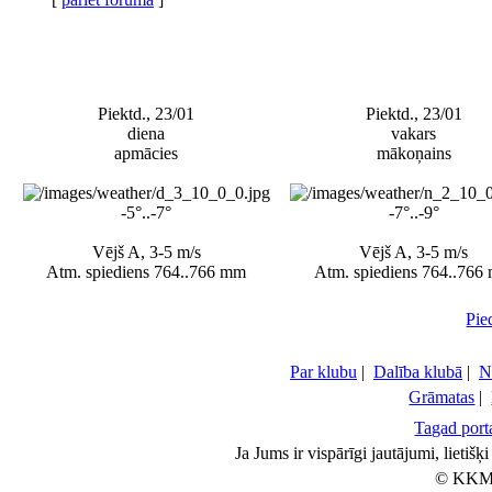
Piektd., 23/01
Piektd., 23/01
diena
vakars
apmācies
mākoņains
-5°..-7°
-7°..-9°
Vējš A, 3-5 m/s
Vējš A, 3-5 m/s
Atm. spiediens 764..766 mm
Atm. spiediens 764..766
Pie
Par klubu
|
Dalība klubā
|
N
Grāmatas
|
Tagad porta
Ja Jums ir vispārīgi jautājumi, lietiš
© KKM 