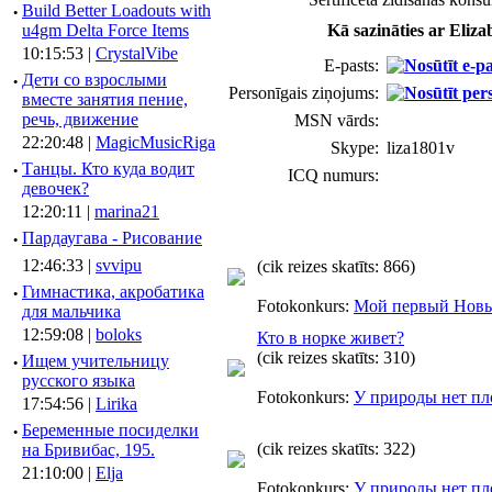
·
Build Better Loadouts with
u4gm Delta Force Items
Kā sazināties ar Eliza
10:15:53 |
CrystalVibe
E-pasts:
·
Дети со взрослыми
Personīgais ziņojums:
вместе занятия пение,
речь, движение
MSN vārds:
22:20:48 |
MagicMusicRiga
Skype:
liza1801v
·
Танцы. Кто куда водит
ICQ numurs:
девочек?
12:20:11 |
marina21
·
Пардаугава - Рисование
12:46:33 |
svvipu
(cik reizes skatīts: 866)
·
Гимнастика, акробатика
Fotokonkurs:
Мой первый Новы
для мальчика
12:59:08 |
boloks
Кто в норке живет?
(cik reizes skatīts: 310)
·
Ищем учительницу
русского языка
Fotokonkurs:
У природы нет пл
17:54:56 |
Lirika
·
Беременные посиделки
(cik reizes skatīts: 322)
на Бривибас, 195.
21:10:00 |
Elja
Fotokonkurs:
У природы нет пл