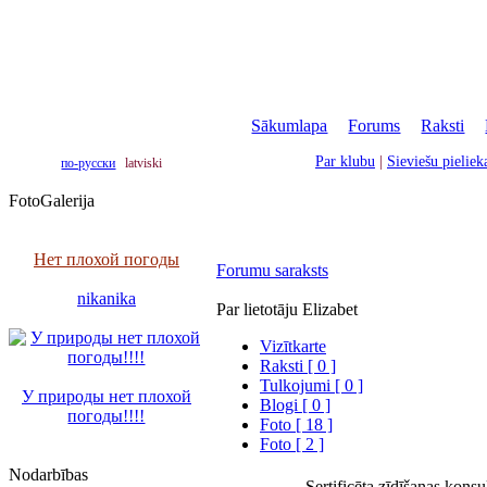
Sākumlapa
|
Forums
|
Raksti
|
Par klubu
|
Sieviešu pielie
по-русски
latviski
FotoGalerija
Нет плохой погоды
Forumu saraksts
nikanika
Par lietotāju Elizabet
Vizītkarte
Raksti [ 0 ]
Tulkojumi [ 0 ]
У природы нет плохой
Blogi [ 0 ]
погоды!!!!
Foto [ 18 ]
Foto [ 2 ]
Nodarbības
Sertificēta zīdīšanas konsu