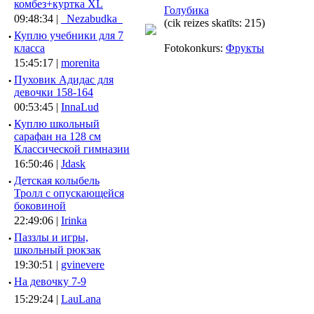
комбез+куртка XL
Голубика
09:48:34 |
_Nezabudka_
(cik reizes skatīts: 215)
·
Куплю учебники для 7
класса
Fotokonkurs:
Фрукты
15:45:17 |
morenita
·
Пуховик Адидас для
девочки 158-164
00:53:45 |
InnaLud
·
Куплю школьный
сарафан на 128 см
Классической гимназии
16:50:46 |
Jdask
·
Детская колыбель
Тролл с опускающейся
боковиной
22:49:06 |
Irinka
·
Паззлы и игры,
школьный рюкзак
19:30:51 |
gvinevere
·
Hа девочку 7-9
15:29:24 |
LauLana