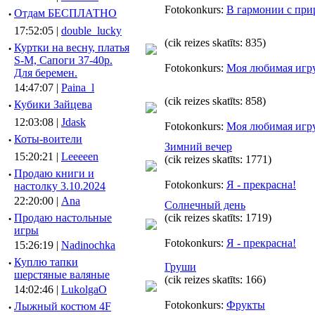
Fotokonkurs:
В гармонии с при
·
Отдам БЕСПЛАТНО
17:52:05 |
double_lucky
(cik reizes skatīts: 835)
·
Куртки на весну, платья
S-M, Сапоги 37-40р.
Fotokonkurs:
Моя любимая игр
Для беремен.
14:47:07 |
Paina_l
(cik reizes skatīts: 858)
·
Кубики Зайцева
12:03:08 |
Jdask
Fotokonkurs:
Моя любимая игр
·
Коты-воители
Зимний вечер
15:20:21 |
Leeeeen
(cik reizes skatīts: 1771)
·
Продаю книги и
Fotokonkurs:
Я - прекрасна!
настолку 3.10.2024
22:20:00 |
Ana
Солнечный день
·
Продаю настольные
(cik reizes skatīts: 1719)
игры
Fotokonkurs:
Я - прекрасна!
15:26:19 |
Nadinochka
·
Куплю тапки
Груши
шерстяные валяные
(cik reizes skatīts: 166)
14:02:46 |
LukolgaO
Fotokonkurs:
Фрукты
·
Лыжный костюм 4F