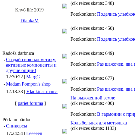
(cik reizes skatīts: 348)
Клуб life 2019
Fotokonkurs:
Поделись улыбко
DiankaM
(cik reizes skatīts: 450)
Fotokonkurs:
Поделись улыбко
Radošā darbnīca
(cik reizes skatīts: 649)
·
Создай свою косметику:
Fotokonkurs:
Раз шажочек, два
активные компоненты и
другие опции!
12:30:22 |
MargG
(cik reizes skatīts: 677)
·
Madam Pompon's shop
Fotokonkurs:
Раз шажочек, два
12:18:33 |
Vladkina_mama
На выжженной земле
[
pāriet forumā
]
(cik reizes skatīts: 400)
Fotokonkurs:
В гармонии с при
Pērk un pārdod
Колыбельная для мотылька
·
Сникерсы
(cik reizes skatīts: 1133)
17:24:54 |
Leeeeen