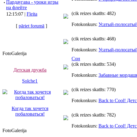
·
Пардаугава - уроки игры
на флейте
(cik reizes skatīts: 482)
12:15:07 |
Fleita
Fotokonkurs:
Усатый-полосаты
[
pāriet forumā
]
(cik reizes skatīts: 468)
Fotokonkurs:
Усатый-полосаты
FotoGalerija
Сон
(cik reizes skatīts: 534)
Детская дружба
Fotokonkurs:
Забавные мордаш
Solche1
(cik reizes skatīts: 770)
Fotokonkurs:
Back to Cool! Дет
Когда так хочется
побаловаться!
(cik reizes skatīts: 782)
Fotokonkurs:
Back to Cool! Дет
FotoGalerija