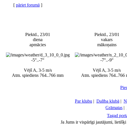
[
pāriet forumā
]
Piektd., 23/01
Piektd., 23/01
diena
vakars
apmācies
mākoņains
-5°..-7°
-7°..-9°
Vējš A, 3-5 m/s
Vējš A, 3-5 m/s
Atm. spiediens 764..766 mm
Atm. spiediens 764..766
Pie
Par klubu
|
Dalība klubā
|
N
Grāmatas
|
Tagad porta
Ja Jums ir vispārīgi jautājumi, lietiš