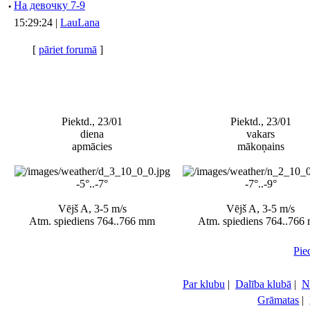
·
Hа девочку 7-9
15:29:24 |
LauLana
[
pāriet forumā
]
Piektd., 23/01
Piektd., 23/01
diena
vakars
apmācies
mākoņains
-5°..-7°
-7°..-9°
Vējš A, 3-5 m/s
Vējš A, 3-5 m/s
Atm. spiediens 764..766 mm
Atm. spiediens 764..766
Pie
Par klubu
|
Dalība klubā
|
N
Grāmatas
|