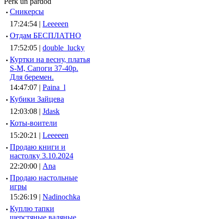
Pērk un pārdod
·
Сникерсы
17:24:54 |
Leeeeen
·
Отдам БЕСПЛАТНО
17:52:05 |
double_lucky
·
Куртки на весну, платья
S-M, Сапоги 37-40р.
Для беремен.
14:47:07 |
Paina_l
·
Кубики Зайцева
12:03:08 |
Jdask
·
Коты-воители
15:20:21 |
Leeeeen
·
Продаю книги и
настолку 3.10.2024
22:20:00 |
Ana
·
Продаю настольные
игры
15:26:19 |
Nadinochka
·
Куплю тапки
шерстяные валяные