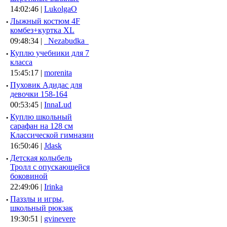
14:02:46 |
LukolgaO
·
Лыжный костюм 4F
комбез+куртка XL
09:48:34 |
_Nezabudka_
·
Куплю учебники для 7
класса
15:45:17 |
morenita
·
Пуховик Адидас для
девочки 158-164
00:53:45 |
InnaLud
·
Куплю школьный
сарафан на 128 см
Классической гимназии
16:50:46 |
Jdask
·
Детская колыбель
Тролл с опускающейся
боковиной
22:49:06 |
Irinka
·
Паззлы и игры,
школьный рюкзак
19:30:51 |
gvinevere