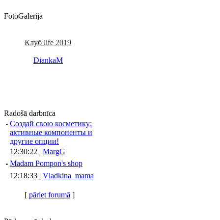
FotoGalerija
Клуб life 2019
DiankaM
Radošā darbnīca
·
Создай свою косметику:
активные компоненты и
другие опции!
12:30:22 |
MargG
·
Madam Pompon's shop
12:18:33 |
Vladkina_mama
[
pāriet forumā
]