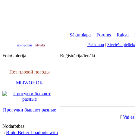
Sākumlapa
|
Forums
|
Raksti
|
Par klubu
|
Sieviešu pielie
по-русски
latviski
FotoGalerija
Reģistrācija/Ienākt
Нет плохой погоды
MbIWOHOK
Прогулки бывают разные
[
Vai es
Nodarbības
·
Build Better Loadouts with