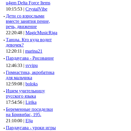
u4gm Delta Force Items
10:15:53 |
CrystalVibe
·
Дети со взрослыми
вместе занятия пение,
речь, движение
22:20:48 |
MagicMusicRiga
·
Танцы. Кто куда водит
девочек?
12:20:11 |
marina21
·
Пардаугава - Рисование
12:46:33 |
svvipu
·
Гимнастика, акробатика
для мальчика
12:59:08 |
boloks
·
Ищем учительницу
русского языка
17:54:56 |
Lirika
·
Беременные посиделки
на Бривибас, 195.
21:10:00 |
Elja
·
Пардаугава - уроки игры