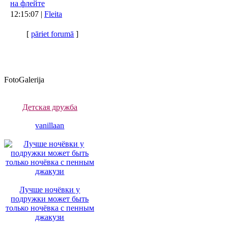
на флейте
12:15:07 |
Fleita
[
pāriet forumā
]
FotoGalerija
Детская дружба
vanillaan
Лучше ночёвки у
подружки может быть
только ночёвка с пенным
джакузи