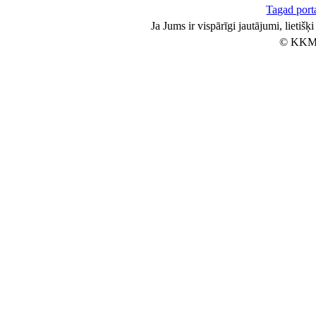
Tagad porta
Ja Jums ir vispārīgi jautājumi, lietiš
© KKM 