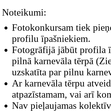
Noteikumi:
Fotokonkursam tiek pieņe
profilu īpašniekiem.
Fotogrāfijā jābūt profila
pilnā karnevāla tērpā (Zi
uzskatīta par pilnu karnev
Ar karnevāla tērpu atvei
atpazīstamam, vai arī ko
Nav pieļaujamas kolektīv