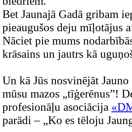
biedriem.
Bet Jaunajā Gadā gribam iep
pieaugušos deju mīļotājus a
Nāciet pie mums nodarbībās
krāsains un jautrs kā uguņo
Un kā Jūs nosvinējāt Jauno 
mūsu mazos „tīģerēnus”! De
profesionāļu asociācija
«D
parādi – „Ko es tēloju Jaun