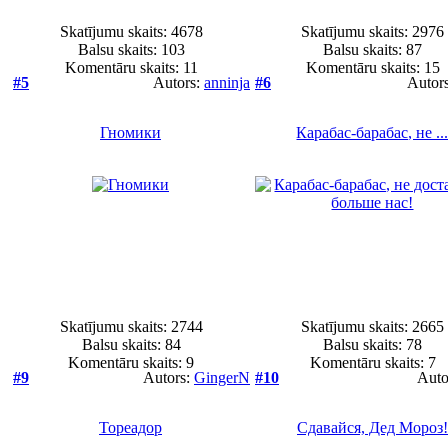
Skatījumu skaits: 4678
Skatījumu skaits: 2976
Balsu skaits:
103
Balsu skaits:
87
Komentāru skaits: 11
Komentāru skaits: 15
#5
Autors:
anninja
#6
Autor
Гномики
Карабас-барабас, не ..
Skatījumu skaits: 2744
Skatījumu skaits: 2665
Balsu skaits:
84
Balsu skaits:
78
Komentāru skaits: 9
Komentāru skaits: 7
#9
Autors:
GingerN
#10
Auto
Тореадор
Сдавайся, Дед Мороз!