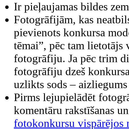
Ir pieļaujamas bildes ze
Fotogrāfijām, kas neatbi
pievienots konkursa mode
tēmai”, pēc tam lietotājs 
fotogrāfiju. Ja pēc trim d
fotogrāfiju dzeš konkursa
uzlikts sods – aizliegums 
Pirms lejupielādēt fotogr
komentāru rakstīšanas u
fotokonkursu vispārējos 