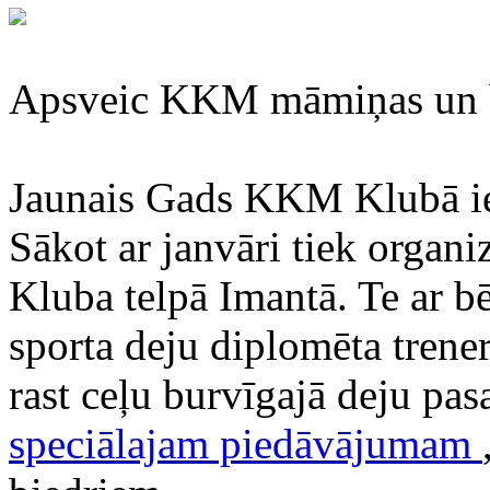
Apsveic KKM māmiņas un b
Jaunais Gads KKM Klubā ien
Sākot ar janvāri tiek orga
Kluba telpā Imantā. Te ar b
sporta deju diplomēta trene
rast ceļu burvīgajā deju pa
speciālajam piedāvājumam