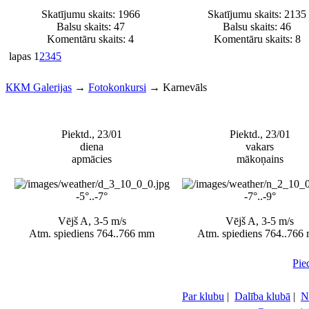
Skatījumu skaits: 1966
Skatījumu skaits: 2135
Balsu skaits:
47
Balsu skaits:
46
Komentāru skaits: 4
Komentāru skaits: 8
lapas
1
2
3
4
5
ККМ Galerijas
→
Fotokonkursi
→
Karnevāls
Piektd., 23/01
Piektd., 23/01
diena
vakars
apmācies
mākoņains
-5°..-7°
-7°..-9°
Vējš A, 3-5 m/s
Vējš A, 3-5 m/s
Atm. spiediens 764..766 mm
Atm. spiediens 764..766
Pie
Par klubu
|
Dalība klubā
|
N