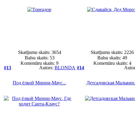
Skatījumu skaits: 3654
Skatījumu skaits: 2226
Balsu skaits:
53
Balsu skaits:
49
Komentāru skaits: 9
Komentāru skaits: 4
#13
Autors:
BLONDA
#14
Auto
Под ёлкой Минни-Маус...
Детсадовская Мальвин.