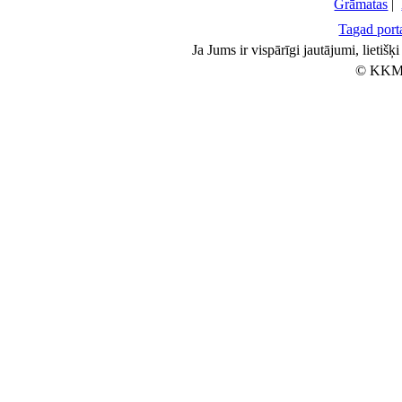
Grāmatas
|
Tagad porta
Ja Jums ir vispārīgi jautājumi, lietiš
© KKM 