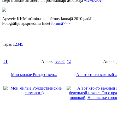
Deju mākslas amatieru un profesionāļu asociācija
«DMAPA»
Apsveic KKM māmiņas un bērnus Jaunajā 2010.gadā!
Fotogrāfiju apspriešanu lasiet
forumā>>>
lapas
1
2
3
4
5
#1
Autors:
ivetaC
#2
Autors:
Мои милые Рождествен...
А вот кто-то важный ..