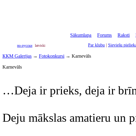
Sākumlapa
|
Forums
|
Raksti
|
Par klubu
|
Sieviešu pielie
по-русски
latviski
ККМ Galerijas
→
Fotokonkursi
→
Karnevāls
Karnevāls
…Deja ir prieks, deja ir br
Deju mākslas amatieru un p