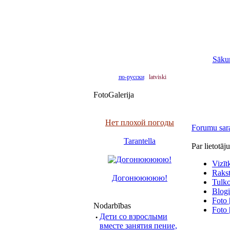
Sāku
по-русски
latviski
FotoGalerija
Нет плохой погоды
Forumu sar
Tarantella
Par lietot
Vizīt
Raksti
Догонююююю!
Tulko
Blogi
Foto 
Nodarbības
Foto 
·
Дети со взрослыми
вместе занятия пение,