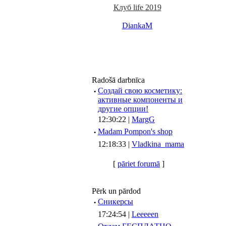
Клуб life 2019
DiankaM
Radošā darbnīca
·
Создай свою косметику:
активные компоненты и
другие опции!
12:30:22 |
MargG
·
Madam Pompon's shop
12:18:33 |
Vladkina_mama
[
pāriet forumā
]
Pērk un pārdod
·
Сникерсы
17:24:54 |
Leeeeen