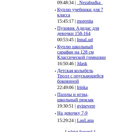
09:48:34 |
_Nezabudka_
·
Куплю учебники для 7
класса
15:45:17 |
morenita
·
Пуховик Адидас для
девочки 158-164
00:53:45 |
InnaLud
·
Куплю школьный
сарафан на 128 см
Классической гимназии
16:50:46 |
Jdask
·
Детская колыбель
Тролл с опускающейся
боковиной
22:49:06 |
Irinka
·
Паззлы и игры,
школьный рюкзак
19:30:51 |
gvinevere
·
Hа девочку 7-9
15:29:24 |
LauLana
[
pāriet forumā
]