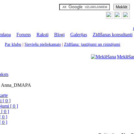
mlapa
|
Forums
|
Raksti
|
Blogi
|
Galerijas
|
Zīdīšanas konsultanti
Par klubu
|
Sieviešu pieliekamais
|
Zīdīšana: jautājumi un risinājumi
Meklēša
aksts
āju Anna_DMAPA
karte
 [ 0 ]
jumi [ 0 ]
 [ 0 ]
[ 0 ]
[ 0 ]