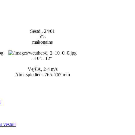
Sestd., 24/01
rīts
mākoņains
-10°..-12°
Vējš A, 2-4 m/s
Atm. spiediens 765..767 mm
i
s vēstuli