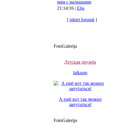
мам с малышами
21:14:16 |
Elja
[
pāriet forumā
]
FotoGalerija
Детская дружба
lalkasm
А ещё вот так можно
запутаться!
FotoGalerija