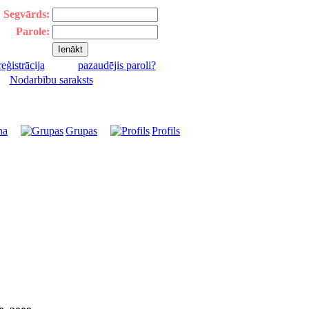
Segvārds:
Parole:
reģistrācija
pazaudējis paroli?
|
Nodarbību saraksts
na
Grupas
Profils