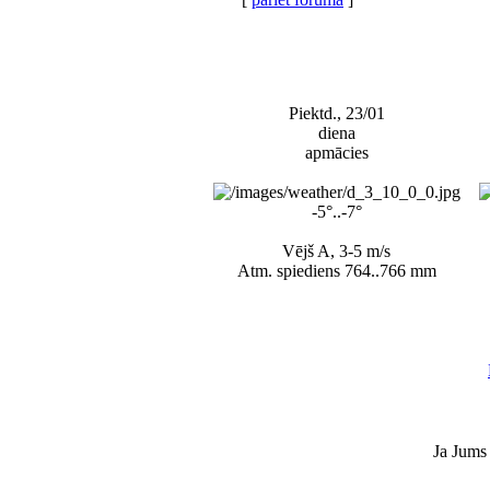
Piektd., 23/01
diena
apmācies
-5°..-7°
Vējš A, 3-5 m/s
Atm. spiediens 764..766 mm
Ja Jums 