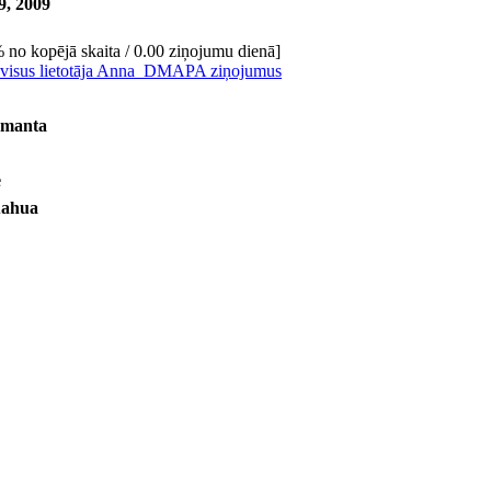
9, 2009
 no kopējā skaita / 0.00 ziņojumu dienā]
 visus lietotāja Anna_DMAPA ziņojumus
Imanta
e
uahua