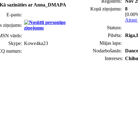
Reģistrēts:
Nov 2
Kā sazināties ar Anna_DMAPA
Kopā ziņojumu:
8
[0.00%
E-pasts:
Atrast
s ziņojums:
Statuss:
Pilsēta:
Riga,
MSN vārds:
Mājas lapa:
Skype:
Kowe4ka23
Nodarbošanās:
Danc
CQ numurs:
Intereses:
Chih