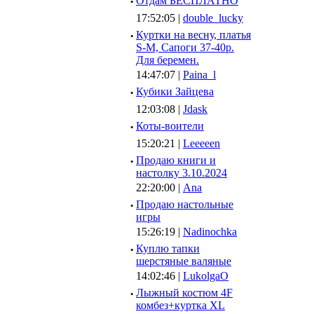
·
Отдам БЕСПЛАТНО
17:52:05 |
double_lucky
·
Куртки на весну, платья
S-M, Сапоги 37-40р.
Для беремен.
14:47:07 |
Paina_l
·
Кубики Зайцева
12:03:08 |
Jdask
·
Коты-воители
15:20:21 |
Leeeeen
·
Продаю книги и
настолку 3.10.2024
22:20:00 |
Ana
·
Продаю настольные
игры
15:26:19 |
Nadinochka
·
Куплю тапки
шерстяные валяные
14:02:46 |
LukolgaO
·
Лыжный костюм 4F
комбез+куртка XL