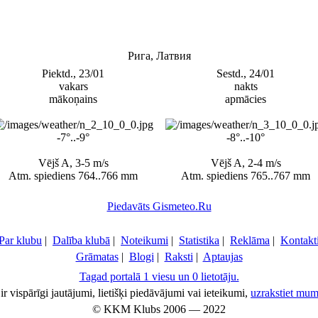
Рига, Латвия
Piektd., 23/01
Sestd., 24/01
vakars
nakts
mākoņains
apmācies
-7°..-9°
-8°..-10°
Vējš A, 3-5 m/s
Vējš A, 2-4 m/s
Atm. spiediens 764..766 mm
Atm. spiediens 765..767 mm
Piedavāts Gismeteo.Ru
Par klubu
|
Dalība klubā
|
Noteikumi
|
Statistika
|
Reklāma
|
Kontakt
Grāmatas
|
Blogi
|
Raksti
|
Aptaujas
Tagad portalā 1 viesu un 0 lietotāju.
ir vispārīgi jautājumi, lietišķi piedāvājumi vai ieteikumi,
uzrakstiet mum
© KKM Klubs 2006 — 2022