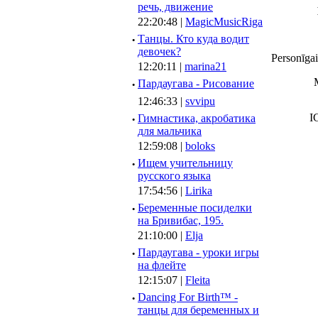
речь, движение
22:20:48 |
MagicMusicRiga
·
Танцы. Кто куда водит
девочек?
Personīgai
12:20:11 |
marina21
·
Пардаугава - Рисование
12:46:33 |
svvipu
I
·
Гимнастика, акробатика
для мальчика
12:59:08 |
boloks
·
Ищем учительницу
русского языка
17:54:56 |
Lirika
·
Беременные посиделки
на Бривибас, 195.
21:10:00 |
Elja
·
Пардаугава - уроки игры
на флейте
12:15:07 |
Fleita
·
Dancing For Birth™ -
танцы для беременных и