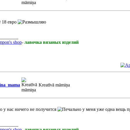
 18 евро
________
pon's shop
-
лавочка вязаных изделий
ina_mama
Kreatīvā māmiņa
то у нас ничего не получится
у меня уже одна вещь 
________
pon's shop
-
лавочка вязаных изделий