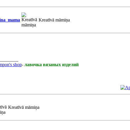
ina_mama
Kreatīvā māmiņa
________
pon's shop
-
лавочка вязаных изделий
Kreatīvā māmiņa