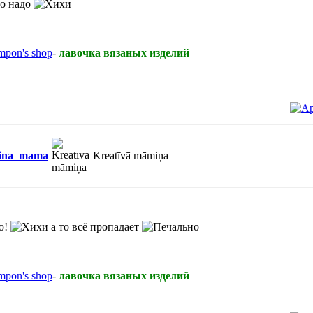
ро надо
________
pon's shop
-
лавочка вязаных изделий
ina_mama
Kreatīvā māmiņa
о!
а то всё пропадает
________
pon's shop
-
лавочка вязаных изделий