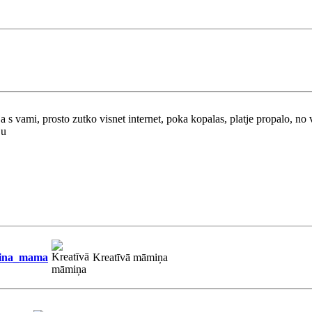
a s vami, prosto zutko visnet internet, poka kopalas, platje propalo, no 
ju
ina_mama
Kreatīvā māmiņa