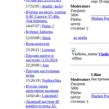
·
Отдам БЕСПЛАТНО
еще 18 ев
17:52:05 |
double_lucky
Moderators
Ziņojumi:
·
Куртки на весну, платья
_________
5806
S-M, Сапоги 37-40р.
Madam Pom
Pilsēta:
Для беремен.
центр
14:47:07 |
Paina_l
столицы :)
·
Кубики Зайцева
uz augšu
12:03:08 |
Jdask
·
Коты-воители
15:20:21 |
Leeeeen
Vladk
·
Продаю книги и
настолку 3.10.2024
22:20:00 |
Ana
·
Продаю настольные
Lilian
игры
быстреньк
Moderators
15:26:19 |
Nadinochka
Ziņojumi:
·
Куплю тапки
5806
шерстяные валяные
_________
Pilsēta:
14:02:46 |
LukolgaO
Madam Pom
центр
столицы :)
·
Лыжный костюм 4F
комбез+куртка XL