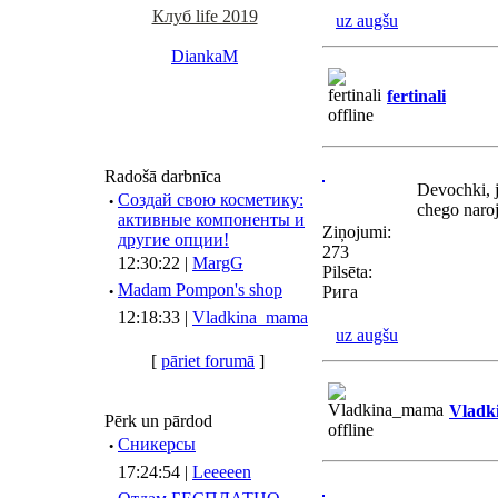
Клуб life 2019
uz augšu
DiankaM
fertinali
Radošā darbnīca
Devochki, j
·
Создай свою косметику:
chego naro
активные компоненты и
Ziņojumi:
другие опции!
273
12:30:22 |
MargG
Pilsēta:
·
Madam Pompon's shop
Рига
12:18:33 |
Vladkina_mama
uz augšu
[
pāriet forumā
]
Vladk
Pērk un pārdod
·
Сникерсы
17:24:54 |
Leeeeen