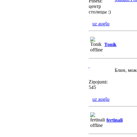
Pilsēta:
центр
столицы :)
uz augšu
Tonik
Блин, мож
Ziņojumi:
545
uz augšu
fertinali