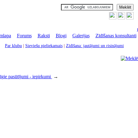
mlapa
|
Forums
|
Raksti
|
Blogi
|
Galerijas
|
Zīdīšanas konsultanti
Par klubu
|
Sieviešu pieliekamais
|
Zīdīšana: jautājumi un risinājumi
gie pasūtījumi - iepirkumi
→