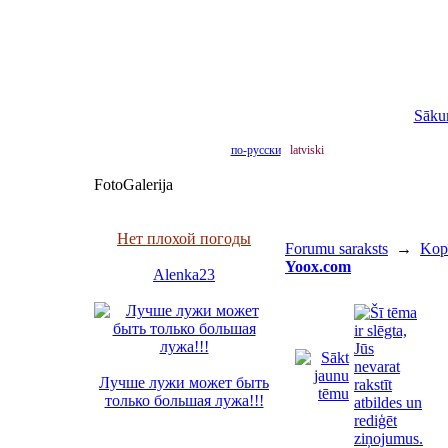
Sāku
по-русски
latviski
FotoGalerija
Нет плохой погоды
Forumu saraksts
→
Kopī
Yoox.com
Alenka23
Лучше лужи может быть
только большая лужа!!!