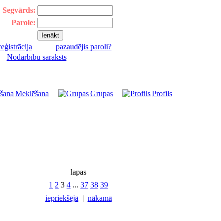
Segvārds:
Parole:
reģistrācija
pazaudējis paroli?
|
Nodarbību saraksts
Meklēšana
Grupas
Profils
lapas
1
2
3
4
...
37
38
39
iepriekšējā
|
nākamā