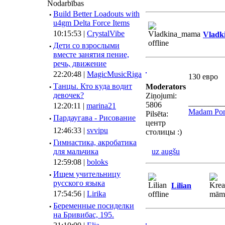
Nodarbības
·
Build Better Loadouts with
u4gm Delta Force Items
10:15:53 |
CrystalVibe
Vladk
·
Дети со взрослыми
вместе занятия пение,
речь, движение
22:20:48 |
MagicMusicRiga
130 евро
·
Танцы. Кто куда водит
Moderators
девочек?
Ziņojumi:
_________
5806
12:20:11 |
marina21
Madam Pom
Pilsēta:
·
Пардаугава - Рисование
центр
12:46:33 |
svvipu
столицы :)
·
Гимнастика, акробатика
для мальчика
uz augšu
12:59:08 |
boloks
·
Ищем учительницу
русского языка
Lilian
17:54:56 |
Lirika
·
Беременные посиделки
на Бривибас, 195.