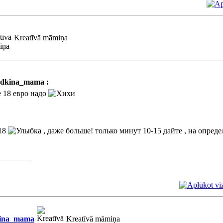
Kreatīvā māmiņa
dkina_mama :
 18 евро надо
 18
, даже больше! только минут 10-15 дайте , на опред
________
ina_mama
Kreatīvā māmiņa