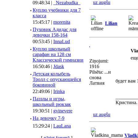
uz augšu
09:48:34 |
_Nezabudka_
·
Куплю учебники для 7
класса
15:45:17 |
morenita
Lilian
·
Пуховик Адидас для
девочки 158-164
00:53:45 |
InnaLud
·
Куплю школьный
Vla
сарафан на 128 см
еще
Классической гимназии
Ziņojumi:
16:50:46 |
Jdask
1916
Pilsēta: ...и
·
Детская колыбель
снова
Тролл с опускающейся
будет вам
Латвия
боковиной
22:49:06 |
Irinka
_________
·
Паззлы и игры,
Кристина.
школьный рюкзак
19:30:51 |
gvinevere
uz augšu
·
Hа девочку 7-9
15:29:24 |
LauLana
Vladk
[
pāriet forumā
]