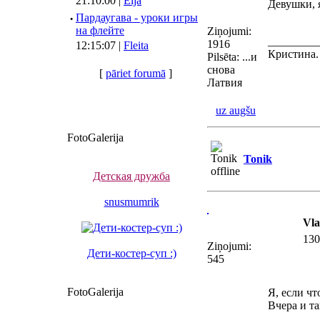
21:10:00 |
Elja
Девушки, я
·
Пардаугава - уроки игры
на флейте
Ziņojumi:
_________
1916
12:15:07 |
Fleita
Кристина.
Pilsēta: ...и
снова
[
pāriet forumā
]
Латвия
uz augšu
FotoGalerija
Tonik
Детская дружба
snusmumrik
Vla
130
Ziņojumi:
Дети-костер-суп :)
545
FotoGalerija
Я, если чт
Вчера и та