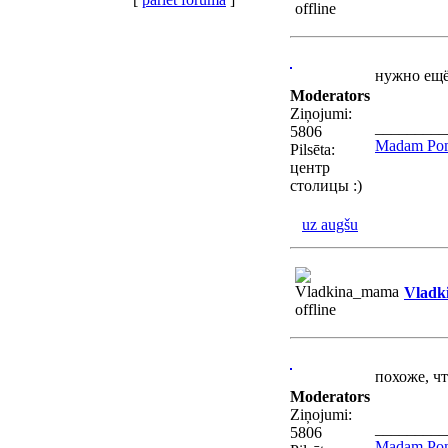
нужно ещё
Moderators
Ziņojumi:
_________
5806
Madam Pom
Pilsēta:
центр
столицы :)
uz augšu
Vladk
похоже, ч
Moderators
Ziņojumi:
_________
5806
Madam Pom