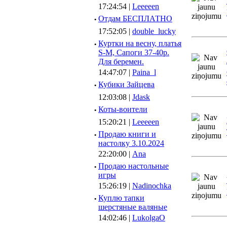
17:24:54 |
Leeeeen
·
Отдам БЕСПЛАТНО
17:52:05 |
double_lucky
·
Куртки на весну, платья
S-M, Сапоги 37-40р.
Для беремен.
14:47:07 |
Paina_l
·
Кубики Зайцева
12:03:08 |
Jdask
·
Коты-воители
15:20:21 |
Leeeeen
·
Продаю книги и
настолку 3.10.2024
22:20:00 |
Ana
·
Продаю настольные
игры
15:26:19 |
Nadinochka
·
Куплю тапки
шерстяные валяные
14:02:46 |
LukolgaO