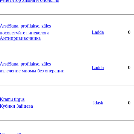
Репетитор химия и биология
Ārstēšana, profilakse, zāles
Ladda
0
посоветуйте гинеколога
Антипрививочника
Ārstēšana, profilakse, zāles
Ladda
0
излечение миомы без операции
Krāmu tirgus
Jdask
0
Кубики Зайцева