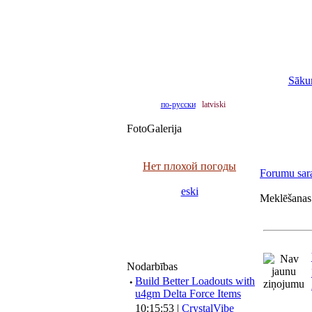
Sāku
по-русски
latviski
FotoGalerija
Нет плохой погоды
Forumu sar
eski
Meklēšanas 
Nodarbības
·
Build Better Loadouts with
u4gm Delta Force Items
10:15:53 |
CrystalVibe