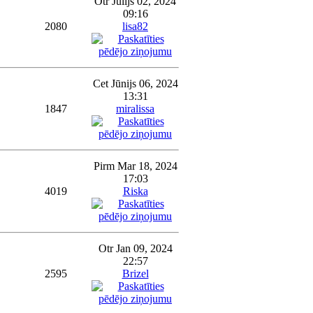
Otr Jūlijs 02, 2024
09:16
2080
lisa82
Cet Jūnijs 06, 2024
13:31
1847
miralissa
Pirm Mar 18, 2024
17:03
4019
Riska
Otr Jan 09, 2024
22:57
2595
Brizel