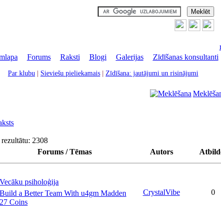
mlapa
|
Forums
|
Raksti
|
Blogi
|
Galerijas
|
Zīdīšanas konsultanti
Par klubu
|
Sieviešu pieliekamais
|
Zīdīšana: jautājumi un risinājumi
Meklēša
aksts
rezultātu: 2308
Forums / Tēmas
Autors
Atbild
Vecāku psiholoģija
CrystalVibe
0
Build a Better Team With u4gm Madden
27 Coins