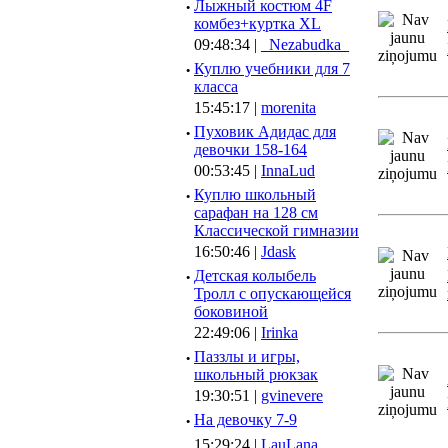
·
Лыжный костюм 4F
комбез+куртка XL
09:48:34 |
_Nezabudka_
·
Куплю учебники для 7
класса
15:45:17 |
morenita
·
Пуховик Адидас для
девочки 158-164
00:53:45 |
InnaLud
·
Куплю школьный
сарафан на 128 см
Классической гимназии
16:50:46 |
Jdask
·
Детская колыбель
Тролл с опускающейся
боковиной
22:49:06 |
Irinka
·
Паззлы и игры,
школьный рюкзак
19:30:51 |
gvinevere
·
Hа девочку 7-9
15:29:24 |
LauLana