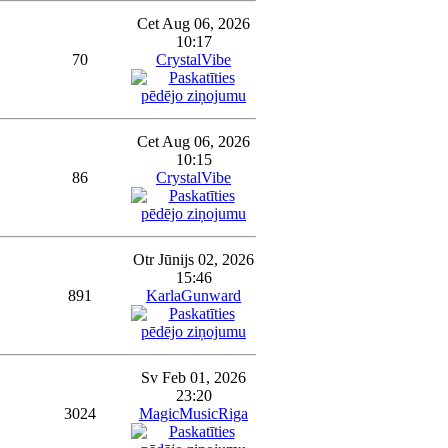
Cet Aug 06, 2026
10:17
70
CrystalVibe
Cet Aug 06, 2026
10:15
86
CrystalVibe
Otr Jūnijs 02, 2026
15:46
891
KarlaGunward
Sv Feb 01, 2026
23:20
3024
MagicMusicRiga