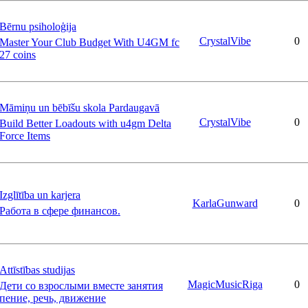
Bērnu psiholoģija
CrystalVibe
0
Master Your Club Budget With U4GM fc
27 coins
Māmiņu un bēbīšu skola Pardaugavā
CrystalVibe
0
Build Better Loadouts with u4gm Delta
Force Items
Izglītība un karjera
KarlaGunward
0
Работа в сфере финансов.
Attīstības studijas
MagicMusicRiga
0
Дети со взрослыми вместе занятия
пение, речь, движение