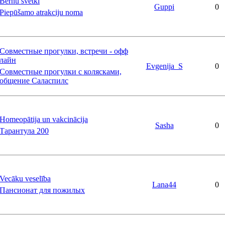
Bērnu svētki
Guppi
0
Piepūšamo atrakciju noma
Совместные прогулки, встречи - офф
лайн
Evgenija_S
0
Совместные прогулки с колясками,
общение Саласпилс
Homeopātija un vakcinācija
Sasha
0
Тарантула 200
Vecāku veselība
Lana44
0
Пансионат для пожилых