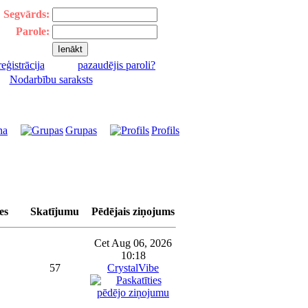
Segvārds:
Parole:
reģistrācija
pazaudējis paroli?
|
Nodarbību saraksts
na
Grupas
Profils
es
Skatījumu
Pēdējais ziņojums
Cet Aug 06, 2026
10:18
57
CrystalVibe