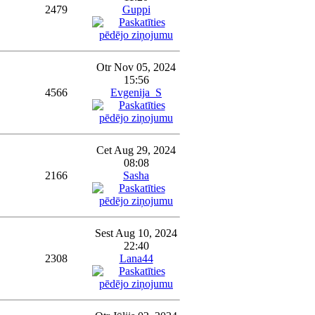
2479
Guppi
Otr Nov 05, 2024
15:56
4566
Evgenija_S
Cet Aug 29, 2024
08:08
2166
Sasha
Sest Aug 10, 2024
22:40
2308
Lana44