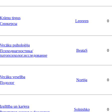
Krāmu tirgus
Leeeeen
0
Сникерсы
Vecāku psiholoģija
BeataS
0
Психодиагностика/
патопсихолог.исследование
Vecāku veselība
Nortija
0
Подолог
Izglītība un karjera
Solnishko
0