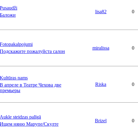
Pusaudži
lisa82
0
Баложи
Fotopakalpojumi
miralissa
0
Подскажите пожалуйста салон
Kultūras nams
Riska
0
В апреле в Театре Чехова две
премьеры
Aukle steidzas palīgā
Brizel
0
Ищем няню Марупе/Скулте