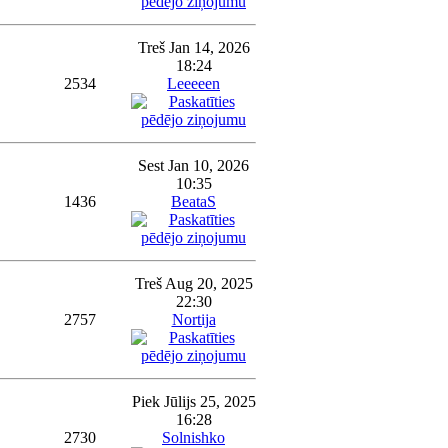
Treš Jan 14, 2026
18:24
2534
Leeeeen
Sest Jan 10, 2026
10:35
1436
BeataS
Treš Aug 20, 2025
22:30
2757
Nortija
Piek Jūlijs 25, 2025
16:28
2730
Solnishko