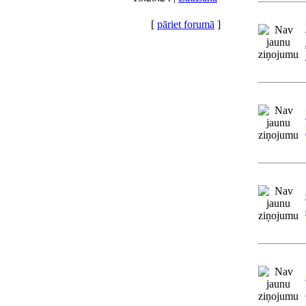
[
pāriet forumā
]