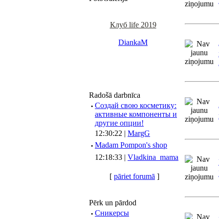
Клуб life 2019
DiankaM
Radošā darbnīca
·
Создай свою косметику:
активные компоненты и
другие опции!
12:30:22 |
MargG
·
Madam Pompon's shop
12:18:33 |
Vladkina_mama
[
pāriet forumā
]
Pērk un pārdod
·
Сникерсы