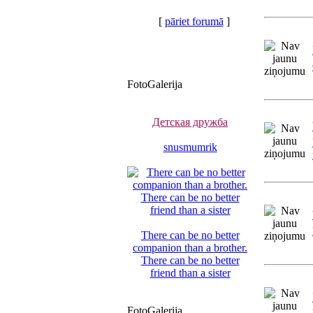
[
pāriet forumā
]
FotoGalerija
Детская дружба
snusmumrik
There can be no better
companion than a brother.
There can be no better
friend than a sister
FotoGalerija