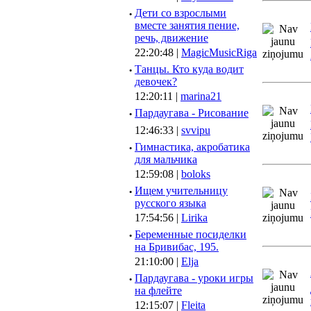
·
Дети со взрослыми
вместе занятия пение,
речь, движение
22:20:48 |
MagicMusicRiga
·
Танцы. Кто куда водит
девочек?
12:20:11 |
marina21
·
Пардаугава - Рисование
12:46:33 |
svvipu
·
Гимнастика, акробатика
для мальчика
12:59:08 |
boloks
·
Ищем учительницу
русского языка
17:54:56 |
Lirika
·
Беременные посиделки
на Бривибас, 195.
21:10:00 |
Elja
·
Пардаугава - уроки игры
на флейте
12:15:07 |
Fleita