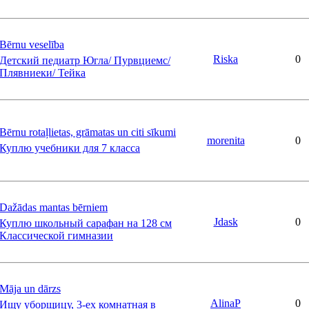
Bērnu veselība
Riska
0
Детский педиатр Югла/ Пурвциемс/
Плявниеки/ Тейка
Bērnu rotaļlietas, grāmatas un citi sīkumi
morenita
0
Куплю учебники для 7 класса
Dažādas mantas bērniem
Jdask
0
Куплю школьный сарафан на 128 см
Классической гимназии
Мāja un dārzs
AlinaP
0
Ищу уборщицу, 3-ех комнатная в