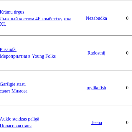
Krāmu tirgus
_Nezabudka_
0
Лыжный костюм 4F комбез+куртка
XL
Pusaudži
Radostnij
0
Мероприятия в Young Folks
Garšīgie stāsti
mylikefish
0
салат Мимоза
Aukle steidzas palīgā
Teena
0
Почасовая няня