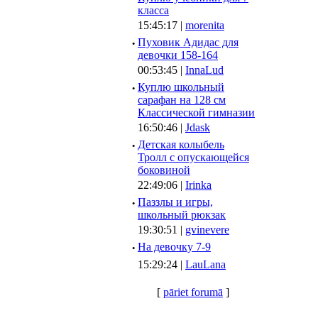
класса
15:45:17 |
morenita
·
Пуховик Адидас для
девочки 158-164
00:53:45 |
InnaLud
·
Куплю школьный
сарафан на 128 см
Классической гимназии
16:50:46 |
Jdask
·
Детская колыбель
Тролл с опускающейся
боковиной
22:49:06 |
Irinka
·
Паззлы и игры,
школьный рюкзак
19:30:51 |
gvinevere
·
Hа девочку 7-9
15:29:24 |
LauLana
[
pāriet forumā
]