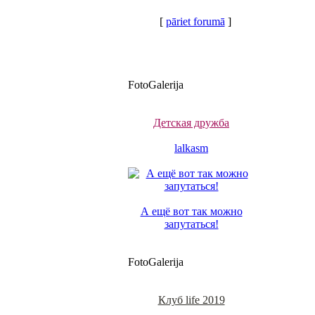
[
pāriet forumā
]
FotoGalerija
Детская дружба
lalkasm
А ещё вот так можно
запутаться!
FotoGalerija
Клуб life 2019