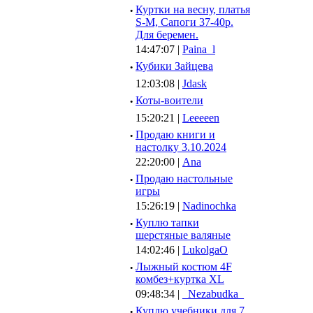
·
Куртки на весну, платья
S-M, Сапоги 37-40р.
Для беремен.
14:47:07 |
Paina_l
·
Кубики Зайцева
12:03:08 |
Jdask
·
Коты-воители
15:20:21 |
Leeeeen
·
Продаю книги и
настолку 3.10.2024
22:20:00 |
Ana
·
Продаю настольные
игры
15:26:19 |
Nadinochka
·
Куплю тапки
шерстяные валяные
14:02:46 |
LukolgaO
·
Лыжный костюм 4F
комбез+куртка XL
09:48:34 |
_Nezabudka_
·
Куплю учебники для 7