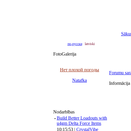
Sāku
по-русски
latviski
FotoGalerija
Нет плохой погоды
Forumu sar
Natafka
Informācija
Nodarbības
·
Build Better Loadouts with
u4gm Delta Force Items
10:15:53 |
CrystalVibe