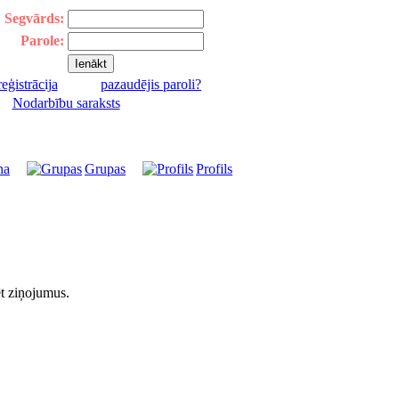
Segvārds:
Parole:
reģistrācija
pazaudējis paroli?
|
Nodarbību saraksts
na
Grupas
Profils
ēt ziņojumus.