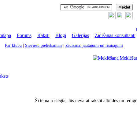
mlapa
|
Forums
|
Raksti
|
Blogi
|
Galerijas
|
Zīdīšanas konsultanti
Par klubu
|
Sieviešu pieliekamais
|
Zīdīšana: jautājumi un risinājumi
Meklēša
aksts
Šī tēma ir slēgta, Jūs nevarat rakstīt atbildes un rediģ