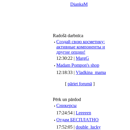
DiankaM
Radošā darbnīca
·
Создай свою косметику:
активные компоненты и
другие опции!
12:30:22 |
MargG
·
Madam Pompon's shop
12:18:33 |
Vladkina_mama
[
pāriet forumā
]
Pērk un pārdod
·
Сникерсы
17:24:54 |
Leeeeen
·
Отдам БЕСПЛАТНО
17:52:05 |
double_lucky