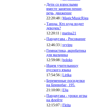
·
Дети со взрослыми
вместе занятия пение,
речь, движение
22:20:48 |
MagicMusicRiga
·
Танцы. Кто куда водит
девочек?
12:20:11 |
marina21
·
Пардаугава - Рисование
12:46:33 |
svvipu
·
Гимнастика, акробатика
для мальчика
12:59:08 |
boloks
·
Ищем учительницу
русского языка
17:54:56 |
Lirika
·
Беременные посиделки
на Бривибас, 195.
21:10:00 |
Elja
·
Пардаугава - уроки игры
на флейте
12:15:07 |
Fleita