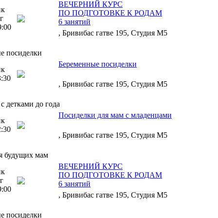
ВЕЧЕРНИЙ КУРС
ик
ПО ПОДГОТОВКЕ К РОДАМ
г
6 занятий
9:00
, Бривибас гатве 195, Студия М5
е посиделки
Беременные посиделки
ик
3:30
, Бривибас гатве 195, Студия М5
с детками до года
Посиделки для мам с младенцами
ик
2:30
, Бривибас гатве 195, Студия М5
я будущих мам
ВЕЧЕРНИЙ КУРС
ик
ПО ПОДГОТОВКЕ К РОДАМ
г
6 занятий
9:00
, Бривибас гатве 195, Студия М5
е посиделки