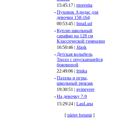
15:45:17 |
morenita
·
Пуховик Адидас для
девочки 158-164
00:53:45 |
InnaLud
·
Куплю школьный
сарафан на 128 см
Классической гимназии
16:50:46 |
Jdask
·
Детская колыбель
Тролл с опускающейся
боковиной
22:49:06 |
Irinka
·
Паззлы и игры,
школьный рюкзак
19:30:51 |
gvinevere
·
Hа девочку 7-9
15:29:24 |
LauLana
[
pāriet forumā
]