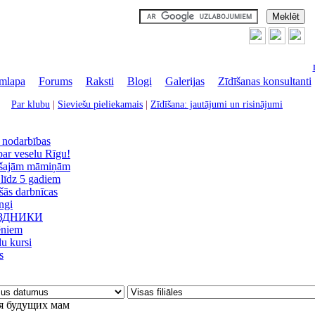
mlapa
|
Forums
|
Raksti
|
Blogi
|
Galerijas
|
Zīdīšanas konsultanti
Par klubu
|
Sieviešu pieliekamais
|
Zīdīšana: jautājumi un risinājumi
 nodarbības
ar veselu Rīgu!
šajām māmiņām
līdz 5 gadiem
ās darbnīcas
ngi
ЗДНИКИ
ēniem
u kursi
s
я будущих мам