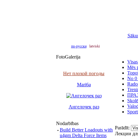
Sāku
по-русски
latviski
FotoGalerija
Visas
Mēs p
Topo
Нет плохой погоды
No 0 
Radoš
Mari6a
Treni
ПРА
Skol
Valod
Ангелочек раз
Sport
Nodarbības
Parādīt:
·
Build Better Loadouts with
Лекции дл
u4gm Delta Force Items