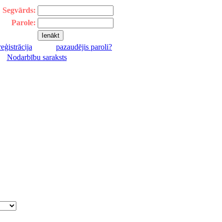
Segvārds:
Parole:
reģistrācija
pazaudējis paroli?
|
Nodarbību saraksts