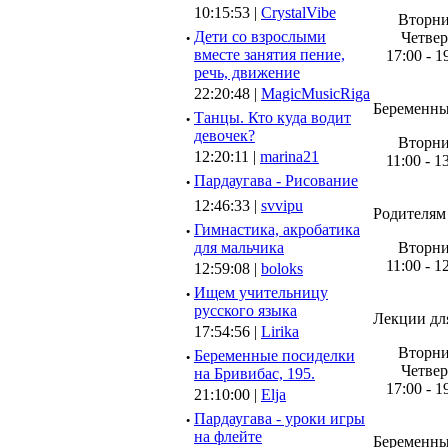
10:15:53 |
CrystalVibe
Вторн
·
Дети со взрослыми
Четвер
вместе занятия пение,
17:00 - 1
речь, движение
22:20:48 |
MagicMusicRiga
Беременны
·
Танцы. Кто куда водит
девочек?
Вторн
12:20:11 |
marina21
11:00 - 1
·
Пардаугава - Рисование
12:46:33 |
svvipu
Родителям 
·
Гимнастика, акробатика
для мальчика
Вторн
11:00 - 1
12:59:08 |
boloks
·
Ищем учительницу
русского языка
Лекции дл
17:54:56 |
Lirika
Вторн
·
Беременные посиделки
Четвер
на Бривибас, 195.
17:00 - 1
21:10:00 |
Elja
·
Пардаугава - уроки игры
на флейте
Беременны