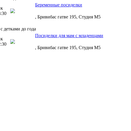
Беременные посиделки
ик
3:30
, Бривибас гатве 195, Студия М5
с детками до года
Посиделки для мам с младенцами
ик
2:30
, Бривибас гатве 195, Студия М5