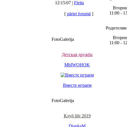
12:15:07 |
Fleita
Вторн
11:00 - 1
[
pāriet forumā
]
Родителям 
Вторн
FotoGalerija
11:00 - 1
Детская дружба
MbIWOHOK
Вместе играем
FotoGalerija
Клуб life 2019
DiankaM