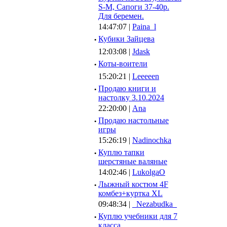
S-M, Сапоги 37-40р.
Для беремен.
14:47:07 |
Paina_l
·
Кубики Зайцева
12:03:08 |
Jdask
·
Коты-воители
15:20:21 |
Leeeeen
·
Продаю книги и
настолку 3.10.2024
22:20:00 |
Ana
·
Продаю настольные
игры
15:26:19 |
Nadinochka
·
Куплю тапки
шерстяные валяные
14:02:46 |
LukolgaO
·
Лыжный костюм 4F
комбез+куртка XL
09:48:34 |
_Nezabudka_
·
Куплю учебники для 7
класса