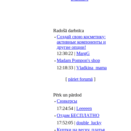
Radošā darbnīca
·
Создай свою косметику:
активные компоненты и
другие опции!
12:30:22 |
MargG
·
Madam Pompon's shop
12:18:33 |
Vladkina_mama
[
pāriet forumā
]
Pērk un pārdod
·
Сникерсы
17:24:54 |
Leeeeen
·
Отдам БЕСПЛАТНО
17:52:05 |
double_lucky
·
Куртки на весну, платья