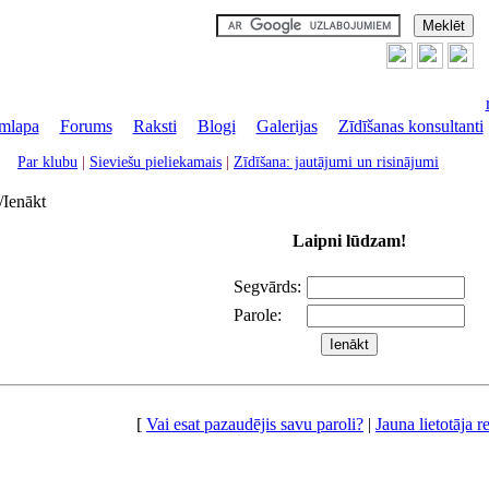
mlapa
|
Forums
|
Raksti
|
Blogi
|
Galerijas
|
Zīdīšanas konsultanti
Par klubu
|
Sieviešu pieliekamais
|
Zīdīšana: jautājumi un risinājumi
/Ienākt
Laipni lūdzam!
Segvārds:
Parole:
[
Vai esat pazaudējis savu paroli?
|
Jauna lietotāja re