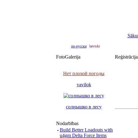
Sāku
по-русски
latviski
FotoGalerija
Reģistrācija
Нет плохой погоды
vavilok
солнышко в лесу
Nodarbības
·
Build Better Loadouts with
u4gm Delta Force Items