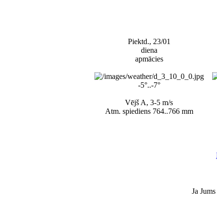
Piektd., 23/01
diena
apmācies
-5°..-7°
Vējš A, 3-5 m/s
Atm. spiediens 764..766 mm
Ja Jums 