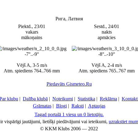
Рига, Латвия
Piektd., 23/01
Sestd., 24/01
vakars
nakts
mākoņains
apmācies
-7°..-9°
-8°..-10°
Vējš A, 3-5 m/s
Vējš A, 2-4 m/s
Atm. spiediens 764..766 mm
Atm. spiediens 765..767 mm
Piedavāts Gismeteo.Ru
Par klubu
|
Dalība klubā
|
Noteikumi
|
Statistika
|
Reklāma
|
Kontakt
Grāmatas
|
Blogi
|
Raksti
|
Aptaujas
Tagad portalā 1 viesu un 0 lietotāju.
ir vispārīgi jautājumi, lietišķi piedāvājumi vai ieteikumi,
uzrakstiet mum
© KKM Klubs 2006 — 2022