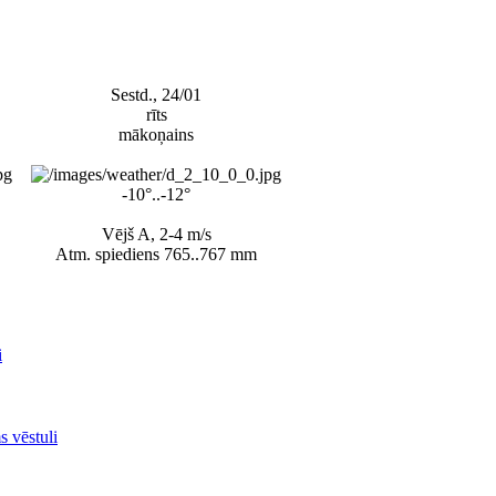
Sestd., 24/01
rīts
mākoņains
-10°..-12°
Vējš A, 2-4 m/s
Atm. spiediens 765..767 mm
i
s vēstuli