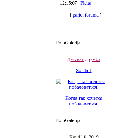
12:15:07 |
Fleita
[
pāriet forumā
]
FotoGalerija
Детская дружба
Solche1
Когда так хочется
побаловаться!
FotoGalerija
Клуб life 2019