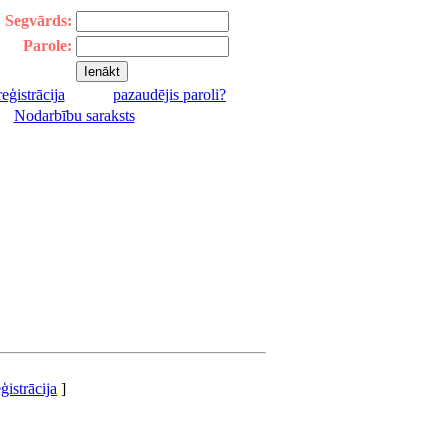
Segvārds:
Parole:
reģistrācija
pazaudējis paroli?
|
Nodarbību saraksts
ģistrācija
]