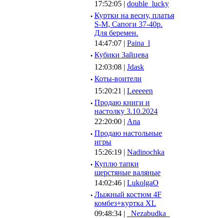
17:52:05 |
double_lucky
·
Куртки на весну, платья
S-M, Сапоги 37-40р.
Для беремен.
14:47:07 |
Paina_l
·
Кубики Зайцева
12:03:08 |
Jdask
·
Коты-воители
15:20:21 |
Leeeeen
·
Продаю книги и
настолку 3.10.2024
22:20:00 |
Ana
·
Продаю настольные
игры
15:26:19 |
Nadinochka
·
Куплю тапки
шерстяные валяные
14:02:46 |
LukolgaO
·
Лыжный костюм 4F
комбез+куртка XL
09:48:34 |
_Nezabudka_