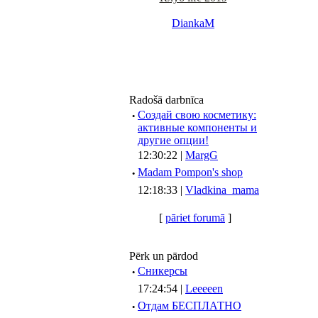
DiankaM
Radošā darbnīca
·
Создай свою косметику:
активные компоненты и
другие опции!
12:30:22 |
MargG
·
Madam Pompon's shop
12:18:33 |
Vladkina_mama
[
pāriet forumā
]
Pērk un pārdod
·
Сникерсы
17:24:54 |
Leeeeen
·
Отдам БЕСПЛАТНО