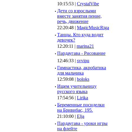
10:15:53 |
CrystalVibe
·
Дети со взрослыми
вместе занятия пение,
речь, движение
22:20:48 |
MagicMusicRiga
·
Танцы. Кто куда водит
девочек?
12:20:11 |
marina21
·
Пардаугава - Рисование
12:46:33 |
svvipu
·
Гимнастика, акробатика
для мальчика
12:59:08 |
boloks
·
Ищем учительницу
русского языка
17:54:56 |
Lirika
·
Беременные посиделки
на Бривибас, 195.
21:10:00 |
Elja
·
Пардаугава - уроки игры
на флейте