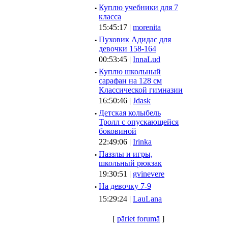
·
Куплю учебники для 7
класса
15:45:17 |
morenita
·
Пуховик Адидас для
девочки 158-164
00:53:45 |
InnaLud
·
Куплю школьный
сарафан на 128 см
Классической гимназии
16:50:46 |
Jdask
·
Детская колыбель
Тролл с опускающейся
боковиной
22:49:06 |
Irinka
·
Паззлы и игры,
школьный рюкзак
19:30:51 |
gvinevere
·
Hа девочку 7-9
15:29:24 |
LauLana
[
pāriet forumā
]