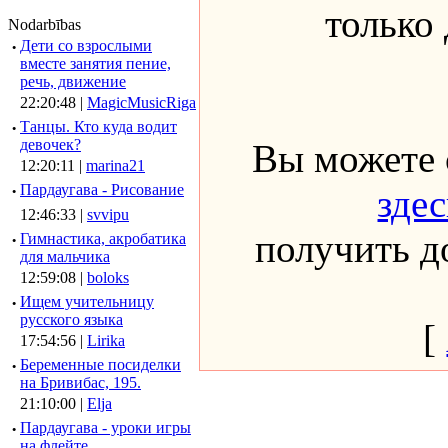
только
Nodarbības
·
Дети со взрослыми
вместе занятия пение,
речь, движение
22:20:48 |
MagicMusicRiga
·
Танцы. Кто куда водит
девочек?
Вы можете 
12:20:11 |
marina21
·
Пардаугава - Рисование
здес
12:46:33 |
svvipu
получить до
·
Гимнастика, акробатика
для мальчика
12:59:08 |
boloks
·
Ищем учительницу
русского языка
[
17:54:56 |
Lirika
·
Беременные посиделки
на Бривибас, 195.
21:10:00 |
Elja
·
Пардаугава - уроки игры
на флейте