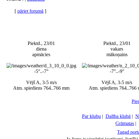
[
pāriet forumā
]
Piektd., 23/01
Piektd., 23/01
diena
vakars
apmācies
mākoņains
-5°..-7°
-7°..-9°
Vējš A, 3-5 m/s
Vējš A, 3-5 m/s
Atm. spiediens 764..766 mm
Atm. spiediens 764..766
Pie
Par klubu
|
Dalība klubā
|
N
Grāmatas
|
Tagad porta