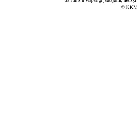
Ja Jums ir vispārīgi jautājumi, lietiš
© KKM 