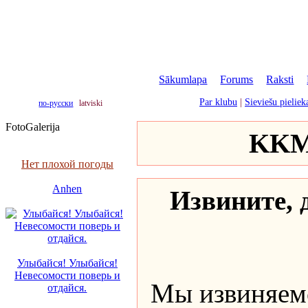
Sākumlapa
|
Forums
|
Raksti
|
Par klubu
|
Sieviešu pielie
по-русски
latviski
FotoGalerija
KKM 
Нет плохой погоды
Anhen
Извините, д
Улыбайся! Улыбайся!
Невесомости поверь и
Мы извиняемс
отдайся.