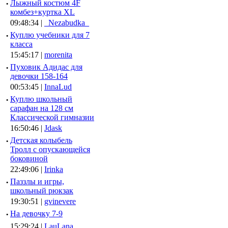
·
Лыжный костюм 4F
комбез+куртка XL
09:48:34 |
_Nezabudka_
·
Куплю учебники для 7
класса
15:45:17 |
morenita
·
Пуховик Адидас для
девочки 158-164
00:53:45 |
InnaLud
·
Куплю школьный
сарафан на 128 см
Классической гимназии
16:50:46 |
Jdask
·
Детская колыбель
Тролл с опускающейся
боковиной
22:49:06 |
Irinka
·
Паззлы и игры,
школьный рюкзак
19:30:51 |
gvinevere
·
Hа девочку 7-9
15:29:24 |
LauLana