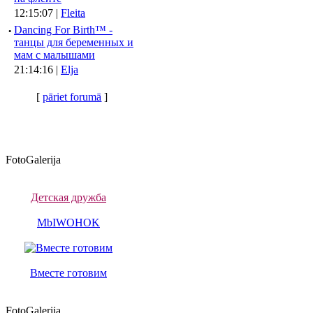
12:15:07 |
Fleita
·
Dancing For Birth™ -
танцы для беременных и
мам с малышами
21:14:16 |
Elja
[
pāriet forumā
]
FotoGalerija
Детская дружба
MbIWOHOK
Вместе готовим
FotoGalerija