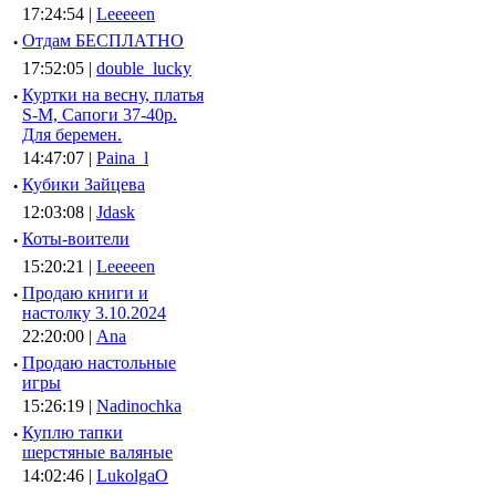
17:24:54 |
Leeeeen
·
Отдам БЕСПЛАТНО
17:52:05 |
double_lucky
·
Куртки на весну, платья
S-M, Сапоги 37-40р.
Для беремен.
14:47:07 |
Paina_l
·
Кубики Зайцева
12:03:08 |
Jdask
·
Коты-воители
15:20:21 |
Leeeeen
·
Продаю книги и
настолку 3.10.2024
22:20:00 |
Ana
·
Продаю настольные
игры
15:26:19 |
Nadinochka
·
Куплю тапки
шерстяные валяные
14:02:46 |
LukolgaO