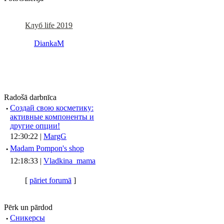
Клуб life 2019
DiankaM
Radošā darbnīca
·
Создай свою косметику:
активные компоненты и
другие опции!
12:30:22 |
MargG
·
Madam Pompon's shop
12:18:33 |
Vladkina_mama
[
pāriet forumā
]
Pērk un pārdod
·
Сникерсы