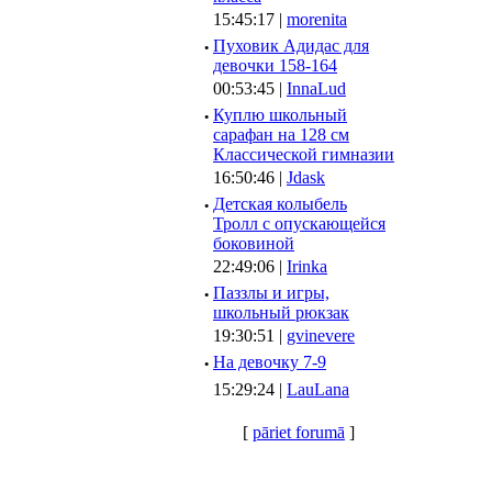
15:45:17 |
morenita
·
Пуховик Адидас для
девочки 158-164
00:53:45 |
InnaLud
·
Куплю школьный
сарафан на 128 см
Классической гимназии
16:50:46 |
Jdask
·
Детская колыбель
Тролл с опускающейся
боковиной
22:49:06 |
Irinka
·
Паззлы и игры,
школьный рюкзак
19:30:51 |
gvinevere
·
Hа девочку 7-9
15:29:24 |
LauLana
[
pāriet forumā
]