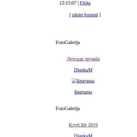
12:15:07 |
Fleita
[
pāriet forumā
]
FotoGalerija
Детская дружба
DiankaM
Братаны
FotoGalerija
Клуб life 2019
DiankaM