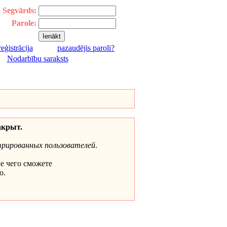
Segvārds:
Parole:
reģistrācija
pazaudējis paroli?
|
Nodarbību saraksts
акрыт.
трированных пользователей
.
ле чего сможете
о.