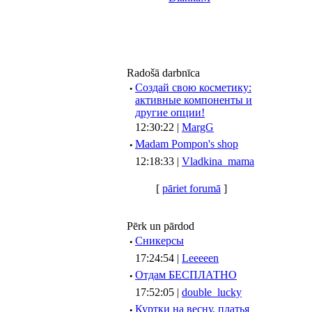
Radošā darbnīca
·
Создай свою косметику:
активные компоненты и
другие опции!
12:30:22 |
MargG
·
Madam Pompon's shop
12:18:33 |
Vladkina_mama
[
pāriet forumā
]
Pērk un pārdod
·
Сникерсы
17:24:54 |
Leeeeen
·
Отдам БЕСПЛАТНО
17:52:05 |
double_lucky
·
Куртки на весну, платья