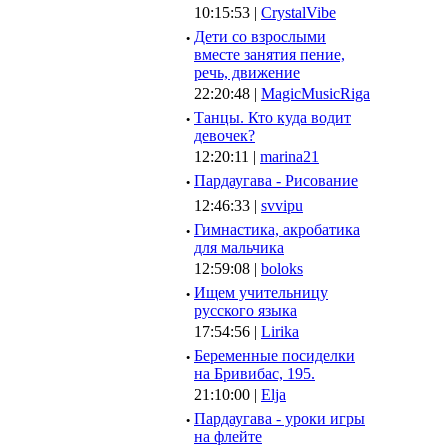
10:15:53 |
CrystalVibe
·
Дети со взрослыми
вместе занятия пение,
речь, движение
22:20:48 |
MagicMusicRiga
·
Танцы. Кто куда водит
девочек?
12:20:11 |
marina21
·
Пардаугава - Рисование
12:46:33 |
svvipu
·
Гимнастика, акробатика
для мальчика
12:59:08 |
boloks
·
Ищем учительницу
русского языка
17:54:56 |
Lirika
·
Беременные посиделки
на Бривибас, 195.
21:10:00 |
Elja
·
Пардаугава - уроки игры
на флейте