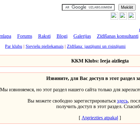
mlapa
|
Forums
|
Raksti
|
Blogi
|
Galerijas
|
Zīdīšanas konsultanti
Par klubu
|
Sieviešu pieliekamais
|
Zīdīšana: jautājumi un risinājumi
KKM Klubs: Ieeja aizliegta
Извините, для Вас доступ в этот раздел з
Мы извиняемся, но этот раздел нашего сайта только для
зарегис
Вы можете свободно зарегистрироваться
здесь
, пос
получить доступ в этот раздел. Спасиб
[
Atgriezties atpakaļ
]