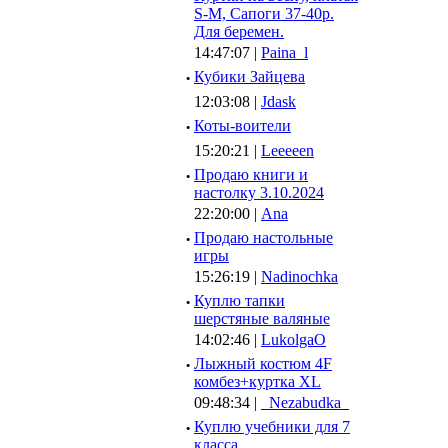
S-M, Сапоги 37-40р.
Для беремен.
14:47:07 |
Paina_l
·
Кубики Зайцева
12:03:08 |
Jdask
·
Коты-воители
15:20:21 |
Leeeeen
·
Продаю книги и
настолку 3.10.2024
22:20:00 |
Ana
·
Продаю настольные
игры
15:26:19 |
Nadinochka
·
Куплю тапки
шерстяные валяные
14:02:46 |
LukolgaO
·
Лыжный костюм 4F
комбез+куртка XL
09:48:34 |
_Nezabudka_
·
Куплю учебники для 7
класса