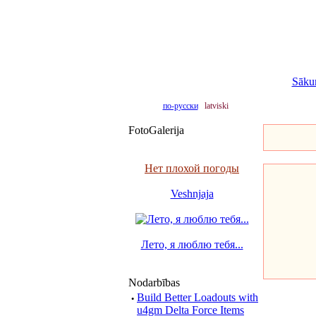
Sāku
по-русски
latviski
FotoGalerija
Нет плохой погоды
Veshnjaja
Лето, я люблю тебя...
Nodarbības
·
Build Better Loadouts with
u4gm Delta Force Items