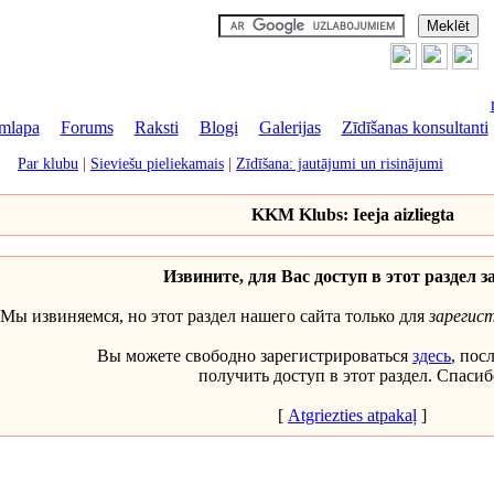
mlapa
|
Forums
|
Raksti
|
Blogi
|
Galerijas
|
Zīdīšanas konsultanti
Par klubu
|
Sieviešu pieliekamais
|
Zīdīšana: jautājumi un risinājumi
KKM Klubs: Ieeja aizliegta
Извините, для Вас доступ в этот раздел з
Мы извиняемся, но этот раздел нашего сайта только для
зарегис
Вы можете свободно зарегистрироваться
здесь
, пос
получить доступ в этот раздел. Спасиб
[
Atgriezties atpakaļ
]