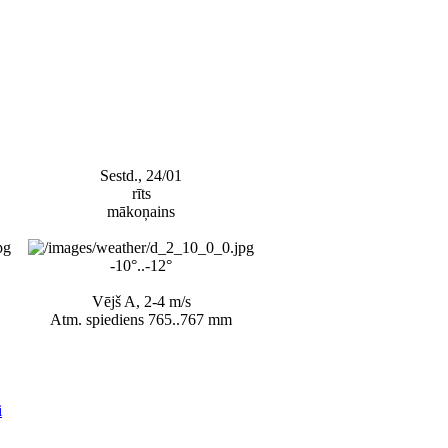
Sestd., 24/01
rīts
mākoņains
-10°..-12°
Vējš A, 2-4 m/s
Atm. spiediens 765..767 mm
i