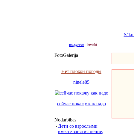
Sāku
по-русски
latviski
FotoGalerija
Нет плохой погоды
ninele85
сейчас покажу как надо
Nodarbības
·
Дети со взрослыми
вместе занятия пение,