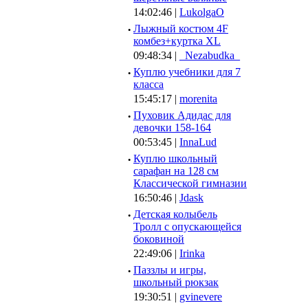
14:02:46 |
LukolgaO
·
Лыжный костюм 4F
комбез+куртка XL
09:48:34 |
_Nezabudka_
·
Куплю учебники для 7
класса
15:45:17 |
morenita
·
Пуховик Адидас для
девочки 158-164
00:53:45 |
InnaLud
·
Куплю школьный
сарафан на 128 см
Классической гимназии
16:50:46 |
Jdask
·
Детская колыбель
Тролл с опускающейся
боковиной
22:49:06 |
Irinka
·
Паззлы и игры,
школьный рюкзак
19:30:51 |
gvinevere