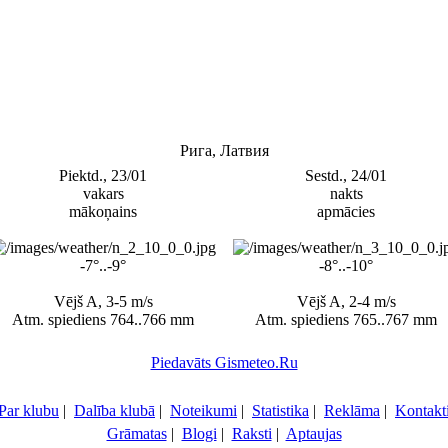
Рига, Латвия
Piektd., 23/01
Sestd., 24/01
vakars
nakts
mākoņains
apmācies
-7°..-9°
-8°..-10°
Vējš A, 3-5 m/s
Vējš A, 2-4 m/s
Atm. spiediens 764..766 mm
Atm. spiediens 765..767 mm
Piedavāts Gismeteo.Ru
Par klubu
|
Dalība klubā
|
Noteikumi
|
Statistika
|
Reklāma
|
Kontakt
Grāmatas
|
Blogi
|
Raksti
|
Aptaujas