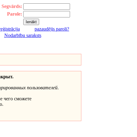
Segvārds:
Parole:
reģistrācija
pazaudējis paroli?
|
Nodarbību saraksts
акрыт.
трированных пользователей
.
ле чего сможете
о.