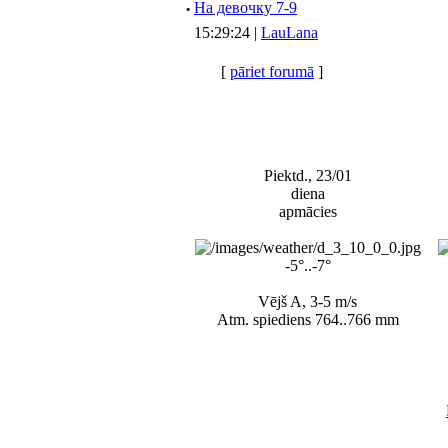
·
Hа девочку 7-9
15:29:24 |
LauLana
[
pāriet forumā
]
Piektd., 23/01
diena
apmācies
-5°..-7°
Vējš A, 3-5 m/s
Atm. spiediens 764..766 mm