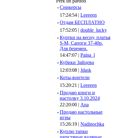
Pērk un pārdod
·
Сникерсы
17:24:54 |
Leeeeen
·
Отдам БЕСПЛАТНО
17:52:05 |
double_lucky
·
Куртки на весну, платья
S-M, Сапоги 37-40р.
Для беремен.
14:47:07 |
Paina_l
·
Кубики Зайцева
12:03:08 |
Jdask
·
Коты-воители
15:20:21 |
Leeeeen
·
Продаю книги и
настолку 3.10.2024
22:20:00 |
Ana
·
Продаю настольные
игры
15:26:19 |
Nadinochka
·
Куплю тапки
шерстяные валяные