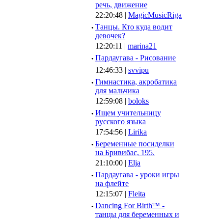
речь, движение
22:20:48 |
MagicMusicRiga
·
Танцы. Кто куда водит
девочек?
12:20:11 |
marina21
·
Пардаугава - Рисование
12:46:33 |
svvipu
·
Гимнастика, акробатика
для мальчика
12:59:08 |
boloks
·
Ищем учительницу
русского языка
17:54:56 |
Lirika
·
Беременные посиделки
на Бривибас, 195.
21:10:00 |
Elja
·
Пардаугава - уроки игры
на флейте
12:15:07 |
Fleita
·
Dancing For Birth™ -
танцы для беременных и