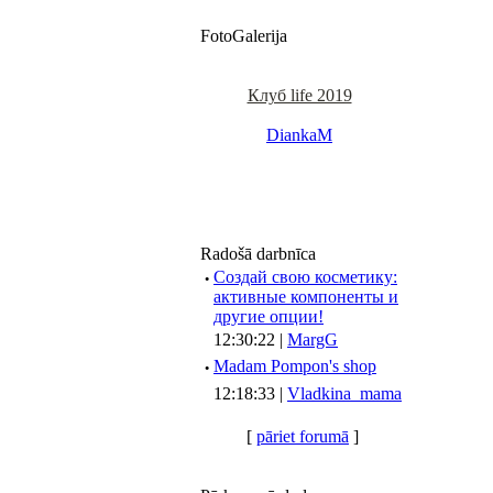
FotoGalerija
Клуб life 2019
DiankaM
Radošā darbnīca
·
Создай свою косметику:
активные компоненты и
другие опции!
12:30:22 |
MargG
·
Madam Pompon's shop
12:18:33 |
Vladkina_mama
[
pāriet forumā
]