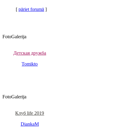
[
pāriet forumā
]
FotoGalerija
Детская дружба
Tomikto
FotoGalerija
Клуб life 2019
DiankaM