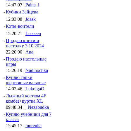
14:47:07 |
Paina_l
·
Кубики Зайцева
12:03:08 |
Jdask
·
Коты-воители
15:20:21 |
Leeeeen
·
Продаю книги и
настолку 3.10.2024
22:20:00 |
Ana
·
Продаю настольные
игры
15:26:19 |
Nadinochka
·
Куплю тапки
шерстяные валяные
14:02:46 |
LukolgaO
·
Лыжный костюм 4F
комбез+куртка XL
09:48:34 |
_Nezabudka_
·
Куплю учебники для 7
класса
15:45:17 |
morenita