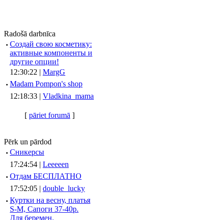
Radošā darbnīca
·
Создай свою косметику:
активные компоненты и
другие опции!
12:30:22 |
MargG
·
Madam Pompon's shop
12:18:33 |
Vladkina_mama
[
pāriet forumā
]
Pērk un pārdod
·
Сникерсы
17:24:54 |
Leeeeen
·
Отдам БЕСПЛАТНО
17:52:05 |
double_lucky
·
Куртки на весну, платья
S-M, Сапоги 37-40р.
Для беремен.