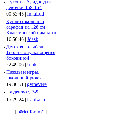
·
Пуховик Адидас для
девочки 158-164
00:53:45 |
InnaLud
·
Куплю школьный
сарафан на 128 см
Классической гимназии
16:50:46 |
Jdask
·
Детская колыбель
Тролл с опускающейся
боковиной
22:49:06 |
Irinka
·
Паззлы и игры,
школьный рюкзак
19:30:51 |
gvinevere
·
Hа девочку 7-9
15:29:24 |
LauLana
[
pāriet forumā
]