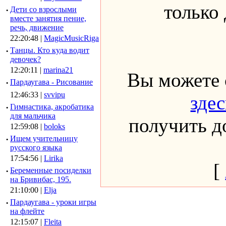
только
·
Дети со взрослыми
вместе занятия пение,
речь, движение
22:20:48 |
MagicMusicRiga
·
Танцы. Кто куда водит
девочек?
12:20:11 |
marina21
Вы можете 
·
Пардаугава - Рисование
12:46:33 |
svvipu
здес
·
Гимнастика, акробатика
для мальчика
получить до
12:59:08 |
boloks
·
Ищем учительницу
русского языка
17:54:56 |
Lirika
[
·
Беременные посиделки
на Бривибас, 195.
21:10:00 |
Elja
·
Пардаугава - уроки игры
на флейте
12:15:07 |
Fleita