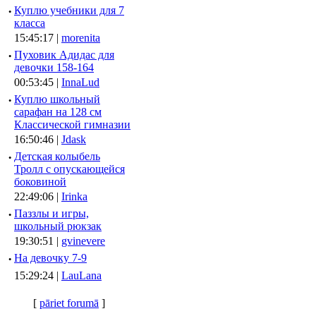
·
Куплю учебники для 7
класса
15:45:17 |
morenita
·
Пуховик Адидас для
девочки 158-164
00:53:45 |
InnaLud
·
Куплю школьный
сарафан на 128 см
Классической гимназии
16:50:46 |
Jdask
·
Детская колыбель
Тролл с опускающейся
боковиной
22:49:06 |
Irinka
·
Паззлы и игры,
школьный рюкзак
19:30:51 |
gvinevere
·
Hа девочку 7-9
15:29:24 |
LauLana
[
pāriet forumā
]