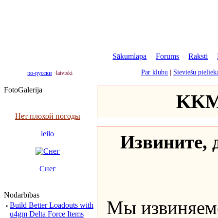
Sākumlapa
|
Forums
|
Raksti
|
Par klubu
|
Sieviešu pielie
по-русски
latviski
FotoGalerija
KKM 
Нет плохой погоды
leilo
Извините, д
Снег
Nodarbības
Мы извиняемс
·
Build Better Loadouts with
u4gm Delta Force Items