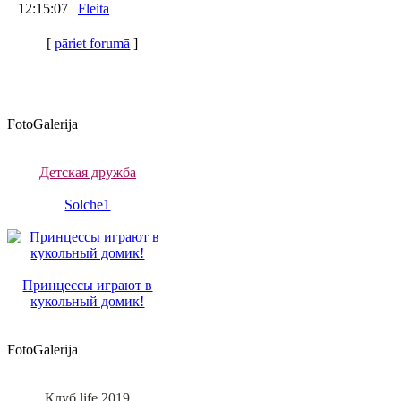
12:15:07 |
Fleita
[
pāriet forumā
]
FotoGalerija
Детская дружба
Solche1
Принцессы играют в
кукольный домик!
FotoGalerija
Клуб life 2019