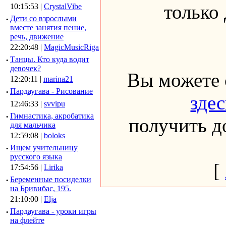
только
10:15:53 |
CrystalVibe
·
Дети со взрослыми
вместе занятия пение,
речь, движение
22:20:48 |
MagicMusicRiga
·
Танцы. Кто куда водит
девочек?
Вы можете 
12:20:11 |
marina21
·
Пардаугава - Рисование
здес
12:46:33 |
svvipu
·
Гимнастика, акробатика
получить до
для мальчика
12:59:08 |
boloks
·
Ищем учительницу
русского языка
[
17:54:56 |
Lirika
·
Беременные посиделки
на Бривибас, 195.
21:10:00 |
Elja
·
Пардаугава - уроки игры
на флейте