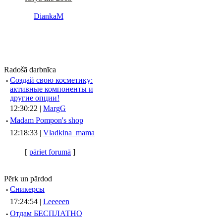
DiankaM
Radošā darbnīca
·
Создай свою косметику:
активные компоненты и
другие опции!
12:30:22 |
MargG
·
Madam Pompon's shop
12:18:33 |
Vladkina_mama
[
pāriet forumā
]
Pērk un pārdod
·
Сникерсы
17:24:54 |
Leeeeen
·
Отдам БЕСПЛАТНО