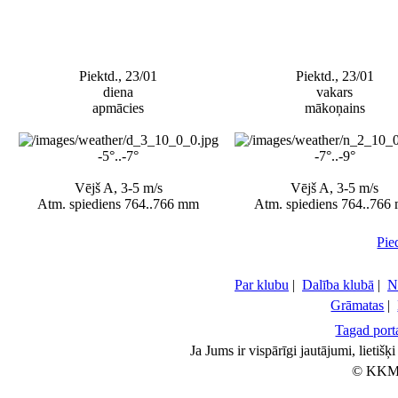
Piektd., 23/01
Piektd., 23/01
diena
vakars
apmācies
mākoņains
-5°..-7°
-7°..-9°
Vējš A, 3-5 m/s
Vējš A, 3-5 m/s
Atm. spiediens 764..766 mm
Atm. spiediens 764..766
Pie
Par klubu
|
Dalība klubā
|
N
Grāmatas
|
Tagad porta
Ja Jums ir vispārīgi jautājumi, lietiš
© KKM 