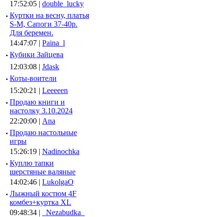
17:52:05 |
double_lucky
·
Куртки на весну, платья
S-M, Сапоги 37-40р.
Для беремен.
14:47:07 |
Paina_l
·
Кубики Зайцева
12:03:08 |
Jdask
·
Коты-воители
15:20:21 |
Leeeeen
·
Продаю книги и
настолку 3.10.2024
22:20:00 |
Ana
·
Продаю настольные
игры
15:26:19 |
Nadinochka
·
Куплю тапки
шерстяные валяные
14:02:46 |
LukolgaO
·
Лыжный костюм 4F
комбез+куртка XL
09:48:34 |
_Nezabudka_