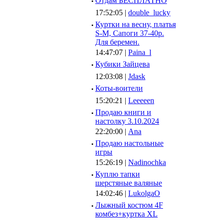
·
Отдам БЕСПЛАТНО
17:52:05 |
double_lucky
·
Куртки на весну, платья
S-M, Сапоги 37-40р.
Для беремен.
14:47:07 |
Paina_l
·
Кубики Зайцева
12:03:08 |
Jdask
·
Коты-воители
15:20:21 |
Leeeeen
·
Продаю книги и
настолку 3.10.2024
22:20:00 |
Ana
·
Продаю настольные
игры
15:26:19 |
Nadinochka
·
Куплю тапки
шерстяные валяные
14:02:46 |
LukolgaO
·
Лыжный костюм 4F
комбез+куртка XL