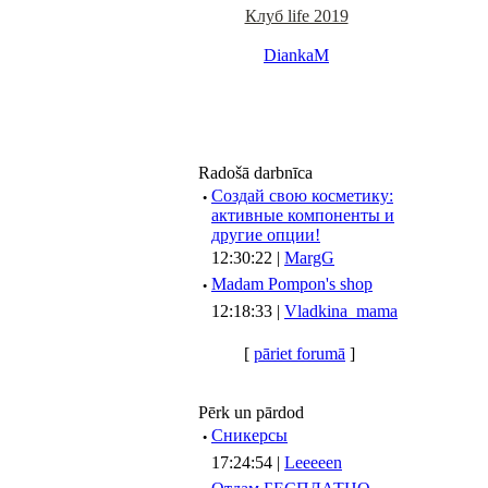
Клуб life 2019
DiankaM
Radošā darbnīca
·
Создай свою косметику:
активные компоненты и
другие опции!
12:30:22 |
MargG
·
Madam Pompon's shop
12:18:33 |
Vladkina_mama
[
pāriet forumā
]
Pērk un pārdod
·
Сникерсы
17:24:54 |
Leeeeen