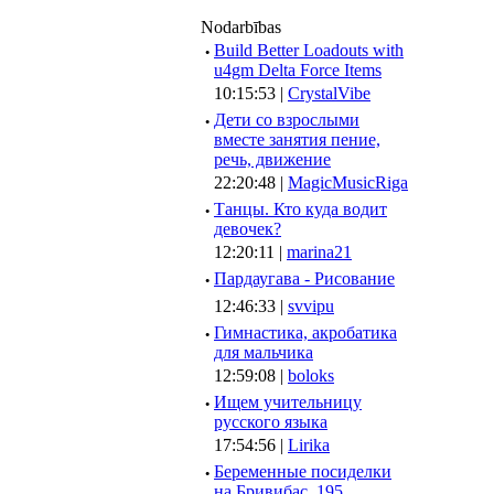
Nodarbības
·
Build Better Loadouts with
u4gm Delta Force Items
10:15:53 |
CrystalVibe
·
Дети со взрослыми
вместе занятия пение,
речь, движение
22:20:48 |
MagicMusicRiga
·
Танцы. Кто куда водит
девочек?
12:20:11 |
marina21
·
Пардаугава - Рисование
12:46:33 |
svvipu
·
Гимнастика, акробатика
для мальчика
12:59:08 |
boloks
·
Ищем учительницу
русского языка
17:54:56 |
Lirika
·
Беременные посиделки
на Бривибас, 195.