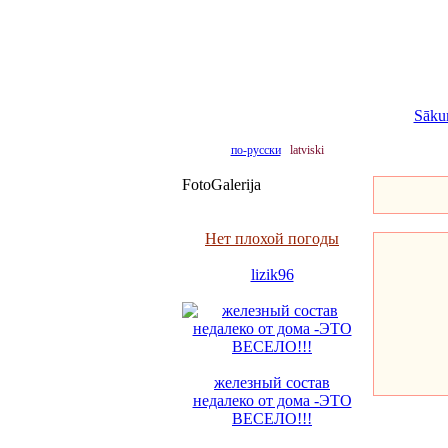
Sāku
по-русски
latviski
FotoGalerija
Нет плохой погоды
lizik96
железный состав
недалеко от дома -ЭТО
ВЕСЕЛО!!!