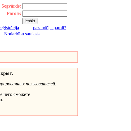
Segvārds:
Parole:
reģistrācija
pazaudējis paroli?
|
Nodarbību saraksts
акрыт.
трированных пользователей
.
ле чего сможете
о.