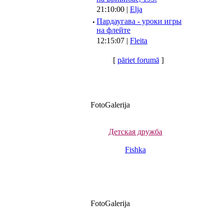
21:10:00 |
Elja
·
Пардаугава - уроки игры
на флейте
12:15:07 |
Fleita
[
pāriet forumā
]
FotoGalerija
Детская дружба
Fishka
FotoGalerija