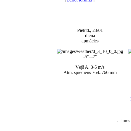
Piektd., 23/01
diena
apmācies
-5°..-7°
Vējš A, 3-5 m/s
Atm. spiediens 764..766 mm
Ja Jums 