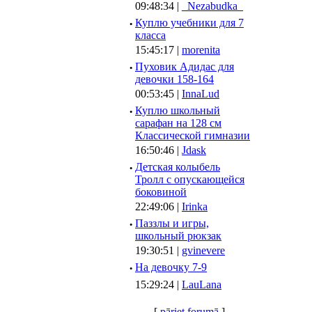
09:48:34 |
_Nezabudka_
·
Куплю учебники для 7
класса
15:45:17 |
morenita
·
Пуховик Адидас для
девочки 158-164
00:53:45 |
InnaLud
·
Куплю школьный
сарафан на 128 см
Классической гимназии
16:50:46 |
Jdask
·
Детская колыбель
Тролл с опускающейся
боковиной
22:49:06 |
Irinka
·
Паззлы и игры,
школьный рюкзак
19:30:51 |
gvinevere
·
Hа девочку 7-9
15:29:24 |
LauLana
[
pāriet forumā
]