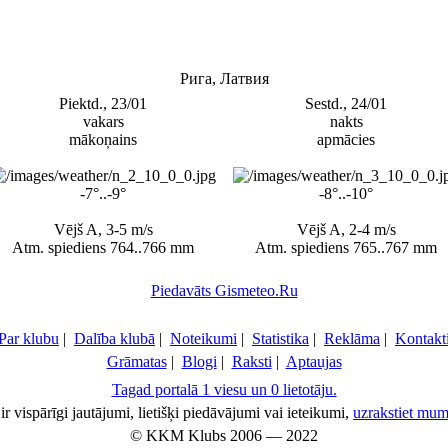
Рига, Латвия
Piektd., 23/01
Sestd., 24/01
vakars
nakts
mākoņains
apmācies
-7°..-9°
-8°..-10°
Vējš A, 3-5 m/s
Vējš A, 2-4 m/s
Atm. spiediens 764..766 mm
Atm. spiediens 765..767 mm
Piedavāts Gismeteo.Ru
Par klubu
|
Dalība klubā
|
Noteikumi
|
Statistika
|
Reklāma
|
Kontakt
Grāmatas
|
Blogi
|
Raksti
|
Aptaujas
Tagad portalā 1 viesu un 0 lietotāju.
ir vispārīgi jautājumi, lietišķi piedāvājumi vai ieteikumi,
uzrakstiet mum
© KKM Klubs 2006 — 2022