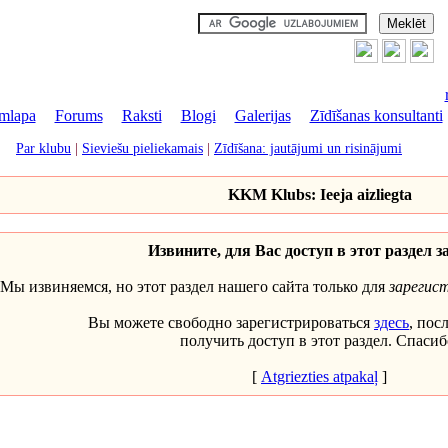
mlapa
|
Forums
|
Raksti
|
Blogi
|
Galerijas
|
Zīdīšanas konsultanti
Par klubu
|
Sieviešu pieliekamais
|
Zīdīšana: jautājumi un risinājumi
KKM Klubs: Ieeja aizliegta
Извините, для Вас доступ в этот раздел з
Мы извиняемся, но этот раздел нашего сайта только для
зарегис
Вы можете свободно зарегистрироваться
здесь
, пос
получить доступ в этот раздел. Спасиб
[
Atgriezties atpakaļ
]