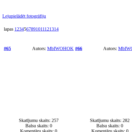
Lejupielādēt fotogrāfiju
lapas
1
2
3
4
5
6
7
8
9
10
11
12
13
14
#65
Autors:
MbIWOHOK
#66
Autors:
MbIW
Skatījumu skaits: 257
Skatījumu skaits: 282
Balsu skaits:
0
Balsu skaits:
0
Komentāru skaits: 0
Komentāru skaits: 0