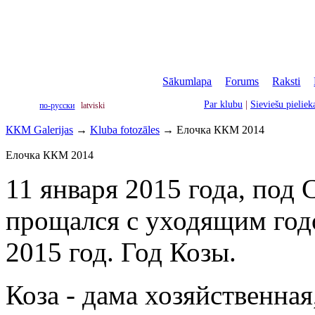
Sākumlapa
|
Forums
|
Raksti
|
Par klubu
|
Sieviešu pielie
по-русски
latviski
ККМ Galerijas
→
Kluba fotozāles
→
Елочка ККМ 2014
Елочка ККМ 2014
11 января 2015 года, по
прощался с уходящим год
2015 год. Год Козы.
Коза - дама хозяйственная