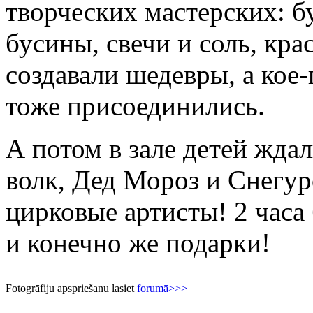
творческих мастерских: бу
бусины, свечи и соль, крас
создавали шедевры, а кое
тоже присоединились.
А потом в зале детей жда
волк, Дед Мороз и Снегур
цирковые артисты! 2 часа
и конечно же подарки!
Fotogrāfiju apspriešanu lasiet
forumā>>>