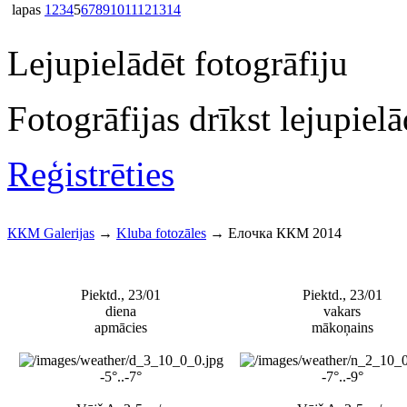
lapas
1
2
3
4
5
6
7
8
9
10
11
12
13
14
Lejupielādēt fotogrāfiju
Fotogrāfijas drīkst lejupielād
Reģistrēties
ККМ Galerijas
→
Kluba fotozāles
→
Елочка ККМ 2014
Piektd., 23/01
Piektd., 23/01
diena
vakars
apmācies
mākoņains
-5°..-7°
-7°..-9°