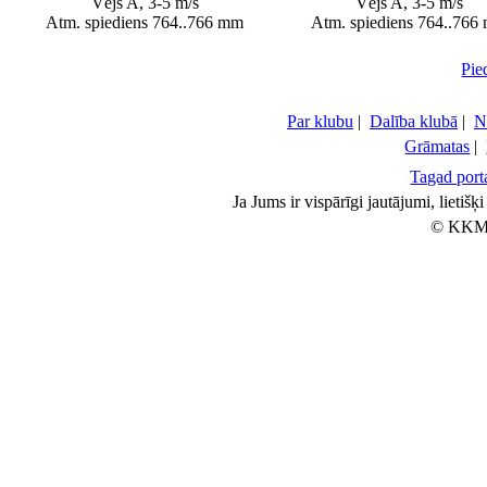
Vējš A, 3-5 m/s
Vējš A, 3-5 m/s
Atm. spiediens 764..766 mm
Atm. spiediens 764..766
Pie
Par klubu
|
Dalība klubā
|
N
Grāmatas
|
Tagad porta
Ja Jums ir vispārīgi jautājumi, lietiš
© KKM 