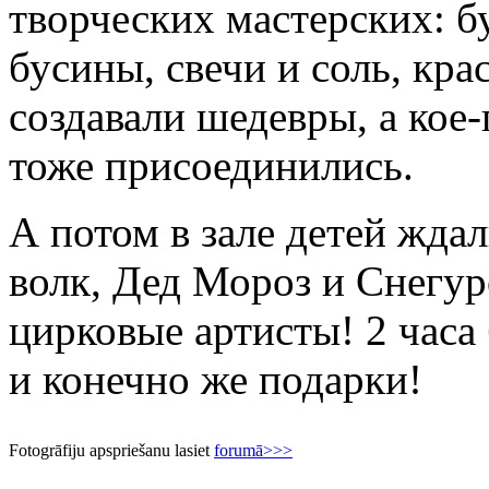
творческих мастерских: бу
бусины, свечи и соль, крас
создавали шедевры, а кое
тоже присоединились.
А потом в зале детей жда
волк, Дед Мороз и Снегур
цирковые артисты! 2 часа
и конечно же подарки!
Fotogrāfiju apspriešanu lasiet
forumā>>>