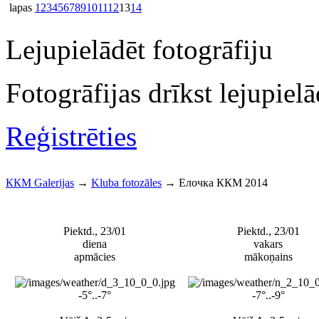
lapas
1
2
3
4
5
6
7
8
9
10
11
12
13
14
Lejupielādēt fotogrāfiju
Fotogrāfijas drīkst lejupielād
Reģistrēties
ККМ Galerijas
→
Kluba fotozāles
→
Елочка ККМ 2014
Piektd., 23/01
Piektd., 23/01
diena
vakars
apmācies
mākoņains
-5°..-7°
-7°..-9°