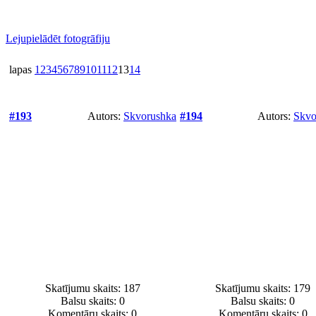
Lejupielādēt fotogrāfiju
lapas
1
2
3
4
5
6
7
8
9
10
11
12
13
14
#193
Autors:
Skvorushka
#194
Autors:
Skvo
Skatījumu skaits: 187
Skatījumu skaits: 179
Balsu skaits:
0
Balsu skaits:
0
Komentāru skaits: 0
Komentāru skaits: 0