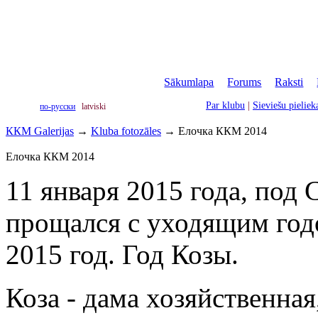
Sākumlapa
|
Forums
|
Raksti
|
Par klubu
|
Sieviešu pielie
по-русски
latviski
ККМ Galerijas
→
Kluba fotozāles
→
Елочка ККМ 2014
Елочка ККМ 2014
11 января 2015 года, по
прощался с уходящим год
2015 год. Год Козы.
Коза - дама хозяйственная