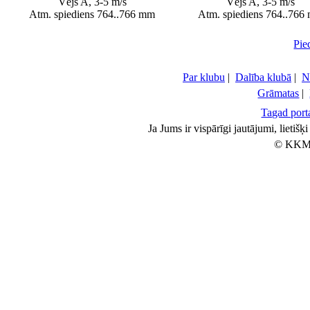
Vējš A, 3-5 m/s
Vējš A, 3-5 m/s
Atm. spiediens 764..766 mm
Atm. spiediens 764..766
Pie
Par klubu
|
Dalība klubā
|
N
Grāmatas
|
Tagad porta
Ja Jums ir vispārīgi jautājumi, lietiš
© KKM 