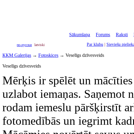
Sākumlapa
|
Forums
|
Raksti
|
Par klubu
|
Sieviešu pielie
по-русски
latviski
ККМ Galerijas
→
Fotoskices
→
Veselīgs dzīvesveids
Veselīgs dzīvesveids
Mērķis ir spēlēt un mācīties
uzlabot iemaņas. Saņemot n
rodam iemeslu pāršķirstīt ar
fotomedībās un iegrimt kad