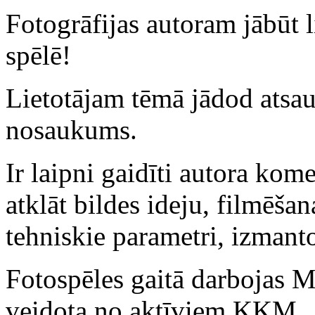
Fotogrāfijas autoram jābūt l
spēlē!
Lietotājam tēmā jādod atsau
nosaukums.
Ir laipni gaidīti autora kome
atklāt bildes ideju, filmēša
tehniskie parametri, izmanto
Fotospēles gaitā darbojas 
veidota no aktīviem KKM „