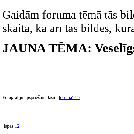
Gaidām foruma tēmā tās bild
skaitā, kā arī tās bildes, ku
JAUNA TĒMA: Veselīgs
Fotogrāfiju apspriešanu lasiet
forumā>>>
lapas
1
2