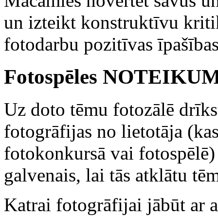
Mācāmies novērtēt savus un 
un izteikt konstruktīvu kriti
fotodarbu pozitīvas īpašības
Fotospēles NOTEIKU
Uz doto tēmu fotozālē drīks
fotogrāfijas no lietotāja (ka
fotokonkursā vai fotospēlē) 
galvenais, lai tās atklātu tē
Katrai fotogrāfijai jābūt a