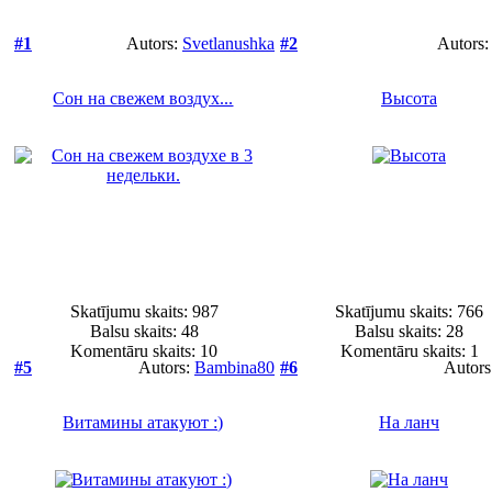
#1
Autors:
Svetlanushka
#2
Autors
Сон на свежем воздух...
Высота
Skatījumu skaits: 987
Skatījumu skaits: 766
Balsu skaits:
48
Balsu skaits:
28
Komentāru skaits: 10
Komentāru skaits: 1
#5
Autors:
Bambina80
#6
Autors
Витамины атакуют :)
На ланч