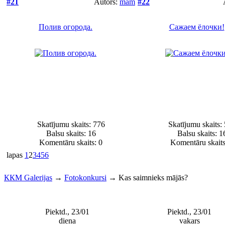
#21
Autors:
mam
#22
Полив огорода.
Сажаем ёлочки!
Skatījumu skaits: 776
Skatījumu skaits:
Balsu skaits:
16
Balsu skaits:
1
Komentāru skaits: 0
Komentāru skaits
lapas
1
2
3
4
5
6
ККМ Galerijas
→
Fotokonkursi
→
Kas saimnieks mājās?
Piektd., 23/01
Piektd., 23/01
diena
vakars