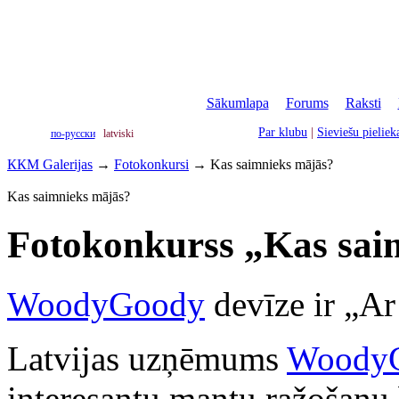
Sākumlapa
|
Forums
|
Raksti
|
Par klubu
|
Sieviešu pielie
по-русски
latviski
ККМ Galerijas
→
Fotokonkursi
→
Kas saimnieks mājās?
Kas saimnieks mājās?
Fotokonkurss „Kas sai
WoodyGoody
devīze ir „Ar
Latvijas uzņēmums
Woody
interesantu mantu ražošanu 