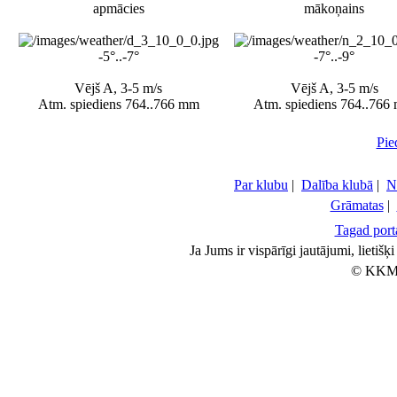
apmācies
mākoņains
-5°..-7°
-7°..-9°
Vējš A, 3-5 m/s
Vējš A, 3-5 m/s
Atm. spiediens 764..766 mm
Atm. spiediens 764..766
Pie
Par klubu
|
Dalība klubā
|
N
Grāmatas
|
Tagad porta
Ja Jums ir vispārīgi jautājumi, lietiš
© KKM 