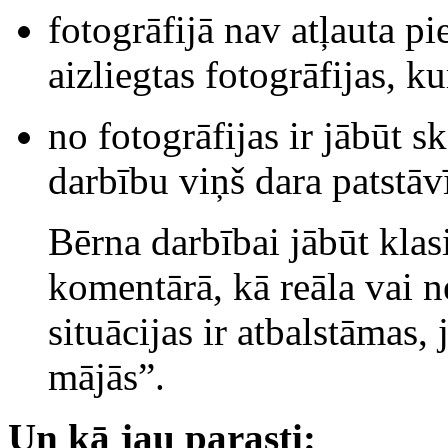
fotogrāfijā nav atļauta p
aizliegtas fotogrāfijas, k
no fotogrāfijas ir jābūt s
darbību viņš dara patstāv
Bērna darbībai jābūt klas
komentārā, kā reāla vai n
situācijas ir atbalstāmas, 
mājās”.
Un kā jau parasti: