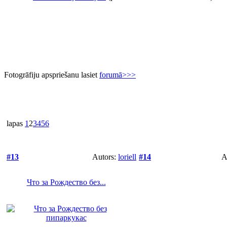
Fotogrāfiju apspriešanu lasiet
forumā>>>
lapas
1
2
3
4
5
6
#13
Autors:
loriell
#14
A
Что за Рождество без...