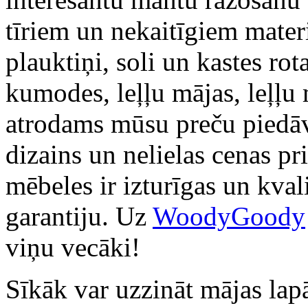
tīriem un nekaitīgiem materi
plauktiņi, soli un kastes ro
kumodes, leļļu mājas, leļļu m
atrodams mūsu preču piedāv
dizains un nelielas cenas p
mēbeles ir izturīgas un kva
garantiju. Uz
WoodyGoody
viņu vecāki!
Sīkāk var uzzināt mājas lap